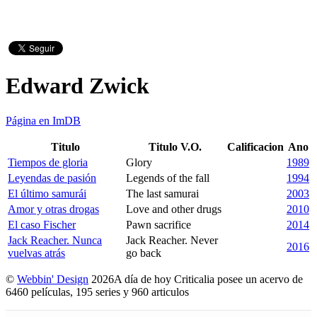
Edward Zwick
Página en ImDB
Titulo
Titulo V.O.
Calificacion
Ano
Tiempos de gloria
Glory
1989
Leyendas de pasión
Legends of the fall
1994
El último samurái
The last samurai
2003
Amor y otras drogas
Love and other drugs
2010
El caso Fischer
Pawn sacrifice
2014
Jack Reacher. Nunca
Jack Reacher. Never
2016
vuelvas atrás
go back
©
Webbin' Design
2026
A día de hoy Criticalia posee un acervo de
6460 películas, 195 series y 960 articulos