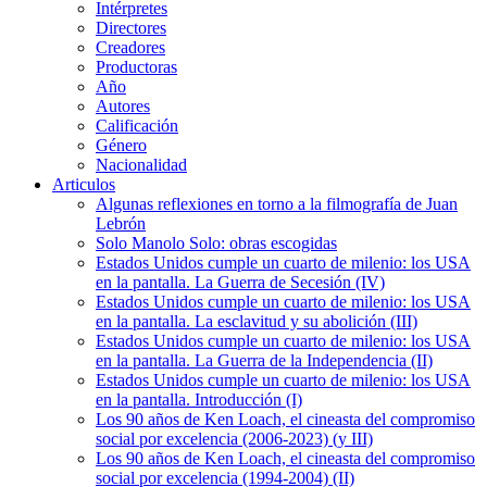
Intérpretes
Directores
Creadores
Productoras
Año
Autores
Calificación
Género
Nacionalidad
Articulos
Algunas reflexiones en torno a la filmografía de Juan
Lebrón
Solo Manolo Solo: obras escogidas
Estados Unidos cumple un cuarto de milenio: los USA
en la pantalla. La Guerra de Secesión (IV)
Estados Unidos cumple un cuarto de milenio: los USA
en la pantalla. La esclavitud y su abolición (III)
Estados Unidos cumple un cuarto de milenio: los USA
en la pantalla. La Guerra de la Independencia (II)
Estados Unidos cumple un cuarto de milenio: los USA
en la pantalla. Introducción (I)
Los 90 años de Ken Loach, el cineasta del compromiso
social por excelencia (2006-2023) (y III)
Los 90 años de Ken Loach, el cineasta del compromiso
social por excelencia (1994-2004) (II)