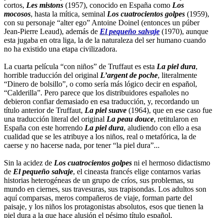
cortos,
Les mistons
(1957), conocido en España como
Los
mocosos
, hasta la mítica, seminal
Los cuatrocientos golpes
(1959),
con su personaje “alter ego” Antoine Doinel (entonces un púber
Jean-Pierre Leaud), además de
El pequeño salvaje
(1970), aunque
esta jugaba en otra liga, la de la naturaleza del ser humano cuando
no ha existido una etapa civilizadora.
La cuarta película “con niños” de Truffaut es esta
La piel dura
,
horrible traducción del original
L’argent de poche
, literalmente
“Dinero de bolsillo”, o como sería más lógico decir en español,
“Calderilla”. Pero parece que los distribuidores españoles no
debieron confiar demasiado en esa traducción, y, recordando un
título anterior de Truffaut,
La piel suave
(1964), que en ese caso fue
una traducción literal del original
La peau douce
, retitularon en
España con este horrendo
La piel dura
, aludiendo con ello a esa
cualidad que se les atribuye a los niños, real o metafórica, la de
caerse y no hacerse nada, por tener “la piel dura”...
Sin la acidez de
Los cuatrocientos golpes
ni el hermoso didactismo
de
El pequeño salvaje
, el cineasta francés elige contarnos varias
historias heterogéneas de un grupo de críos, sus problemas, su
mundo en ciernes, sus travesuras, sus trapisondas. Los adultos son
aquí comparsas, meros compañeros de viaje, forman parte del
paisaje, y los niños los protagonistas absolutos, esos que tienen la
piel dura a la que hace alusión el pésimo título español.