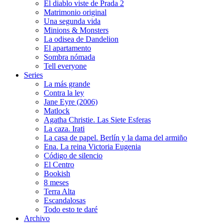
El diablo viste de Prada 2
Matrimonio original
Una segunda vida
Minions & Monsters
La odisea de Dandelion
El apartamento
Sombra nómada
Tell everyone
Series
La más grande
Contra la ley
Jane Eyre (2006)
Matlock
Agatha Christie. Las Siete Esferas
La caza. Irati
La casa de papel. Berlín y la dama del armiño
Ena. La reina Victoria Eugenia
Código de silencio
El Centro
Bookish
8 meses
Terra Alta
Escandalosas
Todo esto te daré
Archivo