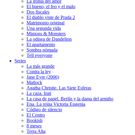
La ironía del amor
El bueno, el feo y el malo
Dos fiscales
El diablo viste de Prada 2
Matrimonio original
Una segunda vida
Minions & Monsters
La odisea de Dandelion
El apartamento
Sombra nómada
Tell everyone
Series
La más grande
Contra la ley
Jane Eyre (2006)
Matlock
Agatha Christie. Las Siete Esferas
La caza. Irati
La casa de papel. Berlín y la dama del armiño
Ena. La reina Victoria Eugenia
Código de silencio
El Centro
Bookish
8 meses
Terra Alta