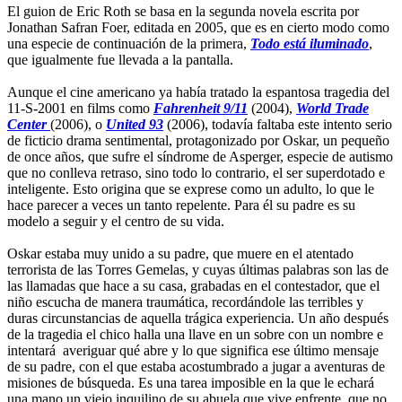
El guion de Eric Roth se basa en la segunda novela escrita por
Jonathan Safran Foer, editada en 2005, que es en cierto modo como
una especie de continuación de la primera,
Todo está iluminado
,
que igualmente fue llevada a la pantalla.
Aunque el cine americano ya había tratado la espantosa tragedia del
11-S-2001 en films como
Fahrenheit 9/11
(2004),
World Trade
Center
(2006), o
United 93
(2006), todavía faltaba este intento serio
de ficticio drama sentimental, protagonizado por Oskar, un pequeño
de once años, que sufre el síndrome de Asperger, especie de autismo
que no conlleva retraso, sino todo lo contrario, el ser superdotado e
inteligente. Esto origina que se exprese como un adulto, lo que le
hace parecer a veces un tanto repelente. Para él su padre es su
modelo a seguir y el centro de su vida.
Oskar estaba muy unido a su padre, que muere en el atentado
terrorista de las Torres Gemelas, y cuyas últimas palabras son las de
las llamadas que hace a su casa, grabadas en el contestador, que el
niño escucha de manera traumática, recordándole las terribles y
duras circunstancias de aquella trágica experiencia. Un año después
de la tragedia el chico halla una llave en un sobre con un nombre e
intentará averiguar qué abre y lo que significa ese último mensaje
de su padre, con el que estaba acostumbrado a jugar a aventuras de
misiones de búsqueda. Es una tarea imposible en la que le echará
una mano un viejo inquilino de su abuela que vive enfrente, que no