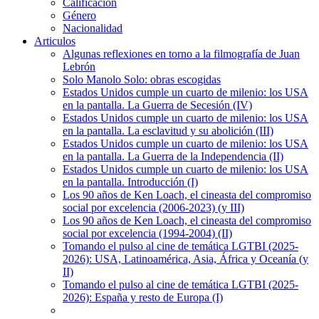
Calificación
Género
Nacionalidad
Articulos
Algunas reflexiones en torno a la filmografía de Juan
Lebrón
Solo Manolo Solo: obras escogidas
Estados Unidos cumple un cuarto de milenio: los USA
en la pantalla. La Guerra de Secesión (IV)
Estados Unidos cumple un cuarto de milenio: los USA
en la pantalla. La esclavitud y su abolición (III)
Estados Unidos cumple un cuarto de milenio: los USA
en la pantalla. La Guerra de la Independencia (II)
Estados Unidos cumple un cuarto de milenio: los USA
en la pantalla. Introducción (I)
Los 90 años de Ken Loach, el cineasta del compromiso
social por excelencia (2006-2023) (y III)
Los 90 años de Ken Loach, el cineasta del compromiso
social por excelencia (1994-2004) (II)
Tomando el pulso al cine de temática LGTBI (2025-
2026): USA, Latinoamérica, Asia, África y Oceanía (y
II)
Tomando el pulso al cine de temática LGTBI (2025-
2026): España y resto de Europa (I)