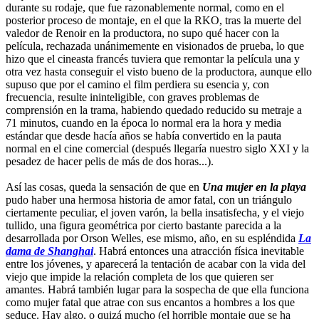
durante su rodaje, que fue razonablemente normal, como en el
posterior proceso de montaje, en el que la RKO, tras la muerte del
valedor de Renoir en la productora, no supo qué hacer con la
película, rechazada unánimemente en visionados de prueba, lo que
hizo que el cineasta francés tuviera que remontar la película una y
otra vez hasta conseguir el visto bueno de la productora, aunque ello
supuso que por el camino el film perdiera su esencia y, con
frecuencia, resulte ininteligible, con graves problemas de
comprensión en la trama, habiendo quedado reducido su metraje a
71 minutos, cuando en la época lo normal era la hora y media
estándar que desde hacía años se había convertido en la pauta
normal en el cine comercial (después llegaría nuestro siglo XXI y la
pesadez de hacer pelis de más de dos horas...).
Así las cosas, queda la sensación de que en
Una mujer en la playa
pudo haber una hermosa historia de amor fatal, con un triángulo
ciertamente peculiar, el joven varón, la bella insatisfecha, y el viejo
tullido, una figura geométrica por cierto bastante parecida a la
desarrollada por Orson Welles, ese mismo, año, en su espléndida
La
dama de Shanghai
. Habrá entonces una atracción física inevitable
entre los jóvenes, y aparecerá la tentación de acabar con la vida del
viejo que impide la relación completa de los que quieren ser
amantes. Habrá también lugar para la sospecha de que ella funciona
como mujer fatal que atrae con sus encantos a hombres a los que
seduce. Hay algo, o quizá mucho (el horrible montaje que se ha