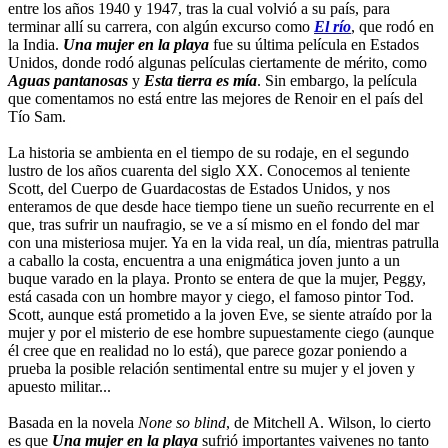
entre los años 1940 y 1947, tras la cual volvió a su país, para
terminar allí su carrera, con algún excurso como
El río
, que rodó en
la India.
Una mujer en la playa
fue su última película en Estados
Unidos, donde rodó algunas películas ciertamente de mérito, como
Aguas pantanosas
y
Esta tierra es mía
. Sin embargo, la película
que comentamos no está entre las mejores de Renoir en el país del
Tío Sam.
La historia se ambienta en el tiempo de su rodaje, en el segundo
lustro de los años cuarenta del siglo XX. Conocemos al teniente
Scott, del Cuerpo de Guardacostas de Estados Unidos, y nos
enteramos de que desde hace tiempo tiene un sueño recurrente en el
que, tras sufrir un naufragio, se ve a sí mismo en el fondo del mar
con una misteriosa mujer. Ya en la vida real, un día, mientras patrulla
a caballo la costa, encuentra a una enigmática joven junto a un
buque varado en la playa. Pronto se entera de que la mujer, Peggy,
está casada con un hombre mayor y ciego, el famoso pintor Tod.
Scott, aunque está prometido a la joven Eve, se siente atraído por la
mujer y por el misterio de ese hombre supuestamente ciego (aunque
él cree que en realidad no lo está), que parece gozar poniendo a
prueba la posible relación sentimental entre su mujer y el joven y
apuesto militar...
Basada en la novela
None so blind
, de Mitchell A. Wilson, lo cierto
es que
Una mujer en la playa
sufrió importantes vaivenes no tanto