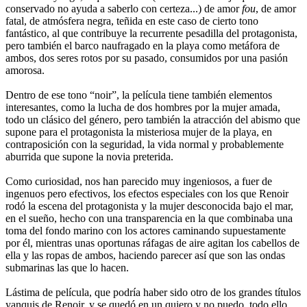
conservado no ayuda a saberlo con certeza...) de amor
fou
, de amor
fatal, de atmósfera negra, teñida en este caso de cierto tono
fantástico, al que contribuye la recurrente pesadilla del protagonista,
pero también el barco naufragado en la playa como metáfora de
ambos, dos seres rotos por su pasado, consumidos por una pasión
amorosa.
Dentro de ese tono “noir”, la película tiene también elementos
interesantes, como la lucha de dos hombres por la mujer amada,
todo un clásico del género, pero también la atracción del abismo que
supone para el protagonista la misteriosa mujer de la playa, en
contraposición con la seguridad, la vida normal y probablemente
aburrida que supone la novia preterida.
Como curiosidad, nos han parecido muy ingeniosos, a fuer de
ingenuos pero efectivos, los efectos especiales con los que Renoir
rodó la escena del protagonista y la mujer desconocida bajo el mar,
en el sueño, hecho con una transparencia en la que combinaba una
toma del fondo marino con los actores caminando supuestamente
por él, mientras unas oportunas ráfagas de aire agitan los cabellos de
ella y las ropas de ambos, haciendo parecer así que son las ondas
submarinas las que lo hacen.
Lástima de película, que podría haber sido otro de los grandes títulos
yanquis de Renoir, y se quedó en un quiero y no puedo, todo ello