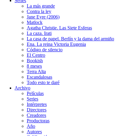
Series
La más grande
Contra la ley
Jane Eyre (2006)
Matlock
Agatha Christie. Las Siete Esferas
La caza. Irati
La casa de papel. Berlín y la dama del armiño
Ena. La reina Victoria Eugenia
Código de silencio
El Centro
Bookish
8 meses
Terra Alta
Escandalosas
Todo esto te daré
Archivo
Películas
Series
Intérpretes
Directores
Creadores
Productoras
Año
Autores