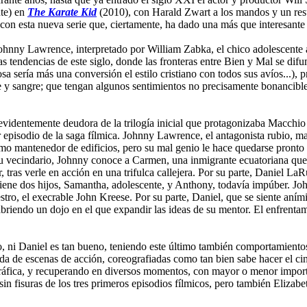
nte) en
The Karate Kid
(2010), con Harald Zwart a los mandos y un resu
on esta nueva serie que, ciertamente, ha dado una más que interesante v
 Johnny Lawrence, interpretado por William Zabka, el chico adolescente 
 tendencias de este siglo, donde las fronteras entre Bien y Mal se difum
cosa sería más una conversión el estilo cristiano con todos sus avíos...
e y sangre; que tengan algunos sentimientos no precisamente bonancibles
evidentemente deudora de la trilogía inicial que protagonizaba Macchio 
 episodio de la saga fílmica. Johnny Lawrence, el antagonista rubio, ma
omo mantenedor de edificios, pero su mal genio le hace quedarse pront
su vecindario, Johnny conoce a Carmen, una inmigrante ecuatoriana que t
, tras verle en acción en una trifulca callejera. Por su parte, Daniel LaR
ne dos hijos, Samantha, adolescente, y Anthony, todavía impúber. John
stro, el execrable John Kreese. Por su parte, Daniel, que se siente aním
briendo un dojo en el que expandir las ideas de su mentor. El enfrentam
o, ni Daniel es tan bueno, teniendo este último también comportamient
fada de escenas de acción, coreografiadas como tan bien sabe hacer el c
ográfica, y recuperando en diversos momentos, con mayor o menor import
 sin fisuras de los tres primeros episodios fílmicos, pero también Eliza