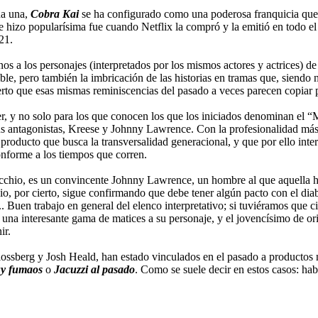
da una,
Cobra Kai
se ha configurado como una poderosa franquicia que 
e hizo popularísima fue cuando Netflix la compró y la emitió en todo el
21.
os a los personajes (interpretados por los mismos actores y actrices) de
ble, pero también la imbricación de las historias en tramas que, siendo 
to que esas mismas reminiscencias del pasado a veces parecen copiar per
r, y no solo para los que conocen los que los iniciados denominan el “M
s antagonistas, Kreese y Johnny Lawrence. Con la profesionalidad más q
n producto que busca la transversalidad generacional, y que por ello in
onforme a los tiempos que corren.
chio, es un convincente Johnny Lawrence, un hombre al que aquella hum
io, por cierto, sigue confirmando que debe tener algún pacto con el di
Buen trabajo en general del elenco interpretativo; si tuviéramos que ci
 una interesante gama de matices a su personaje, y el jovencísimo de 
ir.
ossberg y Josh Heald, han estado vinculados en el pasado a productos 
uy fumaos
o
Jacuzzi al pasado
. Como se suele decir en estos casos: hab