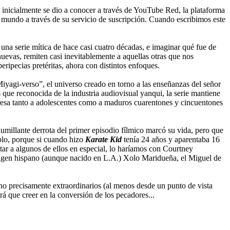
inicialmente se dio a conocer a través de YouTube Red, la plataforma
 mundo a través de su servicio de suscripción. Cuando escribimos este
 una serie mítica de hace casi cuatro décadas, e imaginar qué fue de
nuevas, remiten casi inevitablemente a aquellas otras que nos
ipecias pretéritas, ahora con distintos enfoques.
iyagi-verso”, el universo creado en torno a las enseñanzas del señor
ue reconocida de la industria audiovisual yanqui, la serie mantiene
teresa tanto a adolescentes como a maduros cuarentones y cincuentones
illante derrota del primer episodio fílmico marcó su vida, pero que
ablo, porque si cuando hizo
Karate Kid
tenía 24 años y aparentaba 16
tar a algunos de ellos en especial, lo haríamos con Courtney
origen hispano (aunque nacido en L.A.) Xolo Maridueña, el Miguel de
no precisamente extraordinarios (al menos desde un punto de vista
rá que creer en la conversión de los pecadores...