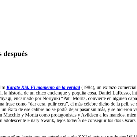
s después
film
Karate Kid. El momento de la verdad
(1984), un exitazo comercial 
, la historia de un chico enclenque y poquita cosa, Daniel LaRusso, int
yagi, encarnado por Noriyuki “Pat” Morita, convierte en alguien capaz d
 frase como “dar cera, pulir cera”, el más célebre dicho de la peli, se
 un éxito de ese calibre no se podía dejar pasar sin más, y se hicieron v
n Macchio y Morita como protagonistas y Avildsen a los mandos, mientr
n adolescente Hilary Swank, lejos todavía de conseguir los dos Oscars q
 durante años, hasta que ya entrado el siglo XXI el actor y productor W