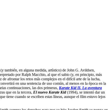
(y también, en alguna medida, artístico) de John G. Avildsen,
erpretado por Ralph Macchio, al que el sabio (y, en principio, más
e afrontar los retos más complejos en el difícil arte de la lucha,
 convertirá en una sentencia de uso común, al menos en la época en la
arias continuaciones, las dos primeras,
Karate Kid II. La aventura
as que en la tercera,
El nuevo Karate Kid
(1994), se intentó dar un
ue tiene cuando se escriben estas líneas, aunque el film estuvo lejos
ill Smith compra los derechos para que su hijo Jayden Smith se ponga en