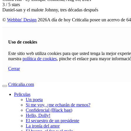
3
/
5
stars
Daniel-san y el malote Johnny, tres décadas después
©
Webbin' Design
2026
A día de hoy Criticalia posee un acervo de 64
Uso de cookies
Este sitio web utiliza cookies para que usted tenga la mejor exper
nuestra
política de cookies
, pinche el enlace para mayor informaci
Cerrar
Criticalia.com
Peliculas
Un poeta
Si me voy, ¿me echarán de menos?
Confidencial (Black bag)
Hello, Dolly!
El secuestro de un presidente
La ironía del amor