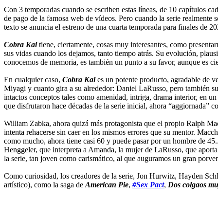
Con 3 temporadas cuando se escriben estas líneas, de 10 capítulos ca
de pago de la famosa web de vídeos. Pero cuando la serie realmente s
texto se anuncia el estreno de una cuarta temporada para finales de 20
Cobra Kai
tiene, ciertamente, cosas muy interesantes, como presentarn
sus vidas cuando los dejamos, tanto tiempo atrás. Su evolución, plausi
conocemos de memoria, es también un punto a su favor, aunque es cier
En cualquier caso,
Cobra Kai
es un potente producto, agradable de ve
Miyagi y cuanto gira a su alrededor: Daniel LaRusso, pero también su
intactos conceptos tales como amenidad, intriga, drama interior, en u
que disfrutaron hace décadas de la serie inicial, ahora “aggiornada” c
William Zabka, ahora quizá más protagonista que el propio Ralph Mac
intenta rehacerse sin caer en los mismos errores que su mentor. Macch
como mucho, ahora tiene casi 60 y puede pasar por un hombre de 45... 
Henggeler, que interpreta a Amanda, la mujer de LaRusso, que aporta
la serie, tan joven como carismático, al que auguramos un gran porven
Como curiosidad, los creadores de la serie, Jon Hurwitz, Hayden Schl
artístico), como la saga de
American Pie
,
#Sex Pact
,
Dos colgaos m