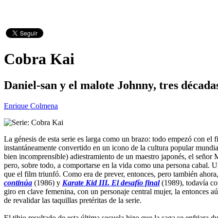
Cobra Kai
Daniel-san y el malote Johnny, tres década
Enrique Colmena
La génesis de esta serie es larga como un brazo: todo empezó con el 
instantáneamente convertido en un icono de la cultura popular mundial
bien incomprensible) adiestramiento de un maestro japonés, el señor Mi
pero, sobre todo, a comportarse en la vida como una persona cabal. Una
que el film triunfó. Como era de prever, entonces, pero también ahora,
continúa
(1986) y
Karate Kid III. El desafío final
(1989), todavía co
giro en clave femenina, con un personaje central mujer, la entonces aú
de revalidar las taquillas pretéritas de la serie.
El tibio resultado de esta última secuela hizo que la saga se enfriara