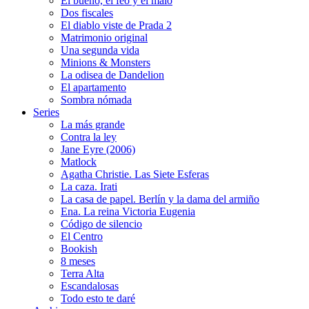
El bueno, el feo y el malo
Dos fiscales
El diablo viste de Prada 2
Matrimonio original
Una segunda vida
Minions & Monsters
La odisea de Dandelion
El apartamento
Sombra nómada
Series
La más grande
Contra la ley
Jane Eyre (2006)
Matlock
Agatha Christie. Las Siete Esferas
La caza. Irati
La casa de papel. Berlín y la dama del armiño
Ena. La reina Victoria Eugenia
Código de silencio
El Centro
Bookish
8 meses
Terra Alta
Escandalosas
Todo esto te daré