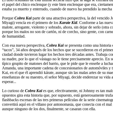
el papel del chico enclenque (y este bien enclenque que era, ciertame
estaba ya muerto y enterrado, cuando de nuevo ha prendido la mecha c
Porque
Cobra Kai
parte de una atractiva perspectiva, la del vencido
Miyagi) vencía en el primero de los
Karate Kid
. Conforme a las nuevas
malote, arrogante, violento y sobrado, ahora, sin dejar de serlo (otra 
porque los malos no son de cartón, ni de corcho, sino gente, con carn
de humanidad.
Con esa nueva perspectiva,
Cobra Kai
se presenta como una historia 
“tacos”, 34 años después de los hechos que se sucedieron en el primer
ciudad donde tuvieron lugar los hechos tres décadas antes. Trabaja c
su madre, por lo que el vástago no le tiene precisamente aprecio. En 
típico grupito de matones del barrio, que le pide que le enseñe a luchar
Amanda, una importante cadena de concesionarios de automóviles y tie
Kai, en el que él aprendió kárate, aunque sin las malas artes de su mae
enseñanzas de su maestro, el señor Miyagi, decide enderezar su vida a
esperar...
Lo curioso de
Cobra Kai
es que, efectivamente, ni Johnny es tan mal
opuestos gira esta historia que, por supuesto, está generosamente tru
flashbacks escenas de las tres primeras películas de la serie cinemat
convertirá aquí en el villano por antonomasia, que conecta con el mal
aunque ninguno de los dos, finalmente, se casaran con ella.