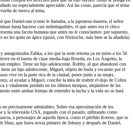
ltado no especialmente apreciable. Así las cosas, parecía que el tema
uelta de tuerca al tema.
al que Daniel-san (como le llamaba, a la japonesa manera, el señor
inan hasta hacerse casi indistinguibles, el que antes era el chico
), presenta una faceta humana que antes no le conocíamos: por supuesto,
 no les quita un ápice (quizá, con Nietzsche, más bien se la añadiría)
y antagonizaba Zabka, a los que la serie retoma ya en torno a los 50
lvive en el barrio de clase media-baja Reseda, en Los Ángeles, la
o sin empleo. Tiene un hijo adolescente, Robby, al que abandonó con
iene un hijo adolescente, Miguel, objeto de burla y escarnio por el
usso vive en la parte rica de la ciudad, posee junto a su mujer,
ny, al ayudar a Miguel, concibe la idea de reabrir el dojo de Cobra
ica y vitalmente perdido en los últimos tiempos, alejándose de las
iento entre ambas formas de entender la lucha y la vida no se hará
os no precisamente admirables. Sobre esa aproximación de los
ine y la televisión USA, jugando con el pasado, utilizando como
ancia, a personajes de aquella época, como el pérfido Kreese, que se
beth Shue, que fuera novia primero de Johnny y después de Daniel,