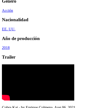
Género
Acción
Nacionalidad
EE. UU.
Año de producción
2018
Trailer
Cobra Kai
- by
Enrique Colmena
,
Aug 06, 2021