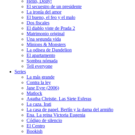
Hello, Dolly!
El secuestro de un presidente
La ironía del amor
El bueno, el feo y el malo
Dos fiscales
El diablo viste de Prada 2
Matrimonio original
Una segunda vida
Minions & Monsters
La odisea de Dandelion
El apartamento
Sombra nómada
Tell everyone
Series
La más grande
Contra la ley
Jane Eyre (2006)
Matlock
Agatha Christie. Las Siete Esferas
La caza. Irati
La casa de papel. Berlín y la dama del armiño
Ena. La reina Victoria Eugenia
Código de silencio
El Centro
Bookish