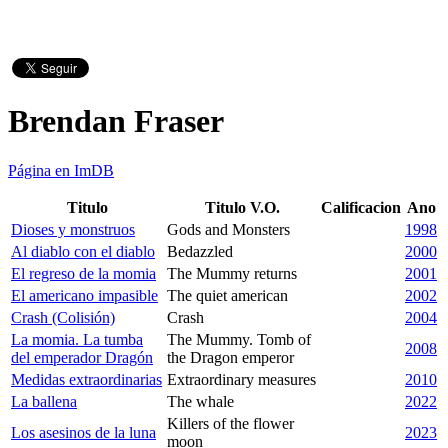
Brendan Fraser
Página en ImDB
Titulo
Titulo V.O.
Calificacion
Ano
Dioses y monstruos
Gods and Monsters
1998
Al diablo con el diablo
Bedazzled
2000
El regreso de la momia
The Mummy returns
2001
El americano impasible
The quiet american
2002
Crash (Colisión)
Crash
2004
La momia. La tumba
The Mummy. Tomb of
2008
del emperador Dragón
the Dragon emperor
Medidas extraordinarias
Extraordinary measures
2010
La ballena
The whale
2022
Killers of the flower
Los asesinos de la luna
2023
moon