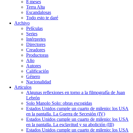
8 meses
Terra Alta
Escandalosas
Todo esto te daré
Archivo
Películas
Series
Intérpretes
Directores
Creadores
Productoras
Año
Autores
Calificación
Género
Nacionalidad
Articulos
Algunas reflexiones en torno a la filmografía de Juan
Lebrón
Solo Manolo Solo: obras escogidas
Estados Unidos cumple un cuarto de milenio: los USA
en la pantalla. La Guerra de Secesión (IV)
Estados Unidos cumple un cuarto de milenio: los USA
en la pantalla. La esclavitud y su abolición (III)
Estados Unidos cumple un cuarto de milenio: los USA