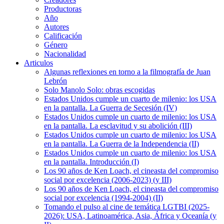
Productoras
Año
Autores
Calificación
Género
Nacionalidad
Articulos
Algunas reflexiones en torno a la filmografía de Juan
Lebrón
Solo Manolo Solo: obras escogidas
Estados Unidos cumple un cuarto de milenio: los USA
en la pantalla. La Guerra de Secesión (IV)
Estados Unidos cumple un cuarto de milenio: los USA
en la pantalla. La esclavitud y su abolición (III)
Estados Unidos cumple un cuarto de milenio: los USA
en la pantalla. La Guerra de la Independencia (II)
Estados Unidos cumple un cuarto de milenio: los USA
en la pantalla. Introducción (I)
Los 90 años de Ken Loach, el cineasta del compromiso
social por excelencia (2006-2023) (y III)
Los 90 años de Ken Loach, el cineasta del compromiso
social por excelencia (1994-2004) (II)
Tomando el pulso al cine de temática LGTBI (2025-
2026): USA, Latinoamérica, Asia, África y Oceanía (y