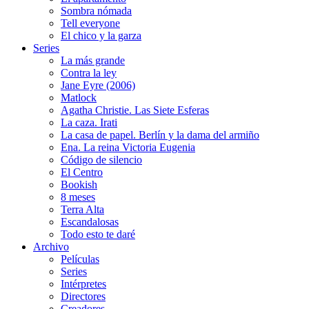
Sombra nómada
Tell everyone
El chico y la garza
Series
La más grande
Contra la ley
Jane Eyre (2006)
Matlock
Agatha Christie. Las Siete Esferas
La caza. Irati
La casa de papel. Berlín y la dama del armiño
Ena. La reina Victoria Eugenia
Código de silencio
El Centro
Bookish
8 meses
Terra Alta
Escandalosas
Todo esto te daré
Archivo
Películas
Series
Intérpretes
Directores
Creadores