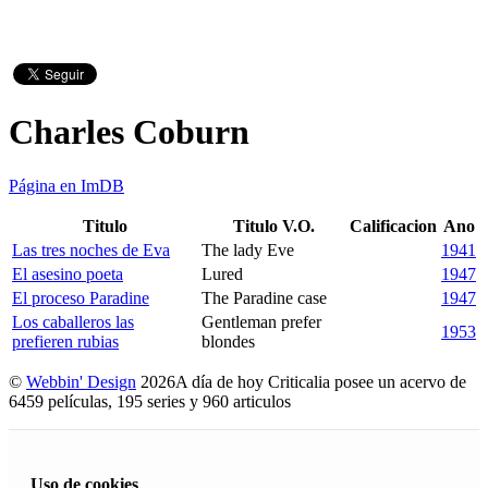
Charles Coburn
Página en ImDB
Titulo
Titulo V.O.
Calificacion
Ano
Las tres noches de Eva
The lady Eve
1941
El asesino poeta
Lured
1947
El proceso Paradine
The Paradine case
1947
Los caballeros las
Gentleman prefer
1953
prefieren rubias
blondes
©
Webbin' Design
2026
A día de hoy Criticalia posee un acervo de
6459 películas, 195 series y 960 articulos
Uso de cookies