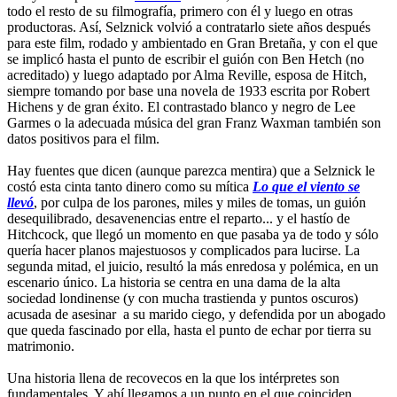
todo el resto de su filmografía, primero con él y luego en otras
productoras. Así, Selznick volvió a contratarlo siete años después
para este film, rodado y ambientado en Gran Bretaña, y con el que
se implicó hasta el punto de escribir el guión con Ben Hetch (no
acreditado) y luego adaptado por Alma Reville, esposa de Hitch,
siempre tomando por base una novela de 1933 escrita por Robert
Hichens y de gran éxito. El contrastado blanco y negro de Lee
Garmes o la adecuada música del gran Franz Waxman también son
datos positivos para el film.
Hay fuentes que dicen (aunque parezca mentira) que a Selznick le
costó esta cinta tanto dinero como su mítica
Lo que el viento se
llevó
, por culpa de los parones, miles y miles de tomas, un guión
desequilibrado, desavenencias entre el reparto... y el hastío de
Hitchcock, que llegó un momento en que pasaba ya de todo y sólo
quería hacer planos majestuosos y complicados para lucirse. La
segunda mitad, el juicio, resultó la más enredosa y polémica, en un
escenario único. La historia se centra en una dama de la alta
sociedad londinense (y con mucha trastienda y puntos oscuros)
acusada de asesinar a su marido ciego, y defendida por un abogado
que queda fascinado por ella, hasta el punto de echar por tierra su
matrimonio.
Una historia llena de recovecos en la que los intérpretes son
fundamentales. Y ahí llegamos a un punto en el que coinciden