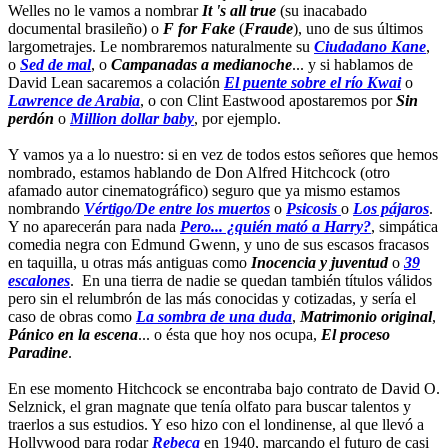
Welles no le vamos a nombrar
It 's all true
(su inacabado
documental brasileño) o
F for Fake
(
Fraude
), uno de sus últimos
largometrajes. Le nombraremos naturalmente su
Ciudadano Kane
,
o
Sed de mal
, o
Campanadas a medianoche
... y si hablamos de
David Lean sacaremos a colación
El puente sobre el río Kwai
o
Lawrence de Arabia
, o con Clint Eastwood apostaremos por
Sin
perdón
o
Million dollar baby
, por ejemplo.
Y vamos ya a lo nuestro: si en vez de todos estos señores que hemos
nombrado, estamos hablando de Don Alfred Hitchcock (otro
afamado autor cinematográfico) seguro que ya mismo estamos
nombrando
Vértigo/De entre los muertos
o
Psicosis
o
Los pájaros
.
Y no aparecerán para nada
Pero... ¿quién mató a Harry?
, simpática
comedia negra con Edmund Gwenn, y uno de sus escasos fracasos
en taquilla, u otras más antiguas como
Inocencia y juventud
o
39
escalones
. En una tierra de nadie se quedan también títulos válidos
pero sin el relumbrón de las más conocidas y cotizadas, y sería el
caso de obras como
La sombra de una duda
,
Matrimonio original
,
Pánico en la escena
... o ésta que hoy nos ocupa,
El proceso
Paradine
.
En ese momento Hitchcock se encontraba bajo contrato de David O.
Selznick, el gran magnate que tenía olfato para buscar talentos y
traerlos a sus estudios. Y eso hizo con el londinense, al que llevó a
Hollywood para rodar
Rebeca
en 1940, marcando el futuro de casi