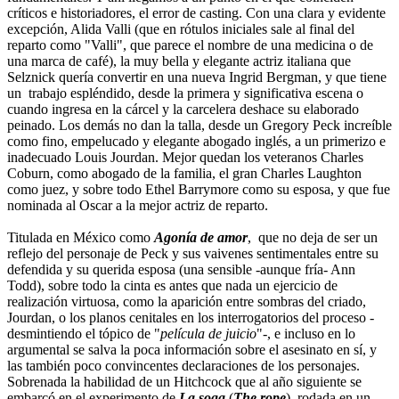
críticos e historiadores, el error de casting. Con una clara y evidente
excepción, Alida Valli (que en rótulos iniciales sale al final del
reparto como "Valli", que parece el nombre de una medicina o de
una marca de café), la muy bella y elegante actriz italiana que
Selznick quería convertir en una nueva Ingrid Bergman, y que tiene
un trabajo espléndido, desde la primera y significativa escena o
cuando ingresa en la cárcel y la carcelera deshace su elaborado
peinado. Los demás no dan la talla, desde un Gregory Peck increíble
como fino, empelucado y elegante abogado inglés, a un primerizo e
inadecuado Louis Jourdan. Mejor quedan los veteranos Charles
Coburn, como abogado de la familia, el gran Charles Laughton
como juez, y sobre todo Ethel Barrymore como su esposa, y que fue
nominada al Oscar a la mejor actriz de reparto.
Titulada en México como
Agonía de amor
, que no deja de ser un
reflejo del personaje de Peck y sus vaivenes sentimentales entre su
defendida y su querida esposa (una sensible -aunque fría- Ann
Todd), sobre todo la cinta es antes que nada un ejercicio de
realización virtuosa, como la aparición entre sombras del criado,
Jourdan, o los planos cenitales en los interrogatorios del proceso -
desmintiendo el tópico de "
película de juicio
"-, e incluso en lo
argumental se salva la poca información sobre el asesinato en sí, y
las también poco convincentes declaraciones de los personajes.
Sobrenada la habilidad de un Hitchcock que al año siguiente se
embarcó en el experimento de
La soga
(
The rope
), rodada en un