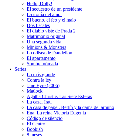
Hello, Dolly!
El secuestro de un presidente
La ironía del amor
El bueno, el feo y el malo
Dos fiscales
El diablo viste de Prada 2
Matrimonio original
Una segunda vida
Minions & Monsters
La odisea de Dandelion
El apartamento
Sombra nómada
Series
La más grande
Contra la ley
Jane Eyre (2006)
Matlock
Agatha Christie. Las Siete Esferas
La caza. Irati
La casa de papel. Berlín y la dama del armiño
Ena. La reina Victoria Eugenia
Código de silencio
El Centro
Bookish
8 meses