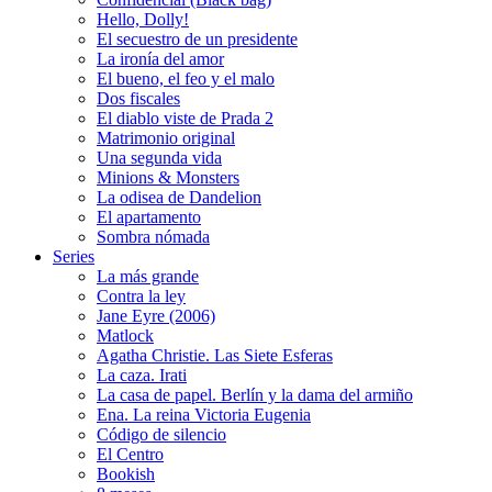
Hello, Dolly!
El secuestro de un presidente
La ironía del amor
El bueno, el feo y el malo
Dos fiscales
El diablo viste de Prada 2
Matrimonio original
Una segunda vida
Minions & Monsters
La odisea de Dandelion
El apartamento
Sombra nómada
Series
La más grande
Contra la ley
Jane Eyre (2006)
Matlock
Agatha Christie. Las Siete Esferas
La caza. Irati
La casa de papel. Berlín y la dama del armiño
Ena. La reina Victoria Eugenia
Código de silencio
El Centro
Bookish