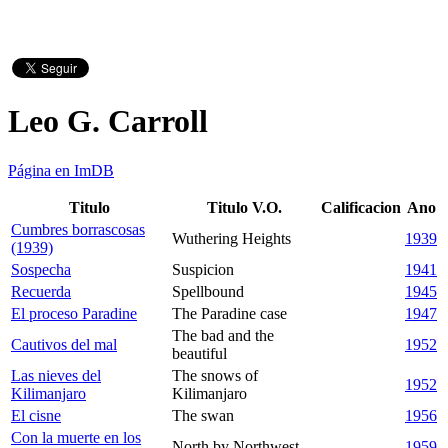
Leo G. Carroll
Página en ImDB
Titulo
Titulo V.O.
Calificacion
Ano
Cumbres borrascosas
Wuthering Heights
1939
(1939)
Sospecha
Suspicion
1941
Recuerda
Spellbound
1945
El proceso Paradine
The Paradine case
1947
The bad and the
Cautivos del mal
1952
beautiful
Las nieves del
The snows of
1952
Kilimanjaro
Kilimanjaro
El cisne
The swan
1956
Con la muerte en los
North by Northwest
1959