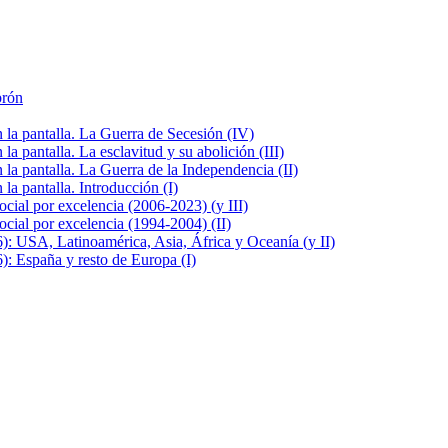
brón
la pantalla. La Guerra de Secesión (IV)
 pantalla. La esclavitud y su abolición (III)
la pantalla. La Guerra de la Independencia (II)
a pantalla. Introducción (I)
cial por excelencia (2006-2023) (y III)
cial por excelencia (1994-2004) (II)
: USA, Latinoamérica, Asia, África y Oceanía (y II)
: España y resto de Europa (I)