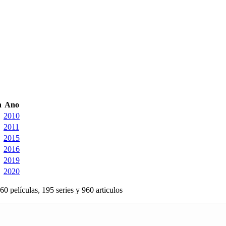
n
Ano
2010
2011
2015
2016
2019
2020
60 películas, 195 series y 960 articulos