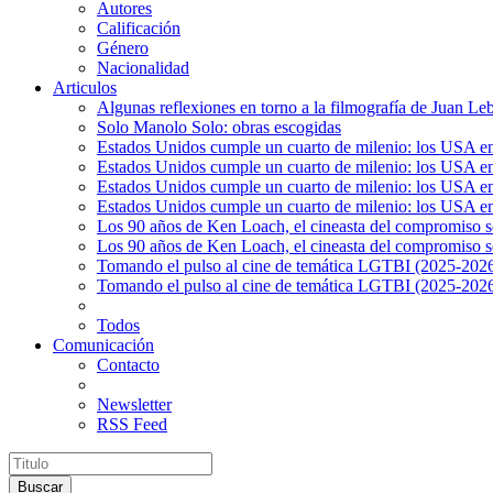
Autores
Calificación
Género
Nacionalidad
Articulos
Algunas reflexiones en torno a la filmografía de Juan Le
Solo Manolo Solo: obras escogidas
Estados Unidos cumple un cuarto de milenio: los USA en 
Estados Unidos cumple un cuarto de milenio: los USA en la
Estados Unidos cumple un cuarto de milenio: los USA en 
Estados Unidos cumple un cuarto de milenio: los USA en l
Los 90 años de Ken Loach, el cineasta del compromiso so
Los 90 años de Ken Loach, el cineasta del compromiso so
Tomando el pulso al cine de temática LGTBI (2025-2026)
Tomando el pulso al cine de temática LGTBI (2025-2026)
Todos
Comunicación
Contacto
Newsletter
RSS Feed
Buscar