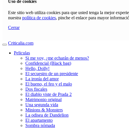
Uso de cookies
Este sitio web utiliza cookies para que usted tenga la mejor exper
nuestra
política de cookies
, pinche el enlace para mayor informaci
Cerrar
Criticalia.com
Peliculas
Si me voy, ¿me echarán de menos?
Confidencial (Black bag)
Hello, Dolly!
El secuestro de un presidente
La ironía del amor
El bueno, el feo y el malo
Dos fiscales
El diablo viste de Prada 2
Matrimonio original
Una segunda vida
Minions & Monsters
La odisea de Dandelion
El apartamento
Sombra nómada