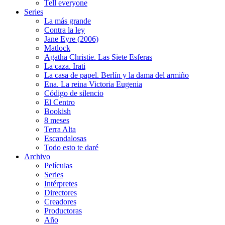
Tell everyone
Series
La más grande
Contra la ley
Jane Eyre (2006)
Matlock
Agatha Christie. Las Siete Esferas
La caza. Irati
La casa de papel. Berlín y la dama del armiño
Ena. La reina Victoria Eugenia
Código de silencio
El Centro
Bookish
8 meses
Terra Alta
Escandalosas
Todo esto te daré
Archivo
Películas
Series
Intérpretes
Directores
Creadores
Productoras
Año