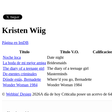
Kristen Wiig
Página en ImDB
Titulo
Titulo V.O.
Calificacio
Noche loca
Date night
La boda de mi mejor amiga
Bridesmaids
The diary of a teenage girl
The diary of a teenage girl
De-mentes criminales
Masterminds
Dónde estás, Bernadette
Where’d you go, Bernadette
Wonder Woman 1984
Wonder Woman 1984
©
Webbin' Design
2026
A día de hoy Criticalia posee un acervo de 64