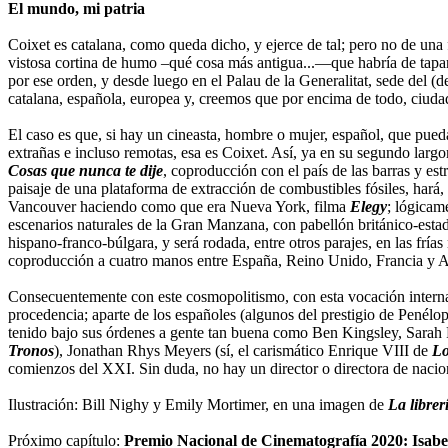
El mundo, mi patria
Coixet es catalana, como queda dicho, y ejerce de tal; pero no de una
vistosa cortina de humo –qué cosa más antigua...—que habría de tapar l
por ese orden, y desde luego en el Palau de la Generalitat, sede del (d
catalana, española, europea y, creemos que por encima de todo, ciudad
El caso es que, si hay un cineasta, hombre o mujer, español, que pueda
extrañas e incluso remotas, esa es Coixet. Así, ya en su segundo lar
Cosas que nunca te dije
, coproducción con el país de las barras y es
paisaje de una plataforma de extracción de combustibles fósiles, hará
Vancouver haciendo como que era Nueva York, filma
Elegy
; lógicam
escenarios naturales de la Gran Manzana, con pabellón británico-esta
hispano-franco-búlgara, y será rodada, entre otros parajes, en las fría
coproducción a cuatro manos entre España, Reino Unido, Francia y 
Consecuentemente con este cosmopolitismo, con esta vocación interna
procedencia; aparte de los españoles (algunos del prestigio de Penél
tenido bajo sus órdenes a gente tan buena como Ben Kingsley, Sarah Po
Tronos
), Jonathan Rhys Meyers (sí, el carismático Enrique VIII de
Lo
comienzos del XXI. Sin duda, no hay un director o directora de nacio
Ilustración: Bill Nighy y Emily Mortimer, en una imagen de
La librer
Próximo capítulo:
Premio Nacional de Cinematografía 2020: Isabel C