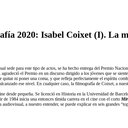
ía 2020: Isabel Coixet (I). La m
tual sede para este tipo de actos, se ha hecho entrega del Premio Nacion
z, agradeció el Premio en un discurso dirigido a los jóvenes que se sien
e quitar ni poner una coma, y que refleja perfectamente el espíritu combat
alcanzado ese nivel. En cualquier caso, la filmografía de Coixet, a nue
ine desde pequeña. Se licenció en Historia en la Universidad de Barcelon
ir de 1984 inicia una entonces tímida carrera en el cine con el corto
Mir
 audiovisual, a nuestro entender, se puede explicar en seis grandes “top