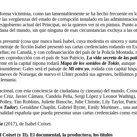
 forma victimista, como tan lamentablemente se ha hecho frecuente en l
as vergüenzas del estado de corrupción instalado en las administracione
es)gobierno actual del Principat, no la quieren ver ni en pintura. Punto
ana del mundo, sin que ninguna de esas circunstancias excluya a las ot
 presumir (cosa que nunca hará Isabel, cuya modestia es sincera y natura
gometraje de ficción Isabel presentó sus cartas credenciales rodando e
trellas; en Canadá, y con cofinanciación del país de la Policía Montada,
, en coproducción con el país de San Patricio,
La vida secreta de las pa
ente en la capital nipona rodará
Mapa de los sonidos de Tokio
, aunque 
dounidense; Gales será el paisaje de
Mi otro yo
, rodada con capital hisp
s nieves de Noruega; de nuevo el Ulster pondrá sus agrestes, bellísimos p
Alemania.
cional, con esta conciencia de ciudadana (y cineasta) del mundo, Coix
ope Cruz, Javier Cámara, Candela Peña, Sergi López y Leonor Watling), 
lley, Tim Robbins, Juliette Binoche, Julie Christie, Lily Taylor, Patr
s Tudor
), Geraldine Chaplin, Gabriel Byrne, Emily Mortimer... una aut
nalidad española que pueda presentar unas cartas credenciales como esta
ía
(2017), de Isabel Coixet.
oixet (y II). El documental, la productora, los títulos