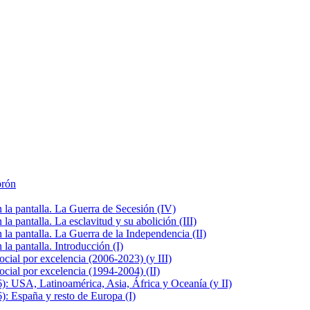
brón
la pantalla. La Guerra de Secesión (IV)
 pantalla. La esclavitud y su abolición (III)
la pantalla. La Guerra de la Independencia (II)
a pantalla. Introducción (I)
cial por excelencia (2006-2023) (y III)
cial por excelencia (1994-2004) (II)
: USA, Latinoamérica, Asia, África y Oceanía (y II)
: España y resto de Europa (I)