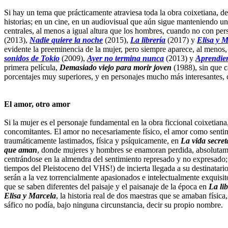
Si hay un tema que prácticamente atraviesa toda la obra coixetiana, de
historias; en un cine, en un audiovisual que aún sigue manteniendo u
centrales, al menos a igual altura que los hombres, cuando no con per
(2013),
Nadie quiere la noche
(2015),
La librería
(2017) y
Elisa y 
evidente la preeminencia de la mujer, pero siempre aparece, al menos,
sonidos de Tokio
(2009),
Ayer no termina nunca
(2013) y
Aprendie
primera película,
Demasiado viejo para morir joven
(1988), sin que c
porcentajes muy superiores, y en personajes mucho más interesantes, 
El amor, otro amor
Si la mujer es el personaje fundamental en la obra ficcional coixetiana
concomitantes. El amor no necesariamente físico, el amor como senti
traumáticamente lastimados, física y psíquicamente, en
La vida secret
que aman
, donde mujeres y hombres se enamoran perdida, absolutame
centrándose en la almendra del sentimiento represado y no expresado
tiempos del Pleistoceno del VHS!) de incierta llegada a su destinatari
serán a la vez torrencialmente apasionados e intelectualmente exquisi
que se saben diferentes del paisaje y el paisanaje de la época en
La lib
Elisa y Marcela
, la historia real de dos maestras que se amaban físi
sáfico no podía, bajo ninguna circunstancia, decir su propio nombre.