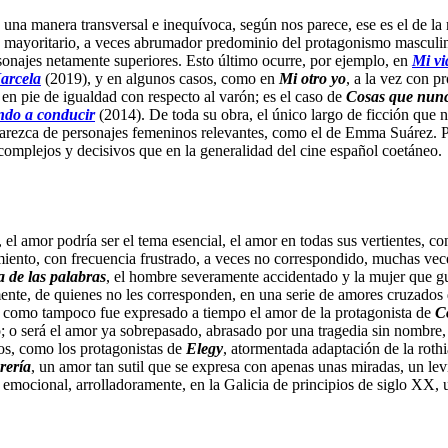
 una manera transversal e inequívoca, según nos parece, ese es el de la 
n mayoritario, a veces abrumador predominio del protagonismo masculino
sonajes netamente superiores. Esto último ocurre, por ejemplo, en
Mi vi
Marcela
(2019), y en algunos casos, como en
Mi otro yo
, a la vez con 
 en pie de igualdad con respecto al varón; es el caso de
Cosas que nunca
ndo a conducir
(2014). De toda su obra, el único largo de ficción que 
arezca de personajes femeninos relevantes, como el de Emma Suárez. Pe
complejos y decisivos que en la generalidad del cine español coetáneo.
, el amor podría ser el tema esencial, el amor en todas sus vertientes, c
miento, con frecuencia frustrado, a veces no correspondido, muchas vec
a de las palabras
, el hombre severamente accidentado y la mujer que g
nte, de quienes no les corresponden, en una serie de amores cruzados 
; como tampoco fue expresado a tiempo el amor de la protagonista de
C
o; o será el amor ya sobrepasado, abrasado por una tragedia sin nombre,
tos, como los protagonistas de
Elegy
, atormentada adaptación de la roth
rería
, un amor tan sutil que se expresa con apenas unas miradas, un le
ca, emocional, arrolladoramente, en la Galicia de principios de siglo 