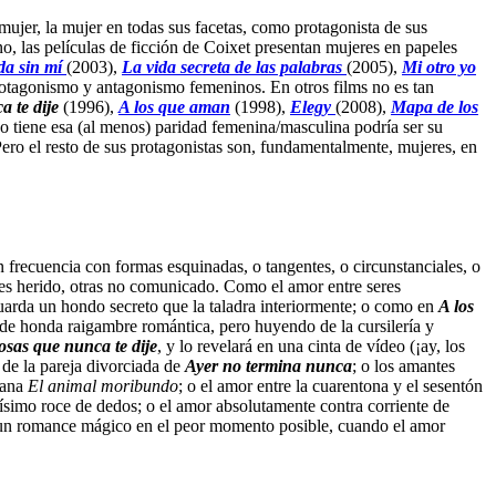
mujer, la mujer en todas sus facetas, como protagonista de sus
, las películas de ficción de Coixet presentan mujeres en papeles
da sin mí
(2003),
La vida secreta de las palabras
(2005),
Mi otro yo
protagonismo y antagonismo femeninos. En otros films no es tan
 te dije
(1996),
A los que aman
(1998),
Elegy
(2008),
Mapa de los
no tiene esa (al menos) paridad femenina/masculina podría ser su
ro el resto de sus protagonistas son, fundamentalmente, mujeres, en
on frecuencia con formas esquinadas, o tangentes, o circunstanciales, o
es herido, otras no comunicado. Como el amor entre seres
uarda un hondo secreto que la taladra interiormente; o como en
A los
de honda raigambre romántica, pero huyendo de la cursilería y
osas que nunca te dije
, y lo revelará en una cinta de vídeo (¡ay, los
 de la pareja divorciada de
Ayer no termina nunca
; o los amantes
iana
El animal moribundo
; o el amor entre la cuarentona y el sesentón
vísimo roce de dedos; o el amor absolutamente contra corriente de
XX, un romance mágico en el peor momento posible, cuando el amor