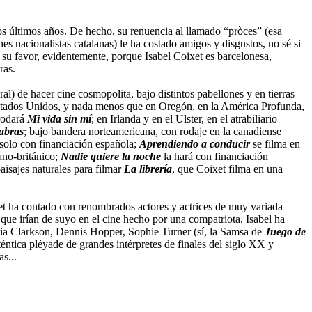
os últimos años. De hecho, su renuencia al llamado “pròces” (esa
s nacionalistas catalanas) le ha costado amigos y disgustos, no sé si
 a su favor, evidentemente, porque Isabel Coixet es barcelonesa,
ras.
l) de hacer cine cosmopolita, bajo distintos pabellones y en tierras
n Estados Unidos, y nada menos que en Oregón, en la América Profunda,
 rodará
Mi vida sin mí
; en Irlanda y en el Ulster, en el atrabiliario
labras
; bajo bandera norteamericana, con rodaje en la canadiense
solo con financiación española;
Aprendiendo a conducir
se filma en
ano-británico;
Nadie quiere la noche
la hará con financiación
aisajes naturales para filmar
La librería
, que Coixet filma en una
et ha contado con renombrados actores y actrices de muy variada
que irían de suyo en el cine hecho por una compatriota, Isabel ha
icia Clarkson, Dennis Hopper, Sophie Turner (sí, la Samsa de
Juego de
éntica pléyade de grandes intérpretes de finales del siglo XX y
s...