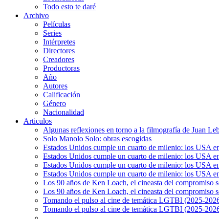
Todo esto te daré
Archivo
Películas
Series
Intérpretes
Directores
Creadores
Productoras
Año
Autores
Calificación
Género
Nacionalidad
Articulos
Algunas reflexiones en torno a la filmografía de Juan Le
Solo Manolo Solo: obras escogidas
Estados Unidos cumple un cuarto de milenio: los USA en 
Estados Unidos cumple un cuarto de milenio: los USA en la
Estados Unidos cumple un cuarto de milenio: los USA en 
Estados Unidos cumple un cuarto de milenio: los USA en l
Los 90 años de Ken Loach, el cineasta del compromiso so
Los 90 años de Ken Loach, el cineasta del compromiso so
Tomando el pulso al cine de temática LGTBI (2025-2026)
Tomando el pulso al cine de temática LGTBI (2025-2026)