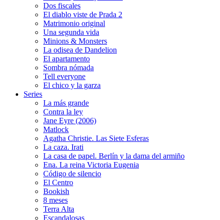
Dos fiscales
El diablo viste de Prada 2
Matrimonio original
Una segunda vida
Minions & Monsters
La odisea de Dandelion
El apartamento
Sombra nómada
Tell everyone
El chico y la garza
Series
La más grande
Contra la ley
Jane Eyre (2006)
Matlock
Agatha Christie. Las Siete Esferas
La caza. Irati
La casa de papel. Berlín y la dama del armiño
Ena. La reina Victoria Eugenia
Código de silencio
El Centro
Bookish
8 meses
Terra Alta
Escandalosas