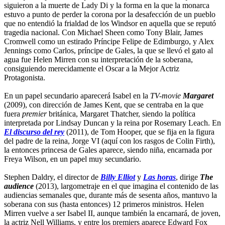
siguieron a la muerte de Lady Di y la forma en la que la monarca
estuvo a punto de perder la corona por la desafección de un pueblo
que no entendió la frialdad de los Windsor en aquella que se reputó
tragedia nacional. Con Michael Sheen como Tony Blair, James
Cromwell como un estirado Príncipe Felipe de Edimburgo, y Alex
Jennings como Carlos, príncipe de Gales, la que se llevó el gato al
agua fue Helen Mirren con su interpretación de la soberana,
consiguiendo merecidamente el Oscar a la Mejor Actriz
Protagonista.
En un papel secundario aparecerá Isabel en la
TV-movie
Margaret
(2009), con dirección de James Kent, que se centraba en la que
fuera
premier
británica, Margaret Thatcher, siendo la política
interpretada por Lindsay Duncan y la reina por Rosemary Leach. En
El discurso del rey
(2011), de Tom Hooper, que se fija en la figura
del padre de la reina, Jorge VI (aquí con los rasgos de Colin Firth),
la entonces princesa de Gales aparece, siendo niña, encarnada por
Freya Wilson, en un papel muy secundario.
Stephen Daldry, el director de
Billy Elliot
y
Las horas
, dirige
The
audience
(2013), largometraje en el que imagina el contenido de las
audiencias semanales que, durante más de sesenta años, mantuvo la
soberana con sus (hasta entonces) 12 primeros ministros. Helen
Mirren vuelve a ser Isabel II, aunque también la encarnará, de joven,
la actriz Nell Williams, y entre los premiers aparece Edward Fox