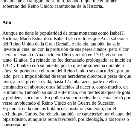
finalmente en la figura de su hijo, Jacobo I, que fue el primer
soberano del Reino Unido: carambolas de la Historia...
Ana
Aunque no tiene la popularidad de otras monarcas como Isabel I,
Victoria, María Estuardo o Isabel II, lo cierto es que Ana, soberana
del Reino Unido de la Gran Bretaña e Irlanda, también ha sido
llevada al cine, no con la profusión de sus pares citados, pero sí con
cierta relevancia. Ana nació en 1665 y murió en 1707; vivió por
tanto 42 años. Su reinado no fue demasiado prolongado: se inició en
1702 y finalizó con su muerte, por lo que fue soberana durante 5
años. Su período en el trono del Reino Unido se caracterizó, por un
lado, por la imposibilidad de tener herederos directos, a pesar de que
tuvo, a lo largo de su vida, hasta 17 embarazos, parte de ellos
terminados en abortos, otros fallecidos al nacer o, como mucho, en
la infancia. También su salud enfermiza, con fuertes ataques de gota
y problemas oculares. En política su corto reinado se caracterizó por
verse involucrado el Reino Unido en la Guerra de Sucesión
Española, en la que los británicos apostaron, sin éxito, por el
archiduque Carlos. Su reinado también se caracterizó por el auge del
bipartidismo, aunque la reina favoreció, por ideología, a los tories o
conservadores.