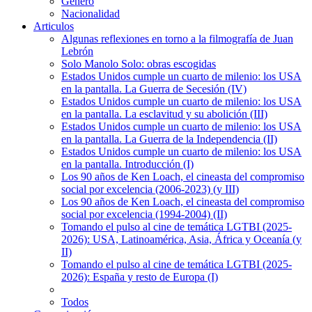
Género
Nacionalidad
Articulos
Algunas reflexiones en torno a la filmografía de Juan
Lebrón
Solo Manolo Solo: obras escogidas
Estados Unidos cumple un cuarto de milenio: los USA
en la pantalla. La Guerra de Secesión (IV)
Estados Unidos cumple un cuarto de milenio: los USA
en la pantalla. La esclavitud y su abolición (III)
Estados Unidos cumple un cuarto de milenio: los USA
en la pantalla. La Guerra de la Independencia (II)
Estados Unidos cumple un cuarto de milenio: los USA
en la pantalla. Introducción (I)
Los 90 años de Ken Loach, el cineasta del compromiso
social por excelencia (2006-2023) (y III)
Los 90 años de Ken Loach, el cineasta del compromiso
social por excelencia (1994-2004) (II)
Tomando el pulso al cine de temática LGTBI (2025-
2026): USA, Latinoamérica, Asia, África y Oceanía (y
II)
Tomando el pulso al cine de temática LGTBI (2025-
2026): España y resto de Europa (I)
Todos