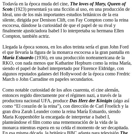
Todavía en la época muda del cine,
The loves of Mary, Queen of
Scots
(1923) presentará ya una ficción al uso, en una producción de
Ideal, uno de los más importantes estudios británicos de la era
silente, dirigida por Denison Clift, con Fay Compton como la reina
escocesa, dándose la curiosidad de que el papel de su rival y
finalmente ajusticiadora Isabel I lo interpretaba su hermana Ellen
Compton, también actriz.
Llegada la época sonora, en los años treinta sería el gran John Ford
el que llevaría la figura de la monarca escocesa a la gran pantalla en
María Estuardo
(1936), en una producción norteamericana de la
RKO, con nada menos que Katharine Hepburn como la reina María,
siendo el papel de Isabel interpretado por Florence Eldridge, con
algunos reputados galanes del Hollywood de la época como Fredric
March o John Carradine en papeles secundarios.
Como notable curiosidad de los años cuarenta, el cine alemán,
entonces regido directamente por el régimen nazi, a través de la
productora nacional UFA, produce
Das Herz der Königin
(algo así
como “El corazón de la reina”), con dirección de Carl Froelich y la
gran diva Zarah Leander como la reina María Estuardo, siendo
Maria Koppenhöfer la encargada de interpretar a Isabel I,
planteándose el film como una rememoración de la vida de la
monarca mientras espera en su celda el momento de ser decapitada.
En esa misma década, la británica BBC adapta para televisión
The