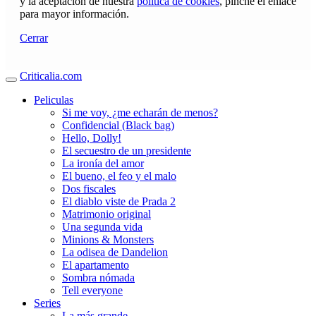
y la aceptación de nuestra
política de cookies
, pinche el enlace
para mayor información.
Cerrar
Criticalia.com
Peliculas
Si me voy, ¿me echarán de menos?
Confidencial (Black bag)
Hello, Dolly!
El secuestro de un presidente
La ironía del amor
El bueno, el feo y el malo
Dos fiscales
El diablo viste de Prada 2
Matrimonio original
Una segunda vida
Minions & Monsters
La odisea de Dandelion
El apartamento
Sombra nómada
Tell everyone
Series
La más grande