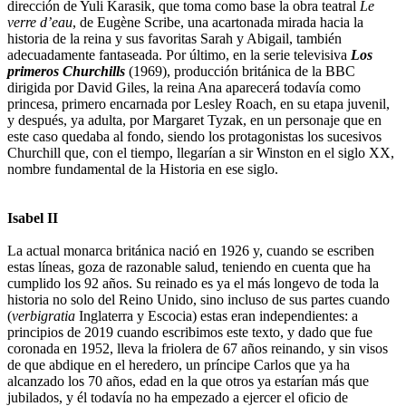
dirección de Yuli Karasik, que toma como base la obra teatral
Le
verre d’eau
, de Eugène Scribe, una acartonada mirada hacia la
historia de la reina y sus favoritas Sarah y Abigail, también
adecuadamente fantaseada. Por último, en la serie televisiva
Los
primeros Churchills
(1969), producción británica de la BBC
dirigida por David Giles, la reina Ana aparecerá todavía como
princesa, primero encarnada por Lesley Roach, en su etapa juvenil,
y después, ya adulta, por Margaret Tyzak, en un personaje que en
este caso quedaba al fondo, siendo los protagonistas los sucesivos
Churchill que, con el tiempo, llegarían a sir Winston en el siglo XX,
nombre fundamental de la Historia en ese siglo.
Isabel II
La actual monarca británica nació en 1926 y, cuando se escriben
estas líneas, goza de razonable salud, teniendo en cuenta que ha
cumplido los 92 años. Su reinado es ya el más longevo de toda la
historia no solo del Reino Unido, sino incluso de sus partes cuando
(
verbigratia
Inglaterra y Escocia) estas eran independientes: a
principios de 2019 cuando escribimos este texto, y dado que fue
coronada en 1952, lleva la friolera de 67 años reinando, y sin visos
de que abdique en el heredero, un príncipe Carlos que ya ha
alcanzado los 70 años, edad en la que otros ya estarían más que
jubilados, y él todavía no ha empezado a ejercer el oficio de