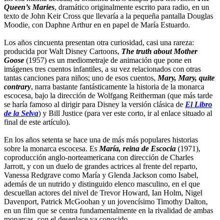
Queen’s Maries
, dramático originalmente escrito para radio, en un
texto de John Keir Cross que llevaría a la pequeña pantalla Douglas
Moodie, con Daphne Arthur en en papel de María Estuardo.
Los años cincuenta presentan otra curiosidad, casi una rareza:
producida por Walt Disney Cartoons,
The truth about Mother
Goose
(1957) es un mediometraje de animación que pone en
imágenes tres cuentos infantiles, a su vez relacionados con otras
tantas canciones para niños; uno de esos cuentos,
Mary, Mary, quite
contrary
, narra bastante fantásticamente la historia de la monarca
escocesa, bajo la dirección de Wolfgang Reitherman (que más tarde
se haría famoso al dirigir para Disney la versión clásica de
El Libro
de la Selva
) y Bill Justice (para ver este corto, ir al enlace situado al
final de este artículo).
En los años setenta se hace una de más más populares historias
sobre la monarca escocesa. Es
María, reina de Escocia
(1971),
coproducción anglo-norteamericana con dirección de Charles
Jarrott, y con un duelo de grandes actrices al frente del reparto,
Vanessa Redgrave como María y Glenda Jackson como Isabel,
además de un nutrido y distinguido elenco masculino, en el que
descuellan actores del nivel de Trevor Howard, Ian Holm, Nigel
Davenport, Patrick McGoohan y un jovencísimo Timothy Dalton,
en un film que se centra fundamentalmente en la rivalidad de ambas
monarcas, con el desenlace ya conocido.