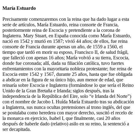
María Estuardo
Precisamente comenzaremos con la reina que ha dado lugar a esta
serie de artículos, María Estuardo, reina consorte de Francia,
posteriormente reina de Escocia y pretendiente a la corona de
Inglaterra. Mary Stuart, en España conocida como María Estuardo,
nació en 1542 y murió en 1587; vivió 44 años; de ellos, fue reina
consorte de Francia durante apenas un año, de 1559 a 1560, el
tiempo que tardó en morir su esposo, Francisco II, de salud frágil,
que falleció con apenas 16 años; María volvió a su tierra, Escocia,
donde fue coronada; allí, dada su filiación católica, tuvo fuertes
enfrentamientos con la mayoritaria nobleza protestante; fue reina de
Escocia entre 1542 y 1567, durante 25 años, hasta que fue obligada
a abdicar en la figura de su único hijo, aun menor de edad, que
reinaría sobre Escocia e Inglaterra (formándose lo que sería el Reino
Unido de la Gran Bretaña e Irlanda; siglos después, tras la
independencia de la República del Eire, solo “e Irlanda del Norte”)
con el nombre de Jacobo I. Huída María Estuardo tras su abdicación
a Inglaterra, sus nunca ocultas pretensiones al trono inglés, del que
se postulaba como heredera con mayor derecho, suscitó el recelo de
la monarca en ejercicio, Isabel I, que finalmente, casi 20 años
después de haberle dado (relativo) asilo en su reino, la sentenció a
ser decapitada.