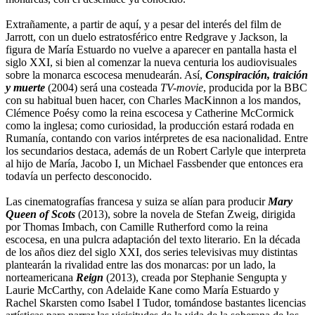
Extrañamente, a partir de aquí, y a pesar del interés del film de
Jarrott, con un duelo estratosférico entre Redgrave y Jackson, la
figura de María Estuardo no vuelve a aparecer en pantalla hasta el
siglo XXI, si bien al comenzar la nueva centuria los audiovisuales
sobre la monarca escocesa menudearán. Así,
Conspiración, traición
y muerte
(2004) será una costeada
TV-movie
, producida por la BBC
con su habitual buen hacer, con Charles MacKinnon a los mandos,
Clémence Poésy como la reina escocesa y Catherine McCormick
como la inglesa; como curiosidad, la producción estará rodada en
Rumanía, contando con varios intérpretes de esa nacionalidad. Entre
los secundarios destaca, además de un Robert Carlyle que interpreta
al hijo de María, Jacobo I, un Michael Fassbender que entonces era
todavía un perfecto desconocido.
Las cinematografías francesa y suiza se alían para producir
Mary
Queen of Scots
(2013), sobre la novela de Stefan Zweig, dirigida
por Thomas Imbach, con Camille Rutherford como la reina
escocesa, en una pulcra adaptación del texto literario. En la década
de los años diez del siglo XXI, dos series televisivas muy distintas
plantearán la rivalidad entre las dos monarcas: por un lado, la
norteamericana
Reign
(2013), creada por Stephanie Sengupta y
Laurie McCarthy, con Adelaide Kane como María Estuardo y
Rachel Skarsten como Isabel I Tudor, tomándose bastantes licencias