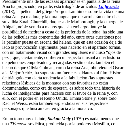
Precisamente una de las escasas apariciones en pantalla de la reina
Ana ha propiciado, en parte, esta trilogía de artículos:
La favorita
(2018), la película del griego Yorgos Lanthimos sobre la vida de una
reina Ana ya madura, y la dura pugna que desarrollarán entre ellas
su valida Sarah Churchill, duquesa de Marlborough, y la emergente
Abigail, noble venida a menos que, sin embargo, intuye la
posibilidad de medrar a costa de la preferida de la reina, ha sido una
de las películas más comentadas del año, entre otras cuestiones por
la peculiar puesta en escena del heleno, que en esta ocasión deja de
lado la provocación argumental para hacerlo en el apartado formal,
con un tratamiento visual con grandes angulares e incluso “ojos de
pez”, que, ciertamente, confieren un aspecto inusual a una historia
de pelucones empolvados y recargadas vestimentas; también el
hecho de que Olivia Colman, como la reina Ana, obtuviera el Oscar
a la Mejor Actriz, ha supuesto un fuerte espaldarazo al film. Historia
de triángulo con cierta tendencia a la fabulación (las supuestas
relaciones lésbicas de la monarca con sus favoritas no están
documentadas, como era de esperar), es sobre todo una historia de
lucha de inteligencias para hacerse con el favor de la reina y, con
ello, con el poder en el Reino Unido. Emma Stone y, sobre todo,
Rachel Weisz, están también espléndidas en sus respectivos
personajes que buscan caer en gracia a la monarca.
En un tono muy distinto,
Stakan Vody
(1979) es nada menos que
una
TV-movie
soviética, producida por la poderosa Mosfilm, con