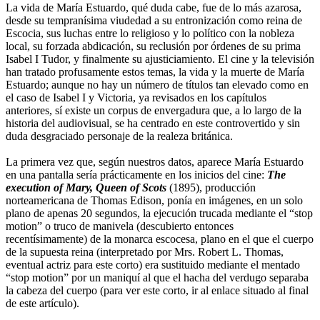
La vida de María Estuardo, qué duda cabe, fue de lo más azarosa,
desde su tempranísima viudedad a su entronización como reina de
Escocia, sus luchas entre lo religioso y lo político con la nobleza
local, su forzada abdicación, su reclusión por órdenes de su prima
Isabel I Tudor, y finalmente su ajusticiamiento. El cine y la televisión
han tratado profusamente estos temas, la vida y la muerte de María
Estuardo; aunque no hay un número de títulos tan elevado como en
el caso de Isabel I y Victoria, ya revisados en los capítulos
anteriores, sí existe un corpus de envergadura que, a lo largo de la
historia del audiovisual, se ha centrado en este controvertido y sin
duda desgraciado personaje de la realeza británica.
La primera vez que, según nuestros datos, aparece María Estuardo
en una pantalla sería prácticamente en los inicios del cine:
The
execution of Mary, Queen of Scots
(1895), producción
norteamericana de Thomas Edison, ponía en imágenes, en un solo
plano de apenas 20 segundos, la ejecución trucada mediante el “stop
motion” o truco de manivela (descubierto entonces
recentísimamente) de la monarca escocesa, plano en el que el cuerpo
de la supuesta reina (interpretado por Mrs. Robert L. Thomas,
eventual actriz para este corto) era sustituido mediante el mentado
“stop motion” por un maniquí al que el hacha del verdugo separaba
la cabeza del cuerpo (para ver este corto, ir al enlace situado al final
de este artículo).