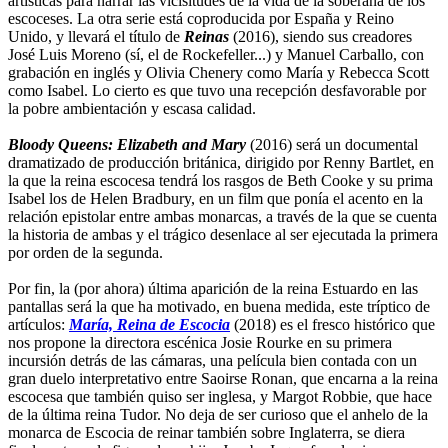
artísticas para narrar las vicisitudes de la vida de la soberana de los
escoceses. La otra serie está coproducida por España y Reino
Unido, y llevará el título de
Reinas
(2016), siendo sus creadores
José Luis Moreno (sí, el de Rockefeller...) y Manuel Carballo, con
grabación en inglés y Olivia Chenery como María y Rebecca Scott
como Isabel. Lo cierto es que tuvo una recepción desfavorable por
la pobre ambientación y escasa calidad.
Bloody Queens: Elizabeth and Mary
(2016) será un documental
dramatizado de producción británica, dirigido por Renny Bartlet, en
la que la reina escocesa tendrá los rasgos de Beth Cooke y su prima
Isabel los de Helen Bradbury, en un film que ponía el acento en la
relación epistolar entre ambas monarcas, a través de la que se cuenta
la historia de ambas y el trágico desenlace al ser ejecutada la primera
por orden de la segunda.
Por fin, la (por ahora) última aparición de la reina Estuardo en las
pantallas será la que ha motivado, en buena medida, este tríptico de
artículos:
María, Reina de Escocia
(2018) es el fresco histórico que
nos propone la directora escénica Josie Rourke en su primera
incursión detrás de las cámaras, una película bien contada con un
gran duelo interpretativo entre Saoirse Ronan, que encarna a la reina
escocesa que también quiso ser inglesa, y Margot Robbie, que hace
de la última reina Tudor. No deja de ser curioso que el anhelo de la
monarca de Escocia de reinar también sobre Inglaterra, se diera