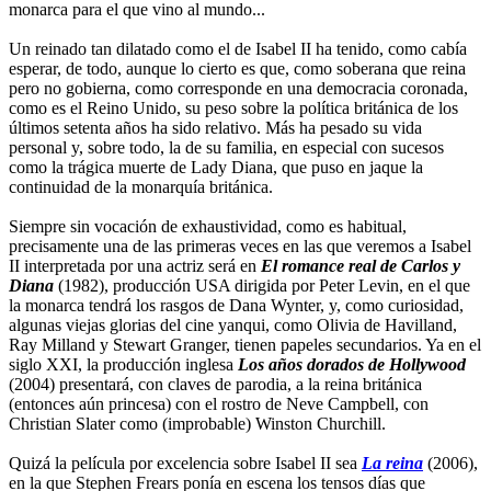
monarca para el que vino al mundo...
Un reinado tan dilatado como el de Isabel II ha tenido, como cabía
esperar, de todo, aunque lo cierto es que, como soberana que reina
pero no gobierna, como corresponde en una democracia coronada,
como es el Reino Unido, su peso sobre la política británica de los
últimos setenta años ha sido relativo. Más ha pesado su vida
personal y, sobre todo, la de su familia, en especial con sucesos
como la trágica muerte de Lady Diana, que puso en jaque la
continuidad de la monarquía británica.
Siempre sin vocación de exhaustividad, como es habitual,
precisamente una de las primeras veces en las que veremos a Isabel
II interpretada por una actriz será en
El romance real de Carlos y
Diana
(1982), producción USA dirigida por Peter Levin, en el que
la monarca tendrá los rasgos de Dana Wynter, y, como curiosidad,
algunas viejas glorias del cine yanqui, como Olivia de Havilland,
Ray Milland y Stewart Granger, tienen papeles secundarios. Ya en el
siglo XXI, la producción inglesa
Los años dorados de Hollywood
(2004) presentará, con claves de parodia, a la reina británica
(entonces aún princesa) con el rostro de Neve Campbell, con
Christian Slater como (improbable) Winston Churchill.
Quizá la película por excelencia sobre Isabel II sea
La reina
(2006),
en la que Stephen Frears ponía en escena los tensos días que