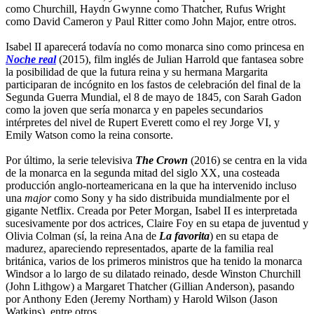
como Churchill, Haydn Gwynne como Thatcher, Rufus Wright
como David Cameron y Paul Ritter como John Major, entre otros.
Isabel II aparecerá todavía no como monarca sino como princesa en
Noche real
(2015), film inglés de Julian Harrold que fantasea sobre
la posibilidad de que la futura reina y su hermana Margarita
participaran de incógnito en los fastos de celebración del final de la
Segunda Guerra Mundial, el 8 de mayo de 1845, con Sarah Gadon
como la joven que sería monarca y en papeles secundarios
intérpretes del nivel de Rupert Everett como el rey Jorge VI, y
Emily Watson como la reina consorte.
Por último, la serie televisiva
The Crown
(2016) se centra en la vida
de la monarca en la segunda mitad del siglo XX, una costeada
producción anglo-norteamericana en la que ha intervenido incluso
una
major
como Sony y ha sido distribuida mundialmente por el
gigante Netflix. Creada por Peter Morgan, Isabel II es interpretada
sucesivamente por dos actrices, Claire Foy en su etapa de juventud y
Olivia Colman (sí, la reina Ana de
La favorita
) en su etapa de
madurez, apareciendo representados, aparte de la familia real
británica, varios de los primeros ministros que ha tenido la monarca
Windsor a lo largo de su dilatado reinado, desde Winston Churchill
(John Lithgow) a Margaret Thatcher (Gillian Anderson), pasando
por Anthony Eden (Jeremy Northam) y Harold Wilson (Jason
Watkins), entre otros.