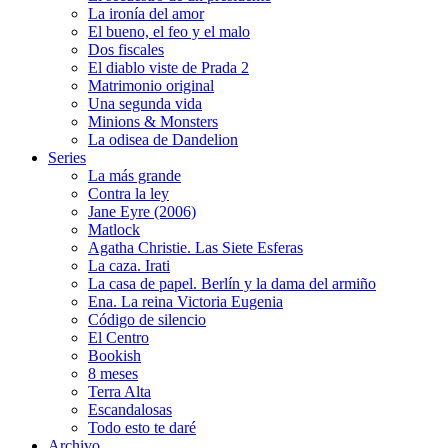
La ironía del amor
El bueno, el feo y el malo
Dos fiscales
El diablo viste de Prada 2
Matrimonio original
Una segunda vida
Minions & Monsters
La odisea de Dandelion
Series
La más grande
Contra la ley
Jane Eyre (2006)
Matlock
Agatha Christie. Las Siete Esferas
La caza. Irati
La casa de papel. Berlín y la dama del armiño
Ena. La reina Victoria Eugenia
Código de silencio
El Centro
Bookish
8 meses
Terra Alta
Escandalosas
Todo esto te daré
Archivo