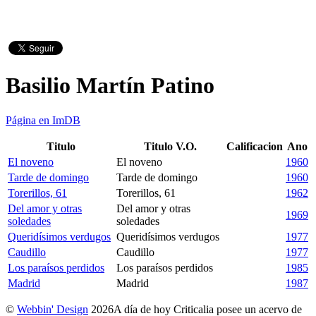
Basilio Martín Patino
Página en ImDB
Titulo
Titulo V.O.
Calificacion
Ano
El noveno
El noveno
1960
Tarde de domingo
Tarde de domingo
1960
Torerillos, 61
Torerillos, 61
1962
Del amor y otras
Del amor y otras
1969
soledades
soledades
Queridísimos verdugos
Queridísimos verdugos
1977
Caudillo
Caudillo
1977
Los paraísos perdidos
Los paraísos perdidos
1985
Madrid
Madrid
1987
©
Webbin' Design
2026
A día de hoy Criticalia posee un acervo de