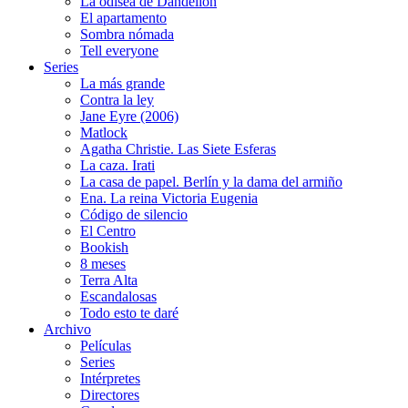
La odisea de Dandelion
El apartamento
Sombra nómada
Tell everyone
Series
La más grande
Contra la ley
Jane Eyre (2006)
Matlock
Agatha Christie. Las Siete Esferas
La caza. Irati
La casa de papel. Berlín y la dama del armiño
Ena. La reina Victoria Eugenia
Código de silencio
El Centro
Bookish
8 meses
Terra Alta
Escandalosas
Todo esto te daré
Archivo
Películas
Series
Intérpretes
Directores