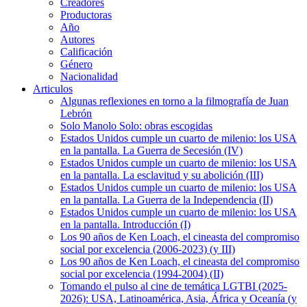
Creadores
Productoras
Año
Autores
Calificación
Género
Nacionalidad
Articulos
Algunas reflexiones en torno a la filmografía de Juan
Lebrón
Solo Manolo Solo: obras escogidas
Estados Unidos cumple un cuarto de milenio: los USA
en la pantalla. La Guerra de Secesión (IV)
Estados Unidos cumple un cuarto de milenio: los USA
en la pantalla. La esclavitud y su abolición (III)
Estados Unidos cumple un cuarto de milenio: los USA
en la pantalla. La Guerra de la Independencia (II)
Estados Unidos cumple un cuarto de milenio: los USA
en la pantalla. Introducción (I)
Los 90 años de Ken Loach, el cineasta del compromiso
social por excelencia (2006-2023) (y III)
Los 90 años de Ken Loach, el cineasta del compromiso
social por excelencia (1994-2004) (II)
Tomando el pulso al cine de temática LGTBI (2025-
2026): USA, Latinoamérica, Asia, África y Oceanía (y