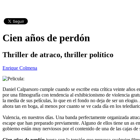
Cien años de perdón
Thriller de atraco, thriller político
Enrique Colmena
Daniel Calparsoro cumple cuando se escribe esta crítica veinte años e
por una filmografía con tendencia al exhibicionismo de violencia gratuit
la media de sus películas, lo que en el fondo no deja de ser un elogio. 
ahora tan en boga, al menos por cuanto se ve cada día en los telediario
Valencia, en nuestros días. Una banda perfectamente organizada atraca
escape que han preparado previamente. Alguno de ellos tiene un as en
gobierno están muy nerviosos por el contenido de una de las cajas d
Cien años de perdón
juega con la tensión que provoca cualquier filme