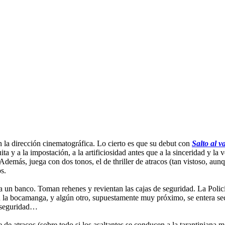
n la dirección cinematográfica. Lo cierto es que su debut con
Salto al v
a y a la impostación, a la artificiosidad antes que a la sinceridad y la 
Además, juega con dos tonos, el de thriller de atracos (tan vistoso, aunq
s.
 un banco. Toman rehenes y revientan las cajas de seguridad. La Policía 
 la bocamanga, y algún otro, supuestamente muy próximo, se entera secr
e seguridad…
 de atracos (sobre todo si los asaltantes se conducen a la tarantiniana