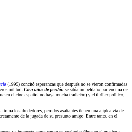
acío
(1995) concitó esperanzas que después no se vieron confirmadas
verosimilitud.
Cien años de perdón
se sitúa un peldaño por encima de
ue en el cine español no haya mucha tradición) y el thriller político,
toma los alrededores, pero los asaltantes tienen una atípica vía de
etamente de la jugada de su presunto amigo. Entre tanto, en el
 manera, ya impuesta como canon en cualquier filme en el que haya