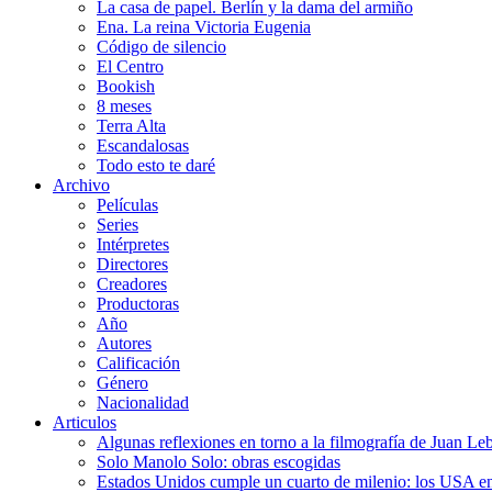
La casa de papel. Berlín y la dama del armiño
Ena. La reina Victoria Eugenia
Código de silencio
El Centro
Bookish
8 meses
Terra Alta
Escandalosas
Todo esto te daré
Archivo
Películas
Series
Intérpretes
Directores
Creadores
Productoras
Año
Autores
Calificación
Género
Nacionalidad
Articulos
Algunas reflexiones en torno a la filmografía de Juan Le
Solo Manolo Solo: obras escogidas
Estados Unidos cumple un cuarto de milenio: los USA en 