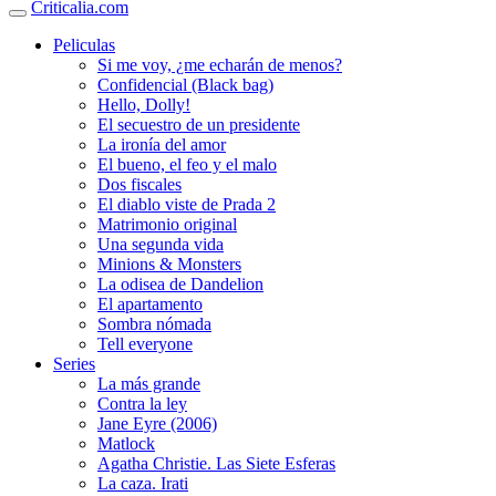
Criticalia.com
Peliculas
Si me voy, ¿me echarán de menos?
Confidencial (Black bag)
Hello, Dolly!
El secuestro de un presidente
La ironía del amor
El bueno, el feo y el malo
Dos fiscales
El diablo viste de Prada 2
Matrimonio original
Una segunda vida
Minions & Monsters
La odisea de Dandelion
El apartamento
Sombra nómada
Tell everyone
Series
La más grande
Contra la ley
Jane Eyre (2006)
Matlock
Agatha Christie. Las Siete Esferas
La caza. Irati