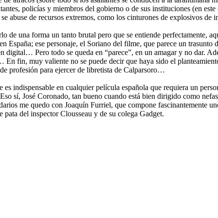
altantes, policías y miembros del gobierno o de sus instituciones (en es
se abuse de recursos extremos, como los cinturones de explosivos de inm
 de una forma un tanto brutal pero que se entiende perfectamente, aquí 
 en España; ese personaje, el Soriano del filme, que parece un trasunto 
en digital… Pero todo se queda en “parece”, en un amagar y no dar. Ade
ás… En fin, muy valiente no se puede decir que haya sido el planteamient
 de profesión para ejercer de libretista de Calparsoro…
 que es indispensable en cualquier película española que requiera un per
 Eso sí, José Coronado, tan bueno cuando está bien dirigido como nefasto
cundarios me quedo con Joaquín Furriel, que compone fascinantemente un
e pata del inspector Clousseau y de su colega Gadget.