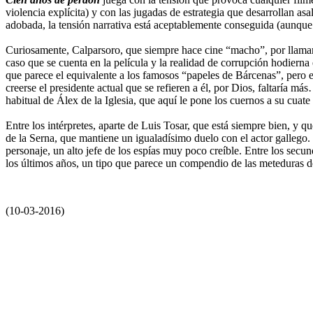
violencia explícita) y con las jugadas de estrategia que desarrollan as
adobada, la tensión narrativa está aceptablemente conseguida (aunque 
Curiosamente, Calparsoro, que siempre hace cine “macho”, por llamarlo
caso que se cuenta en la película y la realidad de corrupción hodierna
que parece el equivalente a los famosos “papeles de Bárcenas”, pero 
creerse el presidente actual que se refieren a él, por Dios, faltaría m
habitual de Álex de la Iglesia, que aquí le pone los cuernos a su cuate
Entre los intérpretes, aparte de Luis Tosar, que está siempre bien, y
de la Serna, que mantiene un igualadísimo duelo con el actor gallego.
personaje, un alto jefe de los espías muy poco creíble. Entre los se
los últimos años, un tipo que parece un compendio de las meteduras d
(10-03-2016)