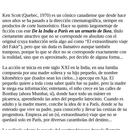
Ken Scott (Quebec, 1970) es un cómico canadiense que desde hace
unos años se ha pasado a la dirección cinematográfica, siempre en
productos de corte humorístico. Hace su quinto largometraje de
ficción con este
De la India a París en un armario de Ikea
, título
ciertamente atractivo que no se corresponde en absoluto con el
original (cuya traducción sería algo así como “El extraordinario viaje
del Fakir”), pero que sin duda es llamativo aunque también
tramposo, porque lo que se dice no se corresponde exactamente con
la realidad, sino que es aproximado, por decirlo de alguna forma...
La acción se inicia en este siglo XXI en la India, en una familia
compuesta por una madre soltera y su hijo pequeño, de nombre
kilométrico que (loados sean los cielos...) apocopa en Aja. El
pequeño quiere a toda costa saber quién fue su padre, pero la madre
le niega esa información; entretanto, el niño crece en las calles de
Bombay (ahora Mumbai, sí), donde hace todo un máster en
picaresca, aprendiendo las artes del pequeño latrocinio. Cuando es
adulto y la madre muere, concibe la idea de ir a París, donde se ha
enterado que vive su padre, para conocerlo y llevar las cenizas de su
progenitora. Empieza así un (sí, extraordinario) viaje que no se
quedará solo en París, por diversas carambolas del destino...