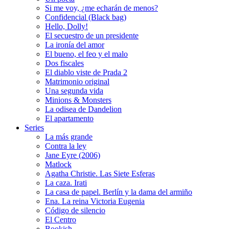
Si me voy, ¿me echarán de menos?
Confidencial (Black bag)
Hello, Dolly!
El secuestro de un presidente
La ironía del amor
El bueno, el feo y el malo
Dos fiscales
El diablo viste de Prada 2
Matrimonio original
Una segunda vida
Minions & Monsters
La odisea de Dandelion
El apartamento
Series
La más grande
Contra la ley
Jane Eyre (2006)
Matlock
Agatha Christie. Las Siete Esferas
La caza. Irati
La casa de papel. Berlín y la dama del armiño
Ena. La reina Victoria Eugenia
Código de silencio
El Centro
Bookish