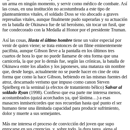
un arma en ningún momento, y servir como médico de combate. Así
las cosas, en una institución no acostumbrada a este tipo de
planteamientos vitales, el soldado Doss se vio abocado a graves
represalias vitales, aunque finalmente pudo superarlas y su actuación
en la batalla de Okinawa fue de tal heroísmo, sin tocar un fusil, que
fue condecorado con la Medalla al Honor por el presidente Truman.
Así las cosas,
Hasta el último hombre
tiene un valor especial por
venir de quien viene; se trata entonces de un filme eminentemente
pacifista, aunque Gibson lleve a la pantalla en los últimos tres
cuartos de hora lo que no puede llamarse de otra forma que una
carnicería, la que por lo demás fue, según las crónicas, la batalla de
Okinawa entre los aliados y los japoneses, una matanza sin nombre
que, desde luego, actualmente no se puede hacer en cine de otra
forma que como la hace Gibson, bebiendo en las mismas fuentes del
atroz, descarnado verismo que impuso como canon Steven
Spielberg en la seminal (a efectos de tratamiento bélico)
Salvar al
soldado Ryan
(1998). Confieso que esa parte me interesa menos,
acostumbrados (quizá acorchados ya, qué lástima…) a esas
masacres inmisericordes que nos recuerdan hasta qué punto el ser
humano tiene una ilimitada capacidad para producir sufrimiento,
dolor y muerte a sus semejantes.
Más me interesa el proceso de convicción del joven que supo
enrocarse en sus creencias, y, sobre todo, la dura tarea, ajena al