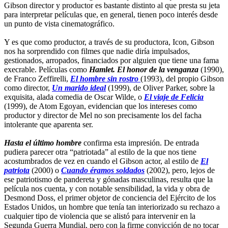
Gibson director y productor es bastante distinto al que presta su jeta
para interpretar películas que, en general, tienen poco interés desde
un punto de vista cinematográfico.
Y es que como productor, a través de su productora, Icon, Gibson
nos ha sorprendido con filmes que nadie diría impulsados,
gestionados, arropados, financiados por alguien que tiene una fama
execrable. Películas como
Hamlet. El honor de la venganza
(1990),
de Franco Zeffirelli,
El hombre sin rostro
(1993), del propio Gibson
como director,
Un marido ideal
(1999), de Oliver Parker, sobre la
exquisita, alada comedia de Oscar Wilde, o
El viaje de Felicia
(1999), de Atom Egoyan, evidencian que los intereses como
productor y director de Mel no son precisamente los del facha
intolerante que aparenta ser.
Hasta el último hombre
confirma esta impresión. De entrada
pudiera parecer otra “patriotada” al estilo de la que nos tiene
acostumbrados de vez en cuando el Gibson actor, al estilo de
El
patriota
(2000) o
Cuando éramos soldados
(2002), pero, lejos de
ese patriotismo de pandereta y gónadas masculinas, resulta que la
película nos cuenta, y con notable sensibilidad, la vida y obra de
Desmond Doss, el primer objetor de conciencia del Ejército de los
Estados Unidos, un hombre que tenía tan interiorizado su rechazo a
cualquier tipo de violencia que se alistó para intervenir en la
Segunda Guerra Mundial, pero con la firme convicción de no tocar