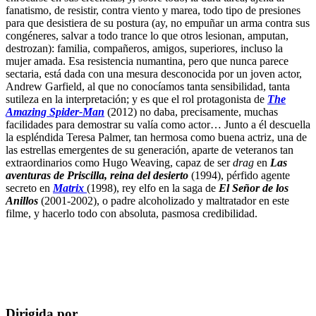
fanatismo, de resistir, contra viento y marea, todo tipo de presiones
para que desistiera de su postura (ay, no empuñar un arma contra sus
congéneres, salvar a todo trance lo que otros lesionan, amputan,
destrozan): familia, compañeros, amigos, superiores, incluso la
mujer amada. Esa resistencia numantina, pero que nunca parece
sectaria, está dada con una mesura desconocida por un joven actor,
Andrew Garfield, al que no conocíamos tanta sensibilidad, tanta
sutileza en la interpretación; y es que el rol protagonista de
The
Amazing Spider-Man
(2012) no daba, precisamente, muchas
facilidades para demostrar su valía como actor… Junto a él descuella
la espléndida Teresa Palmer, tan hermosa como buena actriz, una de
las estrellas emergentes de su generación, aparte de veteranos tan
extraordinarios como Hugo Weaving, capaz de ser
drag
en
Las
aventuras de Priscilla, reina del desierto
(1994), pérfido agente
secreto en
Matrix
(1998), rey elfo en la saga de
El Señor de los
Anillos
(2001-2002), o padre alcoholizado y maltratador en este
filme, y hacerlo todo con absoluta, pasmosa credibilidad.
Dirigida por