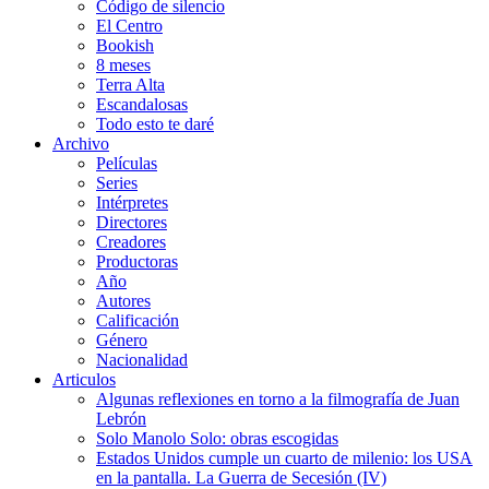
Código de silencio
El Centro
Bookish
8 meses
Terra Alta
Escandalosas
Todo esto te daré
Archivo
Películas
Series
Intérpretes
Directores
Creadores
Productoras
Año
Autores
Calificación
Género
Nacionalidad
Articulos
Algunas reflexiones en torno a la filmografía de Juan
Lebrón
Solo Manolo Solo: obras escogidas
Estados Unidos cumple un cuarto de milenio: los USA
en la pantalla. La Guerra de Secesión (IV)