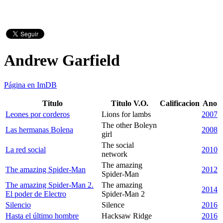
Andrew Garfield
Página en ImDB
Titulo
Titulo V.O.
Calificacion
Ano
Leones por corderos
Lions for lambs
2007
The other Boleyn
Las hermanas Bolena
2008
girl
The social
La red social
2010
network
The amazing
The amazing Spider-Man
2012
Spider-Man
The amazing Spider-Man 2.
The amazing
2014
El poder de Electro
Spider-Man 2
Silencio
Silence
2016
Hasta el último hombre
Hacksaw Ridge
2016