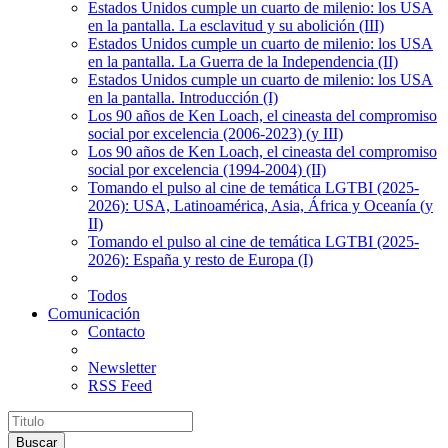
Estados Unidos cumple un cuarto de milenio: los USA
en la pantalla. La esclavitud y su abolición (III)
Estados Unidos cumple un cuarto de milenio: los USA
en la pantalla. La Guerra de la Independencia (II)
Estados Unidos cumple un cuarto de milenio: los USA
en la pantalla. Introducción (I)
Los 90 años de Ken Loach, el cineasta del compromiso
social por excelencia (2006-2023) (y III)
Los 90 años de Ken Loach, el cineasta del compromiso
social por excelencia (1994-2004) (II)
Tomando el pulso al cine de temática LGTBI (2025-
2026): USA, Latinoamérica, Asia, África y Oceanía (y
II)
Tomando el pulso al cine de temática LGTBI (2025-
2026): España y resto de Europa (I)
Todos
Comunicación
Contacto
Newsletter
RSS Feed
Buscar