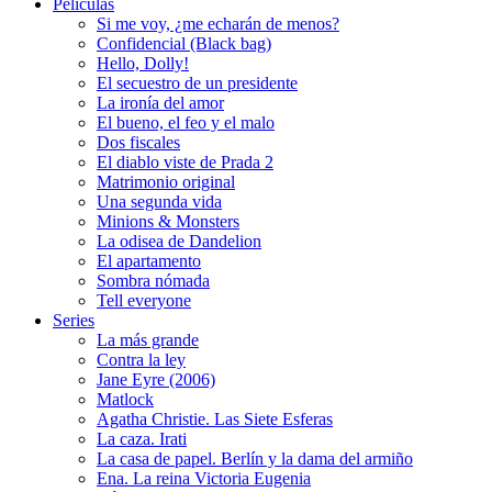
Peliculas
Si me voy, ¿me echarán de menos?
Confidencial (Black bag)
Hello, Dolly!
El secuestro de un presidente
La ironía del amor
El bueno, el feo y el malo
Dos fiscales
El diablo viste de Prada 2
Matrimonio original
Una segunda vida
Minions & Monsters
La odisea de Dandelion
El apartamento
Sombra nómada
Tell everyone
Series
La más grande
Contra la ley
Jane Eyre (2006)
Matlock
Agatha Christie. Las Siete Esferas
La caza. Irati
La casa de papel. Berlín y la dama del armiño
Ena. La reina Victoria Eugenia