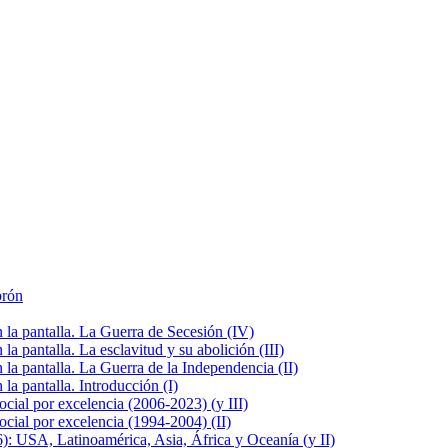
brón
la pantalla. La Guerra de Secesión (IV)
 pantalla. La esclavitud y su abolición (III)
la pantalla. La Guerra de la Independencia (II)
a pantalla. Introducción (I)
cial por excelencia (2006-2023) (y III)
cial por excelencia (1994-2004) (II)
: USA, Latinoamérica, Asia, África y Oceanía (y II)