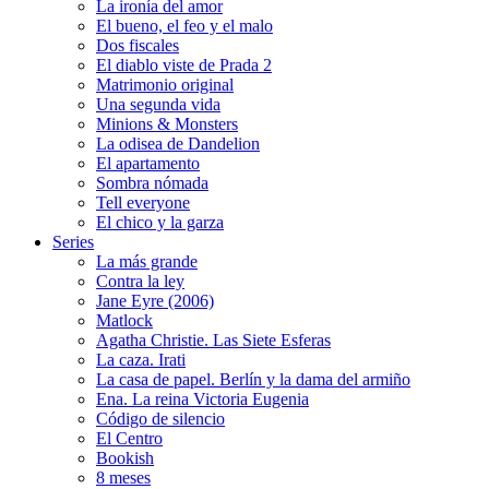
La ironía del amor
El bueno, el feo y el malo
Dos fiscales
El diablo viste de Prada 2
Matrimonio original
Una segunda vida
Minions & Monsters
La odisea de Dandelion
El apartamento
Sombra nómada
Tell everyone
El chico y la garza
Series
La más grande
Contra la ley
Jane Eyre (2006)
Matlock
Agatha Christie. Las Siete Esferas
La caza. Irati
La casa de papel. Berlín y la dama del armiño
Ena. La reina Victoria Eugenia
Código de silencio
El Centro
Bookish
8 meses