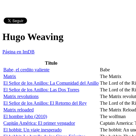
Hugo Weaving
Página en ImDB
Titulo
Babe, el cerdito valiente
Babe
Matrix
The Matrix
El Señor de los Anillos: La Comunidad del Anillo
The Lord of the Ri
El Señor de los Anillos: Las Dos Torres
The Lord of the R
Matrix revolutions
The Matrix revolut
El Señor de los Anillos: El Retorno del Rey
The Lord of the Ri
Matrix reloaded
The Matrix Reloa
El hombre lobo (2010)
The wolfman
Capitán América: El primer vengador
Captain America: T
El hobbit: Un viaje inesperado
The hobbit: An un