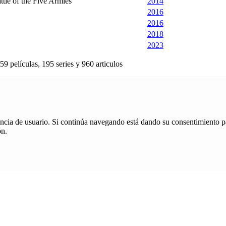
ttle of the Five Armies
2014
2016
2016
2018
2023
59 películas, 195 series y 960 articulos
iencia de usuario. Si continúa navegando está dando su consentimiento p
ón.