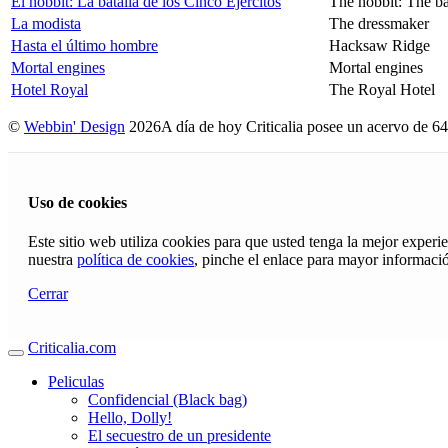
El hobbit: La batalla de los Cinco Ejércitos
The hobbit: The ba
La modista
The dressmaker
Hasta el último hombre
Hacksaw Ridge
Mortal engines
Mortal engines
Hotel Royal
The Royal Hotel
©
Webbin' Design
2026
A día de hoy Criticalia posee un acervo de 64
Uso de cookies
Este sitio web utiliza cookies para que usted tenga la mejor exper
nuestra
política de cookies
, pinche el enlace para mayor informaci
Cerrar
Criticalia.com
Peliculas
Confidencial (Black bag)
Hello, Dolly!
El secuestro de un presidente