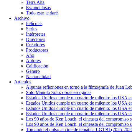
Terra Alta
Escandalosas
Todo esto te daré
Archivo
Películas
Series
Intérpretes
Directores
Creadores
Productoras
Año
Autores
Calificación
Género
Nacionalidad
Articulos
Algunas reflexiones en torno a la filmografía de Juan Le
Solo Manolo Solo: obras escogidas
Estados Unidos cumple un cuarto de milenio: los USA en 
Estados Unidos cumple un cuarto de milenio: los USA en la
Estados Unidos cumple un cuarto de milenio: los USA en 
Estados Unidos cumple un cuarto de milenio: los USA en l
Los 90 años de Ken Loach, el cineasta del compromiso so
Los 90 años de Ken Loach, el cineasta del compromiso so
Tomando el pulso al cine de temática LGTBI (2025-2026)