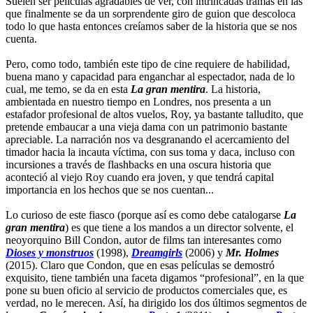
Suelen ser películas agradables de ver, con intrincadas tramas en las
que finalmente se da un sorprendente giro de guion que descoloca
todo lo que hasta entonces creíamos saber de la historia que se nos
cuenta.
Pero, como todo, también este tipo de cine requiere de habilidad,
buena mano y capacidad para enganchar al espectador, nada de lo
cual, me temo, se da en esta
La gran mentira
. La historia,
ambientada en nuestro tiempo en Londres, nos presenta a un
estafador profesional de altos vuelos, Roy, ya bastante talludito, que
pretende embaucar a una vieja dama con un patrimonio bastante
apreciable. La narración nos va desgranando el acercamiento del
timador hacia la incauta víctima, con sus toma y daca, incluso con
incursiones a través de flashbacks en una oscura historia que
aconteció al viejo Roy cuando era joven, y que tendrá capital
importancia en los hechos que se nos cuentan...
Lo curioso de este fiasco (porque así es como debe catalogarse
La
gran mentira
) es que tiene a los mandos a un director solvente, el
neoyorquino Bill Condon, autor de films tan interesantes como
Dioses y monstruos
(1998),
Dreamgirls
(2006) y
Mr. Holmes
(2015). Claro que Condon, que en esas películas se demostró
exquisito, tiene también una faceta digamos “profesional”, en la que
pone su buen oficio al servicio de productos comerciales que, es
verdad, no le merecen. Así, ha dirigido los dos últimos segmentos de