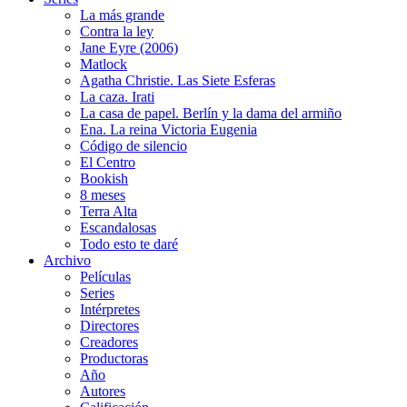
La más grande
Contra la ley
Jane Eyre (2006)
Matlock
Agatha Christie. Las Siete Esferas
La caza. Irati
La casa de papel. Berlín y la dama del armiño
Ena. La reina Victoria Eugenia
Código de silencio
El Centro
Bookish
8 meses
Terra Alta
Escandalosas
Todo esto te daré
Archivo
Películas
Series
Intérpretes
Directores
Creadores
Productoras
Año
Autores