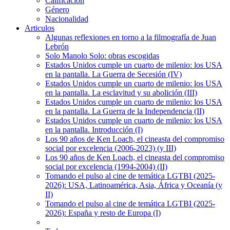
Calificación
Género
Nacionalidad
Articulos
Algunas reflexiones en torno a la filmografía de Juan
Lebrón
Solo Manolo Solo: obras escogidas
Estados Unidos cumple un cuarto de milenio: los USA
en la pantalla. La Guerra de Secesión (IV)
Estados Unidos cumple un cuarto de milenio: los USA
en la pantalla. La esclavitud y su abolición (III)
Estados Unidos cumple un cuarto de milenio: los USA
en la pantalla. La Guerra de la Independencia (II)
Estados Unidos cumple un cuarto de milenio: los USA
en la pantalla. Introducción (I)
Los 90 años de Ken Loach, el cineasta del compromiso
social por excelencia (2006-2023) (y III)
Los 90 años de Ken Loach, el cineasta del compromiso
social por excelencia (1994-2004) (II)
Tomando el pulso al cine de temática LGTBI (2025-
2026): USA, Latinoamérica, Asia, África y Oceanía (y
II)
Tomando el pulso al cine de temática LGTBI (2025-
2026): España y resto de Europa (I)