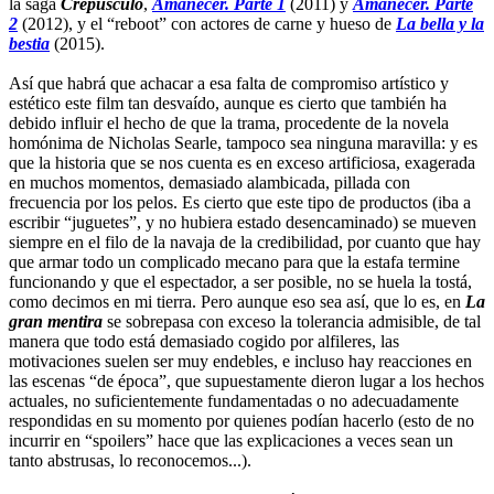
la saga
Crepúsculo
,
Amanecer. Parte 1
(2011) y
Amanecer. Parte
2
(2012), y el “reboot” con actores de carne y hueso de
La bella y la
bestia
(2015).
Así que habrá que achacar a esa falta de compromiso artístico y
estético este film tan desvaído, aunque es cierto que también ha
debido influir el hecho de que la trama, procedente de la novela
homónima de Nicholas Searle, tampoco sea ninguna maravilla: y es
que la historia que se nos cuenta es en exceso artificiosa, exagerada
en muchos momentos, demasiado alambicada, pillada con
frecuencia por los pelos. Es cierto que este tipo de productos (iba a
escribir “juguetes”, y no hubiera estado desencaminado) se mueven
siempre en el filo de la navaja de la credibilidad, por cuanto que hay
que armar todo un complicado mecano para que la estafa termine
funcionando y que el espectador, a ser posible, no se huela la tostá,
como decimos en mi tierra. Pero aunque eso sea así, que lo es, en
La
gran mentira
se sobrepasa con exceso la tolerancia admisible, de tal
manera que todo está demasiado cogido por alfileres, las
motivaciones suelen ser muy endebles, e incluso hay reacciones en
las escenas “de época”, que supuestamente dieron lugar a los hechos
actuales, no suficientemente fundamentadas o no adecuadamente
respondidas en su momento por quienes podían hacerlo (esto de no
incurrir en “spoilers” hace que las explicaciones a veces sean un
tanto abstrusas, lo reconocemos...).