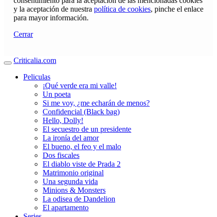
consentimiento para la aceptación de las mencionadas cookies
y la aceptación de nuestra
política de cookies
, pinche el enlace
para mayor información.
Cerrar
Criticalia.com
Peliculas
¡Qué verde era mi valle!
Un poeta
Si me voy, ¿me echarán de menos?
Confidencial (Black bag)
Hello, Dolly!
El secuestro de un presidente
La ironía del amor
El bueno, el feo y el malo
Dos fiscales
El diablo viste de Prada 2
Matrimonio original
Una segunda vida
Minions & Monsters
La odisea de Dandelion
El apartamento
Series