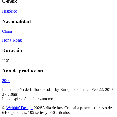
Género
Histórico
Nacionalidad
China
Hong Kong
Duración
115'
Año de producción
2006
La maldición de la flor dorada
- by
Enrique Colmena
,
Feb 22, 2017
3
/
5
stars
La conspiración del crisantemo
©
Webbin' Design
2026
A día de hoy Criticalia posee un acervo de
6460 películas, 195 series y 960 articulos