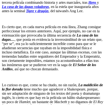
tercera película combinando historia y artes marciales, tras
Hero
y
La casa de las dagas voladoras
, en la estela que inauguraría años
antes la seminal
Tigre y dragón
, del taiwanés Ang Lee.
Es cierto que, en cada nueva película en esta línea, Zhang consigue
perfeccionar los errores anteriores. Aquí, por ejemplo, no cae en la
extenuación que provocaba la última secuencia de
La casa de las
dagas…
, que ponía en evidencia la inverosimilitud de un relato que,
“per se”, era ya lo suficientemente increíble como para que se le
añadieran secuencias que rayaban en la imposibilidad física e
incluso metafísica. En este caso, aunque las últimas escenas, con las
tremendas batallas entre seguidores del Emperador y la Emperatriz,
son ciertamente imposibles, estamos ya acostumbrados a ellas tras
las innúmeras que se pudieron ver en la saga de
El Señor de los
Anillos
, así que no chocan demasiado.
Lo curioso es que, como se ha citado, no sin razón,
La maldición de
la flor dorada
tiene mucho que agradecer a Shakespeare, porque,
sin ser adaptación de ninguno de los textos del poeta y dramaturgo
inglés, lo cierto es que hay en la película un hálito shakespeareano:
un poco de
Hamlet
, un bastante de
Macbeth
y no digamos de
El Rey