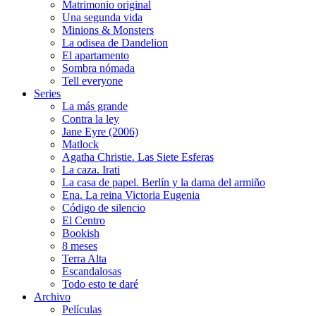
Matrimonio original
Una segunda vida
Minions & Monsters
La odisea de Dandelion
El apartamento
Sombra nómada
Tell everyone
Series
La más grande
Contra la ley
Jane Eyre (2006)
Matlock
Agatha Christie. Las Siete Esferas
La caza. Irati
La casa de papel. Berlín y la dama del armiño
Ena. La reina Victoria Eugenia
Código de silencio
El Centro
Bookish
8 meses
Terra Alta
Escandalosas
Todo esto te daré
Archivo
Películas