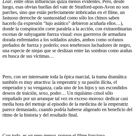
Lear
, entre otras influencias quizá menos evidentes. Pero, desde
luego, esas obvias huellas del vate de Stratford-upon-Avon no son
parches, sino que están perfectamente imbricadas en el filme, un
fastuoso derroche de suntuosidad como sólo los chinos saben
hacerlo (la expresión “lujo asiático” debieron acuñarla ellos…),
donde la conspiración corre paralela a la acción, con extraordinarias
escenas de subyugante fuerza visual: esos guerreros de armadura
dorada enfrentados a los soldados azules, ambos como océanos
preñados de fuerza y poderío; esos tenebrosos luchadores de negro,
una especie de ninjas que se deslizan entre las sombras como arañas
en busca de sus víctimas…
Pero, con ser interesante toda la épica marcial, la trama dramática
también es muy atractiva: la emperatriz y su pasión ilícita, el
emperador y su venganza, cada uno de los hijos y sus escondidos
deseos de traición, sexo, poder… Un riquísimo crisol sólo
empañado por un arranque tal vez en exceso moroso: dedicar casi
media hora del metraje al episodio de la medicina de la emperatriz
parece demasiado, cuando podría haberse aligerado en beneficio del
ritmo de la historia y del resultado final.
Con todo, es un pero menor, porque el filme funciona