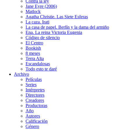
Contra la ley
Jane Eyre (2006)
Matlock
Agatha Christie. Las Siete Esferas
La caza. Irati
La casa de papel. Berlín y la dama del armiño
Ena. La reina Victoria Eugenia
Código de silencio
El Centro
Bookish
8 meses
Terra Alta
Escandalosas
Todo esto te daré
Archivo
Películas
Series
Intérpretes
Directores
Creadores
Productoras
Año
Autores
Calificación
Género