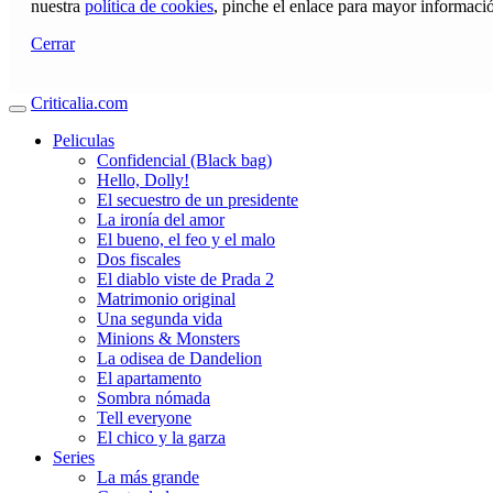
nuestra
política de cookies
, pinche el enlace para mayor informaci
Cerrar
Criticalia.com
Peliculas
Confidencial (Black bag)
Hello, Dolly!
El secuestro de un presidente
La ironía del amor
El bueno, el feo y el malo
Dos fiscales
El diablo viste de Prada 2
Matrimonio original
Una segunda vida
Minions & Monsters
La odisea de Dandelion
El apartamento
Sombra nómada
Tell everyone
El chico y la garza
Series
La más grande