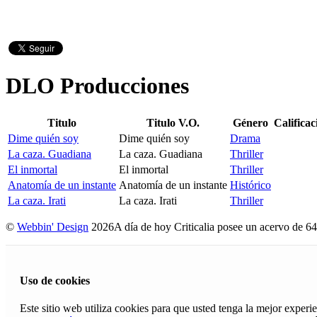
DLO Producciones
Titulo
Titulo V.O.
Género
Calificac
Dime quién soy
Dime quién soy
Drama
La caza. Guadiana
La caza. Guadiana
Thriller
El inmortal
El inmortal
Thriller
Anatomía de un instante
Anatomía de un instante
Histórico
La caza. Irati
La caza. Irati
Thriller
©
Webbin' Design
2026
A día de hoy Criticalia posee un acervo de 64
Uso de cookies
Este sitio web utiliza cookies para que usted tenga la mejor exper