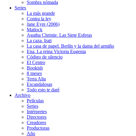
Sombra nómada
Series
La más grande
Contra la ley
Jane Eyre (2006)
Matlock
Agatha Christie. Las Siete Esferas
La caza. Irati
La casa de papel. Berlín y la dama del armiño
Ena. La reina Victoria Eugenia
Código de silencio
El Centro
Bookish
8 meses
Terra Alta
Escandalosas
Todo esto te daré
Archivo
Películas
Series
Intérpretes
Directores
Creadores
Productoras
Año