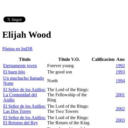
Elijah Wood
Página en ImDB
Titulo
Titulo V.O.
Calificacion
Ano
Eternamente joven
Forever young
1992
El buen hijo
The good son
1993
Un muchacho llamado
North
1994
Norte
El Señor de los Anillos:
The Lord of the Rings:
La Comunidad del
The Fellowship of the
2001
Anillo
Ring
El Señor de los Anillos:
The Lord of the Rings:
2002
Las Dos Torres
The Two Towers
El Señor de los Anillos:
The Lord of the Rings:
2003
El Retorno del Rey
The Return of the King