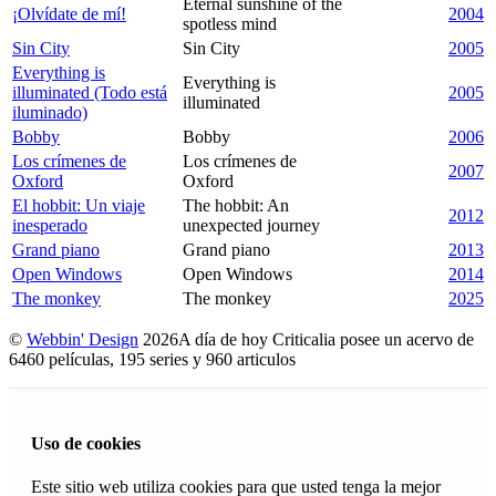
Eternal sunshine of the
¡Olvídate de mí!
2004
spotless mind
Sin City
Sin City
2005
Everything is
Everything is
illuminated (Todo está
2005
illuminated
iluminado)
Bobby
Bobby
2006
Los crímenes de
Los crímenes de
2007
Oxford
Oxford
El hobbit: Un viaje
The hobbit: An
2012
inesperado
unexpected journey
Grand piano
Grand piano
2013
Open Windows
Open Windows
2014
The monkey
The monkey
2025
©
Webbin' Design
2026
A día de hoy Criticalia posee un acervo de
6460 películas, 195 series y 960 articulos
Uso de cookies
Este sitio web utiliza cookies para que usted tenga la mejor