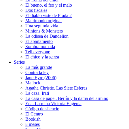
El bueno, el feo y el malo
Dos fiscales
El diablo viste de Prada 2
Matrimonio original
Una segunda vida
Minions & Monsters
La odisea de Dandelion
El apartamento
Sombra nómada
Tell everyone
El chico y la garza
Series
La más grande
Contra la ley
Jane Eyre (2006)
Matlock
Agatha Christie. Las Siete Esferas
La caza. Irati
La casa de papel. Berlín y la dama del armiño
Ena. La reina Victoria Eugenia
Código de silencio
El Centro
Bookish
8 meses