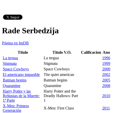
Rade Serbedzija
Página en ImDB
Titulo
Titulo V.O.
Calificacion
Ano
La tregua
La tregua
1996
Stigmata
Stigmata
1999
Space Cowboys
Space Cowboys
2000
El americano impasible
The quiet american
2002
Batman begins
Batman begins
2005
Quarantine
Quarantine
2008
Harry Potter y las
Harry Potter and the
Reliquias de la Muerte:
Deadly Hallows: Part
2010
1ª Parte
1
X-Men: Primera
X-Men: First Class
2011
Generación