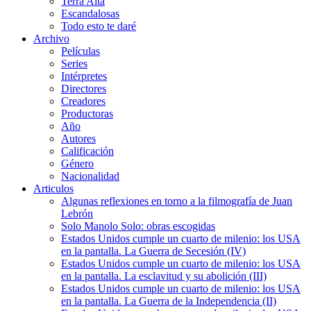
Terra Alta
Escandalosas
Todo esto te daré
Archivo
Películas
Series
Intérpretes
Directores
Creadores
Productoras
Año
Autores
Calificación
Género
Nacionalidad
Articulos
Algunas reflexiones en torno a la filmografía de Juan
Lebrón
Solo Manolo Solo: obras escogidas
Estados Unidos cumple un cuarto de milenio: los USA
en la pantalla. La Guerra de Secesión (IV)
Estados Unidos cumple un cuarto de milenio: los USA
en la pantalla. La esclavitud y su abolición (III)
Estados Unidos cumple un cuarto de milenio: los USA
en la pantalla. La Guerra de la Independencia (II)