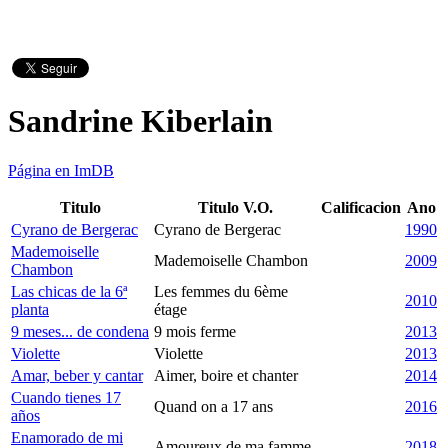
Sandrine Kiberlain
Página en ImDB
Titulo
Titulo V.O.
Calificacion
Ano
Cyrano de Bergerac
Cyrano de Bergerac
1990
Mademoiselle
Mademoiselle Chambon
2009
Chambon
Las chicas de la 6ª
Les femmes du 6ème
2010
planta
étage
9 meses... de condena
9 mois ferme
2013
Violette
Violette
2013
Amar, beber y cantar
Aimer, boire et chanter
2014
Cuando tienes 17
Quand on a 17 ans
2016
años
Enamorado de mi
Amoureux de ma famme
2018