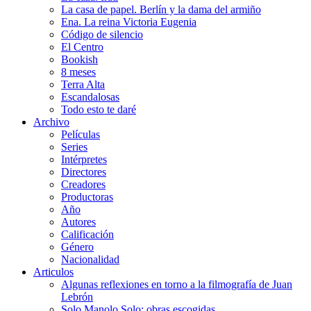
La casa de papel. Berlín y la dama del armiño
Ena. La reina Victoria Eugenia
Código de silencio
El Centro
Bookish
8 meses
Terra Alta
Escandalosas
Todo esto te daré
Archivo
Películas
Series
Intérpretes
Directores
Creadores
Productoras
Año
Autores
Calificación
Género
Nacionalidad
Articulos
Algunas reflexiones en torno a la filmografía de Juan
Lebrón
Solo Manolo Solo: obras escogidas