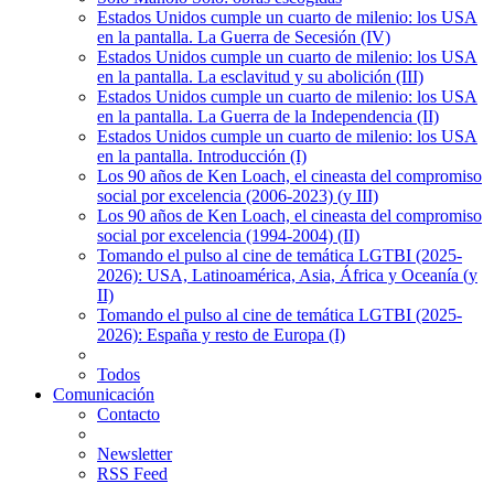
Estados Unidos cumple un cuarto de milenio: los USA
en la pantalla. La Guerra de Secesión (IV)
Estados Unidos cumple un cuarto de milenio: los USA
en la pantalla. La esclavitud y su abolición (III)
Estados Unidos cumple un cuarto de milenio: los USA
en la pantalla. La Guerra de la Independencia (II)
Estados Unidos cumple un cuarto de milenio: los USA
en la pantalla. Introducción (I)
Los 90 años de Ken Loach, el cineasta del compromiso
social por excelencia (2006-2023) (y III)
Los 90 años de Ken Loach, el cineasta del compromiso
social por excelencia (1994-2004) (II)
Tomando el pulso al cine de temática LGTBI (2025-
2026): USA, Latinoamérica, Asia, África y Oceanía (y
II)
Tomando el pulso al cine de temática LGTBI (2025-
2026): España y resto de Europa (I)
Todos
Comunicación
Contacto
Newsletter
RSS Feed