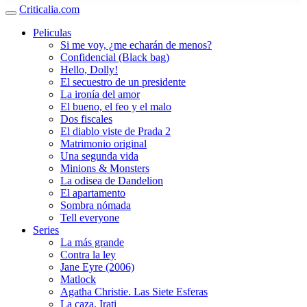
Criticalia.com
Peliculas
Si me voy, ¿me echarán de menos?
Confidencial (Black bag)
Hello, Dolly!
El secuestro de un presidente
La ironía del amor
El bueno, el feo y el malo
Dos fiscales
El diablo viste de Prada 2
Matrimonio original
Una segunda vida
Minions & Monsters
La odisea de Dandelion
El apartamento
Sombra nómada
Tell everyone
Series
La más grande
Contra la ley
Jane Eyre (2006)
Matlock
Agatha Christie. Las Siete Esferas
La caza. Irati