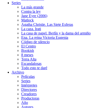
Series
La más grande
Contra la ley
Jane Eyre (2006)
Matlock
Agatha Christie. Las Siete Esferas
La caza. Irati
La casa de papel. Berlín y la dama del armiño
Ena. La reina Victoria Eugenia
Código de silencio
El Centro
Bookish
8 meses
Terra Alta
Escandalosas
Todo esto te daré
Archivo
Películas
Series
Intérpretes
Directores
Creadores
Productoras
Año
Autores