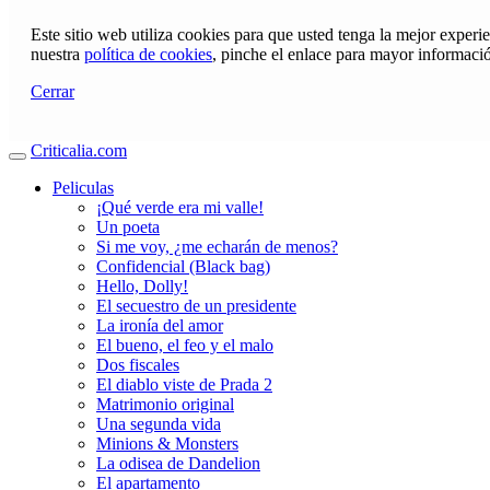
Este sitio web utiliza cookies para que usted tenga la mejor exper
nuestra
política de cookies
, pinche el enlace para mayor informaci
Cerrar
Criticalia.com
Peliculas
¡Qué verde era mi valle!
Un poeta
Si me voy, ¿me echarán de menos?
Confidencial (Black bag)
Hello, Dolly!
El secuestro de un presidente
La ironía del amor
El bueno, el feo y el malo
Dos fiscales
El diablo viste de Prada 2
Matrimonio original
Una segunda vida
Minions & Monsters
La odisea de Dandelion
El apartamento