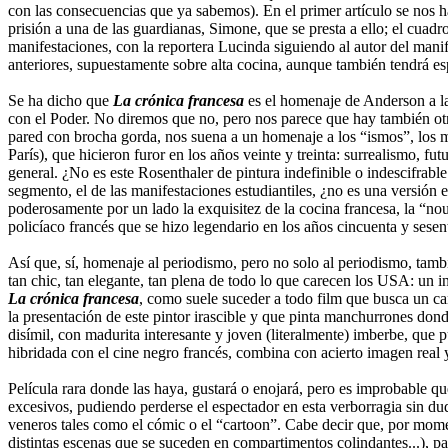
con las consecuencias que ya sabemos). En el primer artículo se nos h
prisión a una de las guardianas, Simone, que se presta a ello; el cuad
manifestaciones, con la reportera Lucinda siguiendo al autor del manifi
anteriores, supuestamente sobre alta cocina, aunque también tendrá esp
Se ha dicho que
La crónica francesa
es el homenaje de Anderson a la 
con el Poder. No diremos que no, pero nos parece que hay también otros
pared con brocha gorda, nos suena a un homenaje a los “ismos”, los mo
París), que hicieron furor en los años veinte y treinta: surrealismo, fu
general. ¿No es este Rosenthaler de pintura indefinible o indescifrable
segmento, el de las manifestaciones estudiantiles, ¿no es una versión
poderosamente por un lado la exquisitez de la cocina francesa, la “nou
policíaco francés que se hizo legendario en los años cincuenta y sesen
Así que, sí, homenaje al periodismo, pero no solo al periodismo, tamb
tan chic, tan elegante, tan plena de todo lo que carecen los USA: un i
La crónica francesa
, como suele suceder a todo film que busca un cam
la presentación de este pintor irascible y que pinta manchurrones do
disímil, con madurita interesante y joven (literalmente) imberbe, que
hibridada con el cine negro francés, combina con acierto imagen real
Película rara donde las haya, gustará o enojará, pero es improbable que 
excesivos, pudiendo perderse el espectador en esta verborragia sin dud
veneros tales como el cómic o el “cartoon”. Cabe decir que, por momen
distintas escenas que se suceden en compartimentos colindantes...), pa