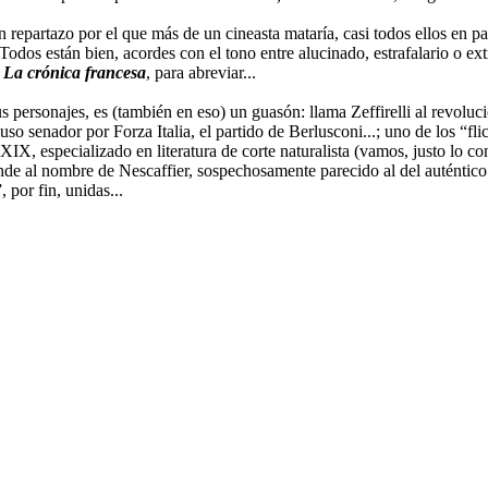
repartazo por el que más de un cineasta mataría, casi todos ellos en p
 están bien, acordes con el tono entre alucinado, estrafalario o extr
o
La crónica francesa
, para abreviar...
 personajes, es (también en eso) un guasón: llama Zeffirelli al revoluci
uso senador por Forza Italia, el partido de Berlusconi...; uno de los “fl
X, especializado en literatura de corte naturalista (vamos, justo lo cont
ponde al nombre de Nescaffier, sospechosamente parecido al del auténtico
 por fin, unidas...