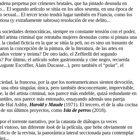
cadena perpetua por crímenes brutales, que ha pintado desnuda en
... El segundo artículo se sitúa en los años sesenta, en una época de
to sexual... El tercer texto tendrá lugar también en Francia, como los
iosa (y extrañamente sabrosa) resolución de ese delito...
s sociedades democráticas, siempre en constante tensión con el poder,
del artista criminal que retrataba mujeres desnudas como si pintara una
iudad ficticia en la que se sitúa la peli, no es sino un trasunto de
on la concepción de la pintura, de la literatura, de las artes en
ños veinte y treinta? De otro lado, el Zeffirelli del segundo
? Por último, el artículo sobre gastronomía y cine negro, recuerda
uguste Escoffier, Alain Ducasse...), pero también el “polar”, el
iedad, la francesa, por la que los norteamericanos sienten devoción,
 una obra singular, única, pero también desconcertante, imprevisible,
e, la del artista criminal, nos parece más endeble, quizá redundante en
diantiles, nos parece más entonado, ensayando además una pareja
a de Hal Ashby,
Harold y Maude
(1971). El tercero, el de la alta cocina
s de sus últimos proyectos, como
Isla de perros
(2018).
or el torrente narrativo, por la catarata de diálogos (a veces
l vistoso, tan diferente
look
de la película, que bebe obviamente en
icio de la revista, la panorámica lateral seccionada para contemplar
ñez...