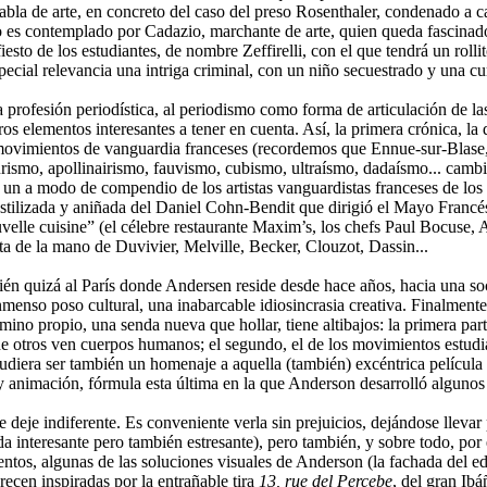
abla de arte, en concreto del caso del preso Rosenthaler, condenado a 
ro es contemplado por Cadazio, marchante de arte, quien queda fascinado
esto de los estudiantes, de nombre Zeffirelli, con el que tendrá un rolli
ecial relevancia una intriga criminal, con un niño secuestrado y una cur
profesión periodística, al periodismo como forma de articulación de la
 elementos interesantes a tener en cuenta. Así, la primera crónica, la 
vimientos de vanguardia franceses (recordemos que Ennue-sur-Blase, la c
turismo, apollinairismo, fauvismo, cubismo, ultraísmo, dadaísmo... cambiar
 un a modo de compendio de los artistas vanguardistas franceses de los a
 estilizada y aniñada del Daniel Cohn-Bendit que dirigió el Mayo Francés
velle cuisine” (el célebre restaurante Maxim’s, los chefs Paul Bocuse, A
ta de la mano de Duvivier, Melville, Becker, Clouzot, Dassin...
ién quizá al París donde Andersen reside desde hace años, hacia una soc
nmenso poso cultural, una inabarcable idiosincrasia creativa. Finalmente
ino propio, una senda nueva que hollar, tiene altibajos: la primera part
nde otros ven cuerpos humanos; el segundo, el de los movimientos estu
 pudiera ser también un homenaje a aquella (también) excéntrica películ
 y animación, fórmula esta última en la que Anderson desarrolló alguno
deje indiferente. Es conveniente verla sin prejuicios, dejándose llevar p
a interesante pero también estresante), pero también, y sobre todo, por e
tos, algunas de las soluciones visuales de Anderson (la fachada del edif
recen inspiradas por la entrañable tira
13, rue del Percebe
, del gran Ibá