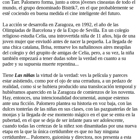
con Tarr. Palomero forma, junto a otros jóvenes cineastas de todo el
mundo, el grupo denominado Bistrik7, en el que probablemente se
esté cociendo en buena medida el cine inteligente del futuro.
La acción se desarrolla en Zaragoza, en 1992, el año de las
Olimpiadas de Barcelona y de la Expo de Sevilla. En un colegio
religioso estudia Celia, una introvertida niña de 11 años, hija de una
joven mujer que enviudó antes de nacer la pequeña. La llegada de
una chica catalana, Brisa, remueve los naftalinosos aires meapilas
del colegio y del grupito de amigas de Celia, pero, a su vez, la niña
también empezará a tener dudas sobre la verdad en cuanto a su
padre y su supuesta muerte repentina...
Tiene
Las niñas
la virtud de la verdad: ves la película y pareces
estar asistiendo, como por el ojo de una cerradura, a un pedazo de
realidad, como si se hubiera producido una translocación temporal y
hubiéramos aparecido en la Zaragoza de comienzos de los noventa.
Hay, entonces, una intencionalidad documental, aunque estemos
ante una ficción. Palomero plantea su historia en voz baja, con las
dulces tonterías de las niñas en sus clases, con las pazguaterías de las
monjas y la llegada de ese momento mágico en el que se entra en la
pubertad, en el que se deja de ser infante para ser adolescente,
cuando todas las certezas de la niñez son dinamitadas por una nueva
etapa en la que la única certidumbre es que no hay ninguna
certidumbre... Palomero, guionista y directora, nos presenta a esta