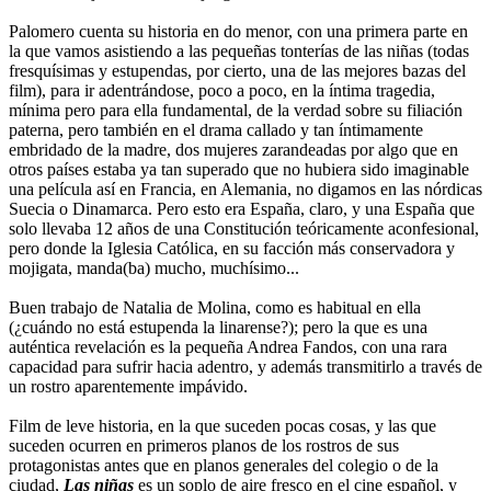
Palomero cuenta su historia en do menor, con una primera parte en
la que vamos asistiendo a las pequeñas tonterías de las niñas (todas
fresquísimas y estupendas, por cierto, una de las mejores bazas del
film), para ir adentrándose, poco a poco, en la íntima tragedia,
mínima pero para ella fundamental, de la verdad sobre su filiación
paterna, pero también en el drama callado y tan íntimamente
embridado de la madre, dos mujeres zarandeadas por algo que en
otros países estaba ya tan superado que no hubiera sido imaginable
una película así en Francia, en Alemania, no digamos en las nórdicas
Suecia o Dinamarca. Pero esto era España, claro, y una España que
solo llevaba 12 años de una Constitución teóricamente aconfesional,
pero donde la Iglesia Católica, en su facción más conservadora y
mojigata, manda(ba) mucho, muchísimo...
Buen trabajo de Natalia de Molina, como es habitual en ella
(¿cuándo no está estupenda la linarense?); pero la que es una
auténtica revelación es la pequeña Andrea Fandos, con una rara
capacidad para sufrir hacia adentro, y además transmitirlo a través de
un rostro aparentemente impávido.
Film de leve historia, en la que suceden pocas cosas, y las que
suceden ocurren en primeros planos de los rostros de sus
protagonistas antes que en planos generales del colegio o de la
ciudad,
Las niñas
es un soplo de aire fresco en el cine español, y