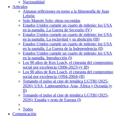
Nacionalidad
Articulos
Algunas reflexiones en torno a la filmografía de Juan
Lebrón
Solo Manolo Solo: obras escogidas
Estados Unidos cumple un cuarto de milenio: los USA
en la pantalla. La Guerra de Secesión (IV)
Estados Unidos cumple un cuarto de milenio: los USA
en la pantalla. La esclavitud y su abolición (III)
Estados Unidos cumple un cuarto de milenio: los USA
en la pantalla. La Guerra de la Independencia (II)
Estados Unidos cumple un cuarto de milenio: los USA
en la pantalla. Introducción (I)
Los 90 años de Ken Loach, el cineasta del compromiso
social por excelencia (2006-2023) (y III)
Los 90 años de Ken Loach, el cineasta del compromiso
social por excelencia (1994-2004) (II)
Tomando el pulso al cine de temática LGTBI (2025-
2026): USA, Latinoamérica, Asia, África y Oceanía (y
II)
Tomando el pulso al cine de temática LGTBI (2025-
2026): España y resto de Europa (I)
Todos
Comunicación