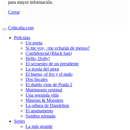
para mayor información.
Cerrar
Criticalia.com
Peliculas
Un poeta
Si me voy, ¿me echarán de menos?
Confidencial (Black bag)
Hello, Dolly!
El secuestro de un presidente
La ironía del amor
El bueno, el feo y el malo
Dos fiscales
El diablo viste de Prada 2
Matrimonio original
Una segunda vida
Minions & Monsters
La odisea de Dandelion
El apartamento
Sombra nómada
Series
La más grande