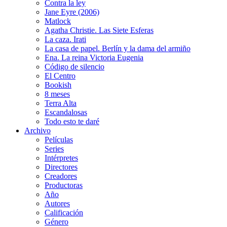
Contra la ley
Jane Eyre (2006)
Matlock
Agatha Christie. Las Siete Esferas
La caza. Irati
La casa de papel. Berlín y la dama del armiño
Ena. La reina Victoria Eugenia
Código de silencio
El Centro
Bookish
8 meses
Terra Alta
Escandalosas
Todo esto te daré
Archivo
Películas
Series
Intérpretes
Directores
Creadores
Productoras
Año
Autores
Calificación
Género