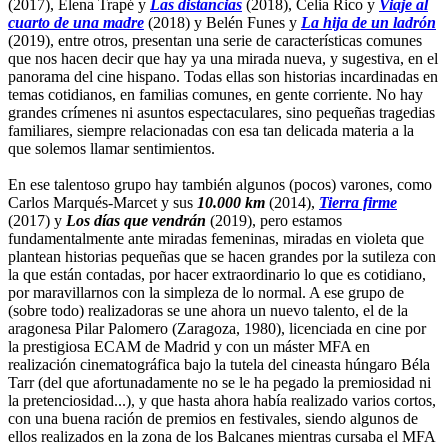
(2017), Elena Trapé y
Las distancias
(2018), Celia Rico y
Viaje al
cuarto de una madre
(2018) y Belén Funes y
La hija de un ladrón
(2019), entre otros, presentan una serie de características comunes
que nos hacen decir que hay ya una mirada nueva, y sugestiva, en el
panorama del cine hispano. Todas ellas son historias incardinadas en
temas cotidianos, en familias comunes, en gente corriente. No hay
grandes crímenes ni asuntos espectaculares, sino pequeñas tragedias
familiares, siempre relacionadas con esa tan delicada materia a la
que solemos llamar sentimientos.
En ese talentoso grupo hay también algunos (pocos) varones, como
Carlos Marqués-Marcet y sus
10.000 km
(2014),
Tierra firme
(2017) y
Los días que vendrán
(2019), pero estamos
fundamentalmente ante miradas femeninas, miradas en violeta que
plantean historias pequeñas que se hacen grandes por la sutileza con
la que están contadas, por hacer extraordinario lo que es cotidiano,
por maravillarnos con la simpleza de lo normal. A ese grupo de
(sobre todo) realizadoras se une ahora un nuevo talento, el de la
aragonesa Pilar Palomero (Zaragoza, 1980), licenciada en cine por
la prestigiosa ECAM de Madrid y con un máster MFA en
realización cinematográfica bajo la tutela del cineasta húngaro Béla
Tarr (del que afortunadamente no se le ha pegado la premiosidad ni
la pretenciosidad...), y que hasta ahora había realizado varios cortos,
con una buena ración de premios en festivales, siendo algunos de
ellos realizados en la zona de los Balcanes mientras cursaba el MFA