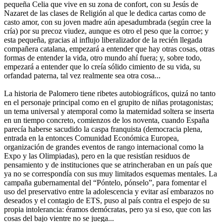
pequeña Celia que vive en su zona de confort, con su Jesús de
Nazaret de las clases de Religión al que le dedica cartas como de
casto amor, con su joven madre aún apesadumbrada (según cree la
cría) por su precoz viudez, aunque es otro el peso que la corroe; y
esta pequeña, gracias al influjo liberalizador de la recién llegada
compañera catalana, empezará a entender que hay otras cosas, otras
formas de entender la vida, otro mundo ahí fuera; y, sobre todo,
empezará a entender que lo creía sólido cimiento de su vida, su
orfandad paterna, tal vez realmente sea otra cosa...
La historia de Palomero tiene ribetes autobiográficos, quizá no tanto
en el personaje principal como en el grupito de niñas protagonistas;
un tema universal y atemporal como la maternidad soltera se inserta
en un tiempo concreto, comienzos de los noventa, cuando España
parecía haberse sacudido la caspa franquista (democracia plena,
entrada en la entonces Comunidad Económica Europea,
organización de grandes eventos de rango internacional como la
Expo y las Olimpiadas), pero en la que resistían residuos de
pensamiento y de instituciones que se atrincheraban en un país que
ya no se correspondía con sus muy limitados esquemas mentales. La
campaña gubernamental del “Póntelo, pónselo”, para fomentar el
uso del preservativo entre la adolescencia y evitar así embarazos no
deseados y el contagio de ETS, puso al país contra el espejo de su
propia intolerancia: éramos demócratas, pero ya si eso, que con las
cosas del bajo vientre no se juega...