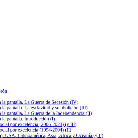
brón
la pantalla. La Guerra de Secesión (IV)
 pantalla. La esclavitud y su abolición (III)
la pantalla. La Guerra de la Independencia (II)
a pantalla. Introducción (I)
cial por excelencia (2006-2023) (y III)
cial por excelencia (1994-2004) (II)
: USA, Latinoamérica, Asia, África y Oceanía (y II)