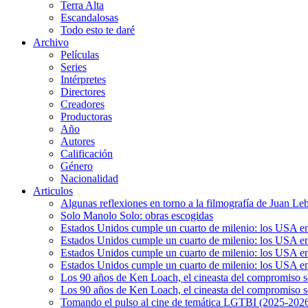
Terra Alta
Escandalosas
Todo esto te daré
Archivo
Películas
Series
Intérpretes
Directores
Creadores
Productoras
Año
Autores
Calificación
Género
Nacionalidad
Articulos
Algunas reflexiones en torno a la filmografía de Juan Le
Solo Manolo Solo: obras escogidas
Estados Unidos cumple un cuarto de milenio: los USA en 
Estados Unidos cumple un cuarto de milenio: los USA en la
Estados Unidos cumple un cuarto de milenio: los USA en 
Estados Unidos cumple un cuarto de milenio: los USA en l
Los 90 años de Ken Loach, el cineasta del compromiso so
Los 90 años de Ken Loach, el cineasta del compromiso so
Tomando el pulso al cine de temática LGTBI (2025-2026)