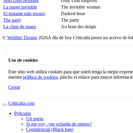
Sólo Dios perdona
Only God forgiven
La mujer invisible
The invisible woman
El instante más oscuro
Darkest hour
The party
The party
La clase de piano
Au bout des doigts
©
Webbin' Design
2026
A día de hoy Criticalia posee un acervo de 64
Uso de cookies
Este sitio web utiliza cookies para que usted tenga la mejor exper
nuestra
política de cookies
, pinche el enlace para mayor informaci
Cerrar
Criticalia.com
Peliculas
Un poeta
Si me voy, ¿me echarán de menos?
Confidencial (Black bag)