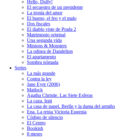
Hello, Dolly!
El secuestro de un presidente
La ironía del amor
El bueno, el feo y el malo
Dos fiscales
El diablo viste de Prada 2
Matrimonio original
Una segunda vida
Minions & Monsters
La odisea de Dandelion
El apartamento
Sombra nómada
Series
La más grande
Contra la ley
Jane Eyre (2006)
Matlock
Agatha Christie. Las Siete Esferas
La caza. Irati
La casa de papel. Berlín y la dama del armiño
Ena. La reina Victoria Eugenia
Código de silencio
El Centro
Bookish
8 meses