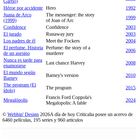
Garfio)
Héroe por accidente
Hero
1992
Juana de Arco
The messenger: the story
1999
(1999)
of Joan of Arc
Confidence
Confidence
2003
El jurado
Runaway jury
2003
Los padres de él
Meet the Fockers
2004
El perfume. Historia
Perfume: the story of a
2006
de un asesino
murderer
Nunca es tarde para
Last chance Harvey
2008
enamorarse
El mundo según
Barney's version
2010
Barney
The program (El
The program
2015
ídolo)
Francis Ford Coppola's
Megalópolis
2024
Megalopolis: A fable
©
Webbin' Design
2026
A día de hoy Criticalia posee un acervo de
6460 películas, 195 series y 960 articulos