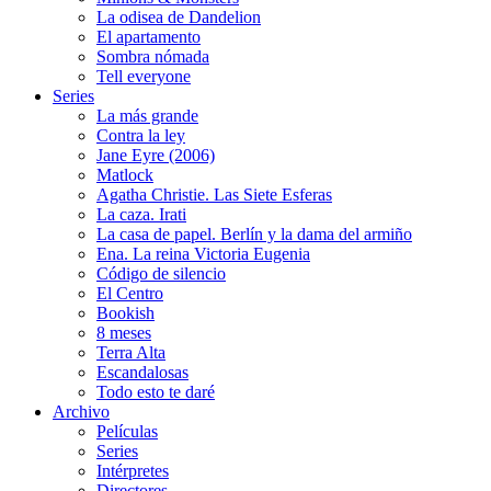
La odisea de Dandelion
El apartamento
Sombra nómada
Tell everyone
Series
La más grande
Contra la ley
Jane Eyre (2006)
Matlock
Agatha Christie. Las Siete Esferas
La caza. Irati
La casa de papel. Berlín y la dama del armiño
Ena. La reina Victoria Eugenia
Código de silencio
El Centro
Bookish
8 meses
Terra Alta
Escandalosas
Todo esto te daré
Archivo
Películas
Series
Intérpretes
Directores