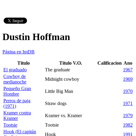
Dustin Hoffman
Página en ImDB
Titulo
Titulo V.O.
Calificacion
Ano
El graduado
The graduate
1967
Cowboy de
Midnight cowboy
1969
medianoche
Pequeño Gran
Little Big Man
1970
Hombre
Perros de paja
Straw dogs
1971
(1971)
Kramer contra
Kramer vs. Kramer
1979
Kramer
Tootsie
Tootsie
1982
Hook (El capitán
Hook
1991