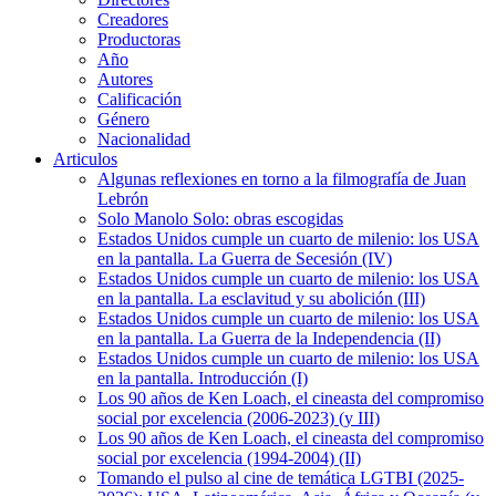
Creadores
Productoras
Año
Autores
Calificación
Género
Nacionalidad
Articulos
Algunas reflexiones en torno a la filmografía de Juan
Lebrón
Solo Manolo Solo: obras escogidas
Estados Unidos cumple un cuarto de milenio: los USA
en la pantalla. La Guerra de Secesión (IV)
Estados Unidos cumple un cuarto de milenio: los USA
en la pantalla. La esclavitud y su abolición (III)
Estados Unidos cumple un cuarto de milenio: los USA
en la pantalla. La Guerra de la Independencia (II)
Estados Unidos cumple un cuarto de milenio: los USA
en la pantalla. Introducción (I)
Los 90 años de Ken Loach, el cineasta del compromiso
social por excelencia (2006-2023) (y III)
Los 90 años de Ken Loach, el cineasta del compromiso
social por excelencia (1994-2004) (II)
Tomando el pulso al cine de temática LGTBI (2025-