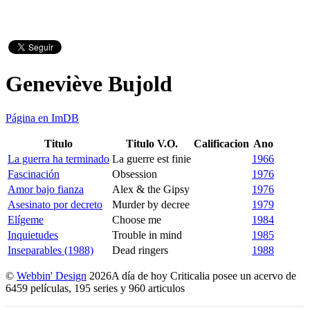
Geneviève Bujold
Página en ImDB
Titulo
Titulo V.O.
Calificacion
Ano
La guerra ha terminado
La guerre est finie
1966
Fascinación
Obsession
1976
Amor bajo fianza
Alex & the Gipsy
1976
Asesinato por decreto
Murder by decree
1979
Elígeme
Choose me
1984
Inquietudes
Trouble in mind
1985
Inseparables (1988)
Dead ringers
1988
©
Webbin' Design
2026
A día de hoy Criticalia posee un acervo de
6459 películas, 195 series y 960 articulos