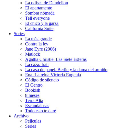
La odisea de Dandelion
El apartamento
Sombra nómada
Tell everyone
El chico y la garza
California Suite
Series
La más grande
Contra la ley
Jane Eyre (2006)
Matlock
Agatha Christie. Las Siete Esferas
La caza. Irati
La casa de papel. Berlín y la dama del armiño
Ena. La reina Victoria Eugenia
Código de silencio
El Centro
Bookish
8 meses
Terra Alta
Escandalosas
Todo esto te daré
Archivo
Películas
Series