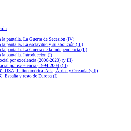
brón
la pantalla. La Guerra de Secesión (IV)
 pantalla. La esclavitud y su abolición (III)
la pantalla. La Guerra de la Independencia (II)
a pantalla. Introducción (I)
cial por excelencia (2006-2023) (y III)
cial por excelencia (1994-2004) (II)
: USA, Latinoamérica, Asia, África y Oceanía (y II)
: España y resto de Europa (I)