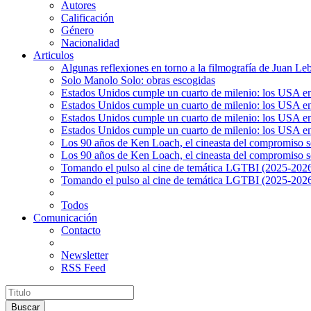
Autores
Calificación
Género
Nacionalidad
Articulos
Algunas reflexiones en torno a la filmografía de Juan Le
Solo Manolo Solo: obras escogidas
Estados Unidos cumple un cuarto de milenio: los USA en 
Estados Unidos cumple un cuarto de milenio: los USA en la
Estados Unidos cumple un cuarto de milenio: los USA en 
Estados Unidos cumple un cuarto de milenio: los USA en l
Los 90 años de Ken Loach, el cineasta del compromiso so
Los 90 años de Ken Loach, el cineasta del compromiso so
Tomando el pulso al cine de temática LGTBI (2025-2026)
Tomando el pulso al cine de temática LGTBI (2025-2026)
Todos
Comunicación
Contacto
Newsletter
RSS Feed
Buscar