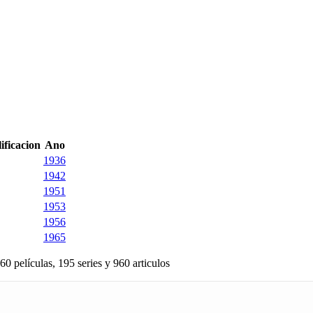
ificacion
Ano
1936
1942
1951
1953
1956
1965
60 películas, 195 series y 960 articulos