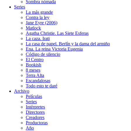
Sombra nómada
Series
La más grande
Contra la ley
Jane Eyre (2006)
Matlock
Agatha Christie. Las Siete Esferas
La caza. Irati
La casa de papel. Berlín y la dama del armiño
Ena. La reina Victoria Eugenia
Código de silencio
El Centro
Bookish
8 meses
Terra Alta
Escandalosas
Todo esto te daré
Archivo
Películas
Series
Intérpretes
Directores
Creadores
Productoras
Año