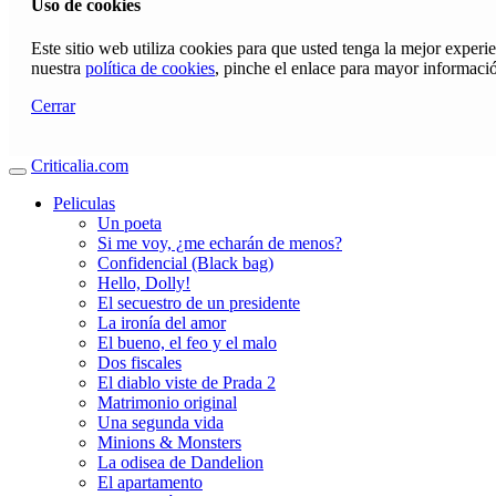
Uso de cookies
Este sitio web utiliza cookies para que usted tenga la mejor exper
nuestra
política de cookies
, pinche el enlace para mayor informaci
Cerrar
Criticalia.com
Peliculas
Un poeta
Si me voy, ¿me echarán de menos?
Confidencial (Black bag)
Hello, Dolly!
El secuestro de un presidente
La ironía del amor
El bueno, el feo y el malo
Dos fiscales
El diablo viste de Prada 2
Matrimonio original
Una segunda vida
Minions & Monsters
La odisea de Dandelion
El apartamento