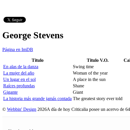
George Stevens
Página en ImDB
Titulo
Titulo V.O.
Cal
En alas de la danza
Swing time
La mujer del año
Woman of the year
Un lugar en el sol
A place in the sun
Raíces profundas
Shane
Gigante
Giant
La historia más grande jamás contada
The greatest story ever told
©
Webbin' Design
2026
A día de hoy Criticalia posee un acervo de 64