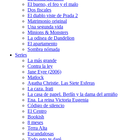
El bueno, el feo y el malo
Dos fiscales
El diablo viste de Prada 2
Matrimonio original
Una segunda vida
Minions & Monsters
La odisea de Dandelion
El apartamento
Sombra nómada
Series
La más grande
Contra la ley
Jane Eyre (2006)
Matlock
Agatha Christie. Las Siete Esferas
La caza. Irati
La casa de papel. Berlín y la dama del armiño
Ena. La reina Victoria Eugenia
Código de silencio
El Centro
Bookish
8 meses
Terra Alta
Escandalosas
Todo esto te daré