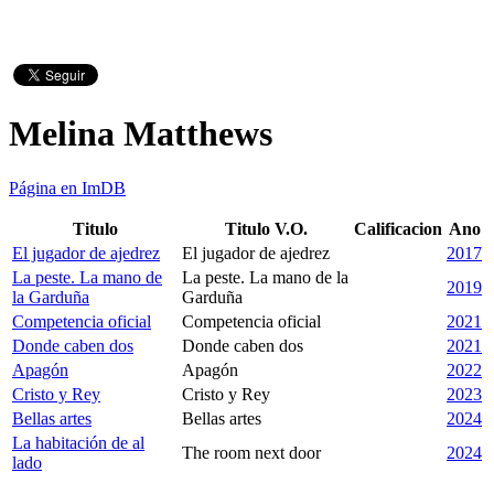
Melina Matthews
Página en ImDB
Titulo
Titulo V.O.
Calificacion
Ano
El jugador de ajedrez
El jugador de ajedrez
2017
La peste. La mano de
La peste. La mano de la
2019
la Garduña
Garduña
Competencia oficial
Competencia oficial
2021
Donde caben dos
Donde caben dos
2021
Apagón
Apagón
2022
Cristo y Rey
Cristo y Rey
2023
Bellas artes
Bellas artes
2024
La habitación de al
The room next door
2024
lado