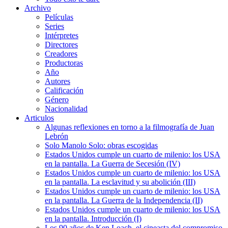
Archivo
Películas
Series
Intérpretes
Directores
Creadores
Productoras
Año
Autores
Calificación
Género
Nacionalidad
Articulos
Algunas reflexiones en torno a la filmografía de Juan
Lebrón
Solo Manolo Solo: obras escogidas
Estados Unidos cumple un cuarto de milenio: los USA
en la pantalla. La Guerra de Secesión (IV)
Estados Unidos cumple un cuarto de milenio: los USA
en la pantalla. La esclavitud y su abolición (III)
Estados Unidos cumple un cuarto de milenio: los USA
en la pantalla. La Guerra de la Independencia (II)
Estados Unidos cumple un cuarto de milenio: los USA
en la pantalla. Introducción (I)
Los 90 años de Ken Loach, el cineasta del compromiso