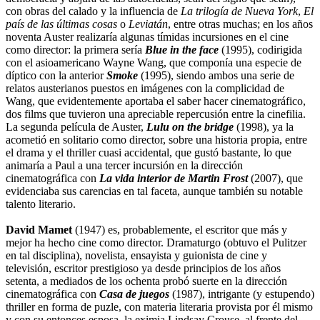
con obras del calado y la influencia de
La trilogía de Nueva York
,
El
país de las últimas cosas
o
Leviatán
, entre otras muchas; en los años
noventa Auster realizaría algunas tímidas incursiones en el cine
como director: la primera sería
Blue in the face
(1995), codirigida
con el asioamericano Wayne Wang, que componía una especie de
díptico con la anterior
Smoke
(1995), siendo ambos una serie de
relatos austerianos puestos en imágenes con la complicidad de
Wang, que evidentemente aportaba el saber hacer cinematográfico,
dos films que tuvieron una apreciable repercusión entre la cinefilia.
La segunda película de Auster,
Lulu on the bridge
(1998), ya la
acometió en solitario como director, sobre una historia propia, entre
el drama y el thriller cuasi accidental, que gustó bastante, lo que
animaría a Paul a una tercer incursión en la dirección
cinematográfica con
La vida interior de Martin Frost
(2007), que
evidenciaba sus carencias en tal faceta, aunque también su notable
talento literario.
David Mamet
(1947) es, probablemente, el escritor que más y
mejor ha hecho cine como director. Dramaturgo (obtuvo el Pulitzer
en tal disciplina), novelista, ensayista y guionista de cine y
televisión, escritor prestigioso ya desde principios de los años
setenta, a mediados de los ochenta probó suerte en la dirección
cinematográfica con
Casa de juegos
(1987), intrigante (y estupendo)
thriller en forma de puzle, con materia literaria provista por él mismo
y con su entonces esposa, la eximia Lindsay Crouse, al frente del