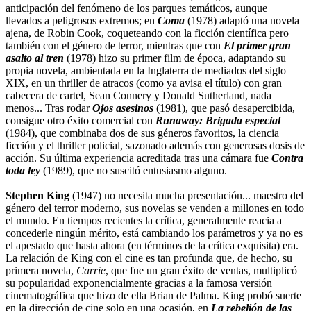
anticipación del fenómeno de los parques temáticos, aunque
llevados a peligrosos extremos; en
Coma
(1978) adaptó una novela
ajena, de Robin Cook, coqueteando con la ficción científica pero
también con el género de terror, mientras que con
El primer gran
asalto al tren
(1978) hizo su primer film de época, adaptando su
propia novela, ambientada en la Inglaterra de mediados del siglo
XIX, en un thriller de atracos (como ya avisa el título) con gran
cabecera de cartel, Sean Connery y Donald Sutherland, nada
menos... Tras rodar
Ojos asesinos
(1981), que pasó desapercibida,
consigue otro éxito comercial con
Runaway: Brigada especial
(1984), que combinaba dos de sus géneros favoritos, la ciencia
ficción y el thriller policial, sazonado además con generosas dosis de
acción. Su última experiencia acreditada tras una cámara fue
Contra
toda ley
(1989), que no suscitó entusiasmo alguno.
Stephen King
(1947) no necesita mucha presentación... maestro del
género del terror moderno, sus novelas se venden a millones en todo
el mundo. En tiempos recientes la crítica, generalmente reacia a
concederle ningún mérito, está cambiando los parámetros y ya no es
el apestado que hasta ahora (en términos de la crítica exquisita) era.
La relación de King con el cine es tan profunda que, de hecho, su
primera novela,
Carrie
, que fue un gran éxito de ventas, multiplicó
su popularidad exponencialmente gracias a la famosa versión
cinematográfica que hizo de ella Brian de Palma. King probó suerte
en la dirección de cine solo en una ocasión, en
La rebelión de las