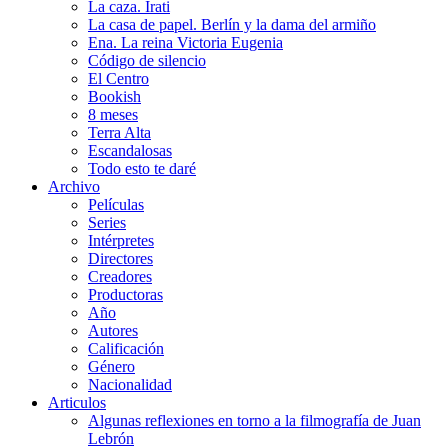
La caza. Irati
La casa de papel. Berlín y la dama del armiño
Ena. La reina Victoria Eugenia
Código de silencio
El Centro
Bookish
8 meses
Terra Alta
Escandalosas
Todo esto te daré
Archivo
Películas
Series
Intérpretes
Directores
Creadores
Productoras
Año
Autores
Calificación
Género
Nacionalidad
Articulos
Algunas reflexiones en torno a la filmografía de Juan
Lebrón