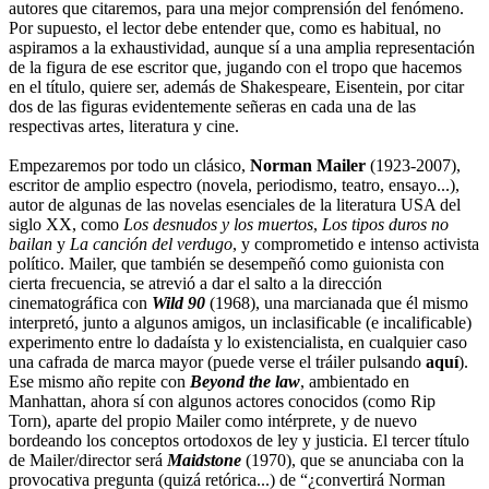
autores que citaremos, para una mejor comprensión del fenómeno.
Por supuesto, el lector debe entender que, como es habitual, no
aspiramos a la exhaustividad, aunque sí a una amplia representación
de la figura de ese escritor que, jugando con el tropo que hacemos
en el título, quiere ser, además de Shakespeare, Eisentein, por citar
dos de las figuras evidentemente señeras en cada una de las
respectivas artes, literatura y cine.
Empezaremos por todo un clásico,
Norman Mailer
(1923-2007),
escritor de amplio espectro (novela, periodismo, teatro, ensayo...),
autor de algunas de las novelas esenciales de la literatura USA del
siglo XX, como
Los desnudos y los muertos
,
Los tipos duros no
bailan
y
La canción del verdugo
, y comprometido e intenso activista
político. Mailer, que también se desempeñó como guionista con
cierta frecuencia, se atrevió a dar el salto a la dirección
cinematográfica con
Wild 90
(1968), una marcianada que él mismo
interpretó, junto a algunos amigos, un inclasificable (e incalificable)
experimento entre lo dadaísta y lo existencialista, en cualquier caso
una cafrada de marca mayor (puede verse el tráiler pulsando
aquí
).
Ese mismo año repite con
Beyond the law
, ambientado en
Manhattan, ahora sí con algunos actores conocidos (como Rip
Torn), aparte del propio Mailer como intérprete, y de nuevo
bordeando los conceptos ortodoxos de ley y justicia. El tercer título
de Mailer/director será
Maidstone
(1970), que se anunciaba con la
provocativa pregunta (quizá retórica...) de “¿convertirá Norman