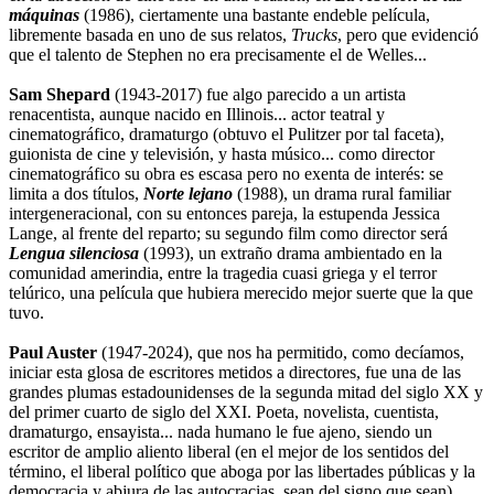
máquinas
(1986), ciertamente una bastante endeble película,
libremente basada en uno de sus relatos,
Trucks
, pero que evidenció
que el talento de Stephen no era precisamente el de Welles...
Sam Shepard
(1943-2017) fue algo parecido a un artista
renacentista, aunque nacido en Illinois... actor teatral y
cinematográfico, dramaturgo (obtuvo el Pulitzer por tal faceta),
guionista de cine y televisión, y hasta músico... como director
cinematográfico su obra es escasa pero no exenta de interés: se
limita a dos títulos,
Norte lejano
(1988), un drama rural familiar
intergeneracional, con su entonces pareja, la estupenda Jessica
Lange, al frente del reparto; su segundo film como director será
Lengua silenciosa
(1993), un extraño drama ambientado en la
comunidad amerindia, entre la tragedia cuasi griega y el terror
telúrico, una película que hubiera merecido mejor suerte que la que
tuvo.
Paul Auster
(1947-2024), que nos ha permitido, como decíamos,
iniciar esta glosa de escritores metidos a directores, fue una de las
grandes plumas estadounidenses de la segunda mitad del siglo XX y
del primer cuarto de siglo del XXI. Poeta, novelista, cuentista,
dramaturgo, ensayista... nada humano le fue ajeno, siendo un
escritor de amplio aliento liberal (en el mejor de los sentidos del
término, el liberal político que aboga por las libertades públicas y la
democracia y abjura de las autocracias, sean del signo que sean),