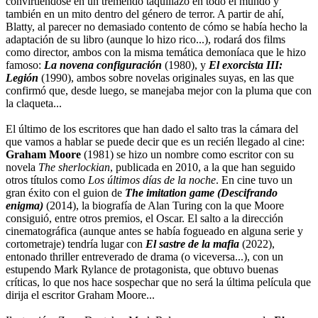
convirtiéndose en un tremendo taquillazo en todo el mundo y
también en un mito dentro del género de terror. A partir de ahí,
Blatty, al parecer no demasiado contento de cómo se había hecho la
adaptación de su libro (aunque lo hizo rico...), rodará dos films
como director, ambos con la misma temática demoníaca que le hizo
famoso:
La novena configuración
(1980), y
El exorcista III:
Legión
(1990), ambos sobre novelas originales suyas, en las que
confirmó que, desde luego, se manejaba mejor con la pluma que con
la claqueta...
El último de los escritores que han dado el salto tras la cámara del
que vamos a hablar se puede decir que es un recién llegado al cine:
Graham Moore
(1981) se hizo un nombre como escritor con su
novela
The sherlockian
, publicada en 2010, a la que han seguido
otros títulos como
Los últimos días de la noche
. En cine tuvo un
gran éxito con el guion de
The imitation game (Descifrando
enigma)
(2014), la biografía de Alan Turing con la que Moore
consiguió, entre otros premios, el Oscar. El salto a la dirección
cinematográfica (aunque antes se había fogueado en alguna serie y
cortometraje) tendría lugar con
El sastre de la mafia
(2022),
entonado thriller entreverado de drama (o viceversa...), con un
estupendo Mark Rylance de protagonista, que obtuvo buenas
críticas, lo que nos hace sospechar que no será la última película que
dirija el escritor Graham Moore...