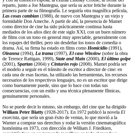
reparto, junto a Joe Mantegna, que sería su actor fetiche durante la
primera parte de su filmografía. Le seguiría otra magnífica película,
Las cosas cambian
(1988), de nuevo con Mantegna y un viejo y
formidable Don Ameche. A partir de ahí, la presencia de Mamet
como director de cine ha sido prácticamente continua hasta
mediados de los años diez de este siglo XXI, con un buen número
de films con un tono en general muy apreciable, generalmente con
los ropajes del thriller, pero sin desdeñar los tonos de comedia o
drama. Así, su firma ha estado en films como
Homicidio
(1991),
Oleanna
(1994),
La trama
(1997),
El caso Winslow
(sobre la obra
de Terence Rattigan, 1999),
State and Main
(2000),
El último golpe
(2001),
Spartan
(2004) y
Cinturón rojo
(2008). Mamet podría ser
el modelo a seguir en el tránsito de escritor a director de cine: en
cada una de esas facetas, ha utilizado las herramientas, los recursos
necesarios de los respectivos lenguajes, no es un escritor que dirige
como buenamente puede, sino que lo hace con todas sus
consecuencias, con un estilo y una técnica plenamente fílmicas,
genuinamente personales.
No se puede decir lo mismo, sin embargo, del cine que ha dirigido
William Peter Blatty
(1928-2017). En 1972 publicó la novela
El
exorcista
, que sería un gran éxito de ventas, lo que movió a la
Warner a comprar sus derechos y rodar la versión cinematográfica
homónima en 1973, con dirección de William J. Friedkien,