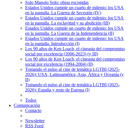
Solo Manolo Solo: obras escogidas
Estados Unidos cumple un cuarto de milenio: los USA
en la pantalla. La Guerra de Secesión (IV)
Estados Unidos cumple un cuarto de milenio: los USA
en la pantalla. La esclavitud y su abolición (III)
Estados Unidos cumple un cuarto de milenio: los USA
en la pantalla. La Guerra de la Independencia (II)
Estados Unidos cumple un cuarto de milenio: los USA
en la pantalla. Introducción (I)
Los 90 años de Ken Loach, el cineasta del compromiso
social por excelencia (2006-2023) (y III)
Los 90 años de Ken Loach, el cineasta del compromiso
social por excelencia (1994-2004) (II)
Tomando el pulso al cine de temática LGTBI (2025-
2026): USA, Latinoamérica, Asia, África y Oceanía (y
II)
Tomando el pulso al cine de temática LGTBI (2025-
2026): España y resto de Europa (I)
Todos
Comunicación
Contacto
Newsletter
RSS Feed