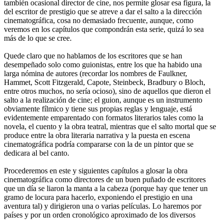
también ocasional director de cine, nos permite glosar esa figura, la
del escritor de prestigio que se atreve a dar el salto a la dirección
cinematográfica, cosa no demasiado frecuente, aunque, como
veremos en los capítulos que compondrán esta serie, quizá lo sea
más de lo que se cree.
Quede claro que no hablamos de los escritores que se han
desempeñado solo como guionistas, entre los que ha habido una
larga nómina de autores (recordar los nombres de Faulkner,
Hammet, Scott Fitzgerald, Capote, Steinbeck, Bradbury o Bloch,
entre otros muchos, no sería ocioso), sino de aquellos que dieron el
salto a la realización de cine; el guion, aunque es un instrumento
obviamente fílmico y tiene sus propias reglas y lenguaje, está
evidentemente emparentado con formatos literarios tales como la
novela, el cuento y la obra teatral, mientras que el salto mortal que se
produce entre la obra literaria narrativa y la puesta en escena
cinematográfica podría compararse con la de un pintor que se
dedicara al bel canto.
Procederemos en este y siguientes capítulos a glosar la obra
cinematográfica como directores de un buen puñado de escritores
que un día se liaron la manta a la cabeza (porque hay que tener un
gramo de locura para hacerlo, exponiendo el prestigio en una
aventura tal) y dirigieron una o varias películas. Lo haremos por
países y por un orden cronológico aproximado de los diversos