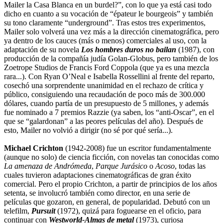
Mailer la Casa Blanca en un burdel?”, con lo que ya está casi todo
dicho en cuanto a su vocación de “épateur le bourgeois” y también
su tono claramente “underground”. Tras estos tres experimentos,
Mailer solo volverá una vez más a la dirección cinematográfica, pero
ya dentro de los cauces (más o menos) comerciales al uso, con la
adaptación de su novela
Los hombres duros no bailan
(1987), con
producción de la compañía judía Golan-Globus, pero también de los
Zoetrope Studios de Francis Ford Coppola (que ya es una mezcla
rara...). Con Ryan O’Neal e Isabella Rossellini al frente del reparto,
cosechó una sorprendente unanimidad en el rechazo de crítica y
público, consiguiendo una recaudación de poco más de 300.000
dólares, cuando partía de un presupuesto de 5 millones, y además
fue nominado a 7 premios Razzie (ya saben, los “anti-Oscar”, en el
que se “galardonan” a las peores películas del año). Después de
esto, Mailer no volvió a dirigir (no sé por qué sería...).
Michael Crichton
(1942-2008) fue un escritor fundamentalmente
(aunque no solo) de ciencia ficción, con novelas tan conocidas como
La amenaza de Andrómeda
,
Parque Jurásico
o
Acoso
, todas las
cuales tuvieron adaptaciones cinematográficas de gran éxito
comercial. Pero el propio Crichton, a partir de principios de los años
setenta, se involucró también como director, en una serie de
películas que gozaron, en general, de popularidad. Debutó con un
telefilm,
Pursuit
(1972), quizá para foguearse en el oficio, para
continuar con
Westworld-Almas de metal
(1973), curiosa