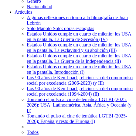
Género
Nacionalidad
Articulos
Algunas reflexiones en torno a la filmografía de Juan
Lebrón
Solo Manolo Solo: obras escogidas
Estados Unidos cumple un cuarto de milenio: los USA
en la pantalla. La Guerra de Secesión (IV)
Estados Unidos cumple un cuarto de milenio: los USA
en la pantalla. La esclavitud y su abolición (III)
Estados Unidos cumple un cuarto de milenio: los USA
en la pantalla. La Guerra de la Independencia (II)
Estados Unidos cumple un cuarto de milenio: los USA
en la pantalla. Introducción (I)
Los 90 años de Ken Loach, el cineasta del compromiso
social por excelencia (2006-2023) (y III)
Los 90 años de Ken Loach, el cineasta del compromiso
social por excelencia (1994-2004) (II)
Tomando el pulso al cine de temática LGTBI (2025-
2026): USA, Latinoamérica, Asia, África y Oceanía (y
II)
Tomando el pulso al cine de temática LGTBI (2025-
2026): España y resto de Europa (I)
Todos