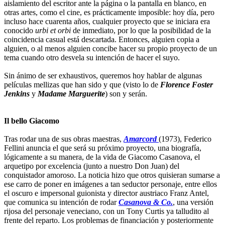
aislamiento del escritor ante la página o la pantalla en blanco, en
otras artes, como el cine, es prácticamente imposible: hoy día, pero
incluso hace cuarenta años, cualquier proyecto que se iniciara era
conocido
urbi et orbi
de inmediato, por lo que la posibilidad de la
coincidencia casual está descartada. Entonces, alguien copia a
alguien, o al menos alguien concibe hacer su propio proyecto de un
tema cuando otro desvela su intención de hacer el suyo.
Sin ánimo de ser exhaustivos, queremos hoy hablar de algunas
películas mellizas que han sido y que (visto lo de
Florence Foster
Jenkins
y
Madame Marguerite
) son y serán.
Il bello Giacomo
Tras rodar una de sus obras maestras,
Amarcord
(1973), Federico
Fellini anuncia el que será su próximo proyecto, una biografía,
lógicamente a su manera, de la vida de Giacomo Casanova, el
arquetipo por excelencia (junto a nuestro Don Juan) del
conquistador amoroso. La noticia hizo que otros quisieran sumarse a
ese carro de poner en imágenes a tan seductor personaje, entre ellos
el oscuro e impersonal guionista y director austriaco Franz Antel,
que comunica su intención de rodar
Casanova & Co.
, una versión
rijosa del personaje veneciano, con un Tony Curtis ya talludito al
frente del reparto. Los problemas de financiación y posteriormente