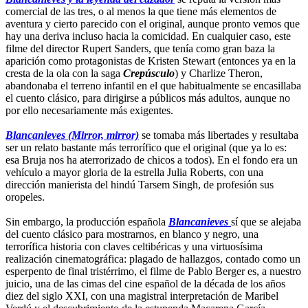
comercial de las tres, o al menos la que tiene más elementos de
aventura y cierto parecido con el original, aunque pronto vemos que
hay una deriva incluso hacia la comicidad. En cualquier caso, este
filme del director Rupert Sanders, que tenía como gran baza la
aparición como protagonistas de Kristen Stewart (entonces ya en la
cresta de la ola con la saga
Crepúsculo
) y Charlize Theron,
abandonaba el terreno infantil en el que habitualmente se encasillaba
el cuento clásico, para dirigirse a públicos más adultos, aunque no
por ello necesariamente más exigentes.
Blancanieves (Mirror, mirror)
se tomaba más libertades y resultaba
ser un relato bastante más terrorífico que el original (que ya lo es:
esa Bruja nos ha aterrorizado de chicos a todos). En el fondo era un
vehículo a mayor gloria de la estrella Julia Roberts, con una
dirección manierista del hindú Tarsem Singh, de profesión sus
oropeles.
Sin embargo, la producción española
Blancanieves
sí que se alejaba
del cuento clásico para mostrarnos, en blanco y negro, una
terrorífica historia con claves celtibéricas y una virtuosísima
realización cinematográfica: plagado de hallazgos, contado como un
esperpento de final tristérrimo, el filme de Pablo Berger es, a nuestro
juicio, una de las cimas del cine español de la década de los años
diez del siglo XXI, con una magistral interpretación de Maribel