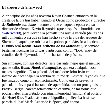
El arquero de Sherwood
A principios de los años noventa Kevin Costner, entonces en la
cresta de la ola tras haber ganado el Oscar como productor y director
de
Bailando con lobos
, recurre al que en aquella época era su
director de cámara, Kevin Reynolds (que después le hundiría con
Waterworld
), para llevar a la pantalla una nueva versión (de las dos
mil quinientas o así que se han hecho ya) de la vida del arquero de
Sherwood, aquel que robaba a los pobres para dárselo a los ricos…
El título será
Robin Hood, príncipe de los ladrones
, y se tomaba
bastantes licencias históricas y artísticas, con un “look” muy de
estudios de Hollywood, un filme bastante de plástico.
Sin embargo, con sus defectos, será bastante mejor que el mellizo
que le salió,
Robin Hood, el magnífico
, que era cualquier cosa
menos magnífica. Esta película del mediocre John Irvin era un
intento de hacer caja a la sombra del filme de Kostner/Reynolds, que
fue lanzado como un acontecimiento. Como era de prever, la
película de Irvin pasó bastante desapercibida, con un protagonista,
Patrick Bergin, carente totalmente de carisma, de tal forma que
podría haber interpretado con igual intensidad (ninguna) al portero
del Hotel Ritz. Y además, con el bigotillo que llevaba hasta se
parecía al José María Aznar de la época, qué horror…