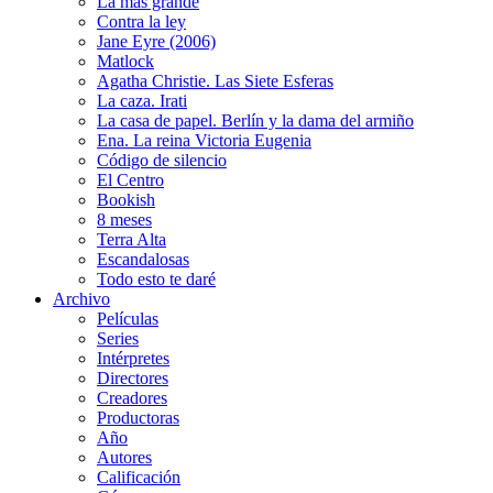
La más grande
Contra la ley
Jane Eyre (2006)
Matlock
Agatha Christie. Las Siete Esferas
La caza. Irati
La casa de papel. Berlín y la dama del armiño
Ena. La reina Victoria Eugenia
Código de silencio
El Centro
Bookish
8 meses
Terra Alta
Escandalosas
Todo esto te daré
Archivo
Películas
Series
Intérpretes
Directores
Creadores
Productoras
Año
Autores
Calificación