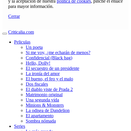
y la aceptación de nuestra
política de cookies
, pinche el enlace
para mayor información.
Cerrar
Criticalia.com
Peliculas
Un poeta
Si me voy, ¿me echarán de menos?
Confidencial (Black bag)
Hello, Dolly!
El secuestro de un presidente
La ironía del amor
El bueno, el feo y el malo
Dos fiscales
El diablo viste de Prada 2
Matrimonio original
Una segunda vida
Minions & Monsters
La odisea de Dandelion
El apartamento
Sombra nómada
Series