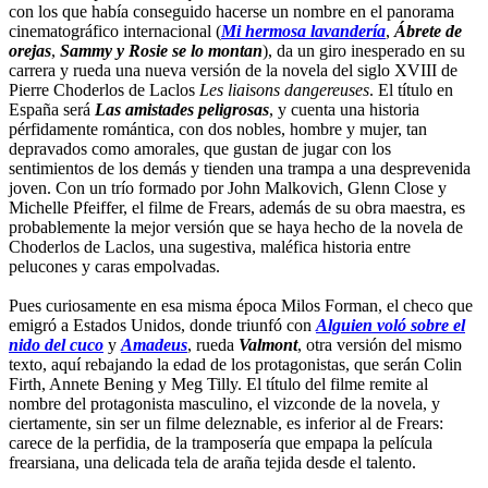
con los que había conseguido hacerse un nombre en el panorama
cinematográfico internacional (
Mi hermosa lavandería
,
Ábrete de
orejas
,
Sammy y Rosie se lo montan
), da un giro inesperado en su
carrera y rueda una nueva versión de la novela del siglo XVIII de
Pierre Choderlos de Laclos
Les liaisons dangereuses
. El título en
España será
Las amistades peligrosas
, y cuenta una historia
pérfidamente romántica, con dos nobles, hombre y mujer, tan
depravados como amorales, que gustan de jugar con los
sentimientos de los demás y tienden una trampa a una desprevenida
joven. Con un trío formado por John Malkovich, Glenn Close y
Michelle Pfeiffer, el filme de Frears, además de su obra maestra, es
probablemente la mejor versión que se haya hecho de la novela de
Choderlos de Laclos, una sugestiva, maléfica historia entre
pelucones y caras empolvadas.
Pues curiosamente en esa misma época Milos Forman, el checo que
emigró a Estados Unidos, donde triunfó con
Alguien voló sobre el
nido del cuco
y
Amadeus
, rueda
Valmont
, otra versión del mismo
texto, aquí rebajando la edad de los protagonistas, que serán Colin
Firth, Annete Bening y Meg Tilly. El título del filme remite al
nombre del protagonista masculino, el vizconde de la novela, y
ciertamente, sin ser un filme deleznable, es inferior al de Frears:
carece de la perfidia, de la tramposería que empapa la película
frearsiana, una delicada tela de araña tejida desde el talento.