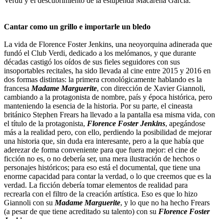
Verdú y el descubrimiento de la estupenda Macarena García.
Cantar como un grillo e importarle un bledo
La vida de Florence Foster Jenkins, una neoyorquina adinerada que
fundó el Club Verdi, dedicado a los melómanos, y que durante
décadas castigó los oídos de sus fieles seguidores con sus
insoportables recitales, ha sido llevada al cine entre 2015 y 2016 en
dos formas distintas: la primera cronológicamente hablando es la
francesa
Madame Marguerite
, con dirección de Xavier Giannoli,
cambiando a la protagonista de nombre, país y época histórica, pero
manteniendo la esencia de la historia. Por su parte, el cineasta
británico Stephen Frears ha llevado a la pantalla esa misma vida, con
el título de la protagonista,
Florence Foster Jenkins
, apegándose
más a la realidad pero, con ello, perdiendo la posibilidad de mejorar
una historia que, sin duda era interesante, pero a la que había que
aderezar de forma conveniente para que fuera mejor: el cine de
ficción no es, o no debería ser, una mera ilustración de hechos o
personajes históricos; para eso está el documental, que tiene una
enorme capacidad para contar la verdad, o lo que creemos que es la
verdad. La ficción debería tomar elementos de realidad para
recrearla con el filtro de la creación artística. Eso es que lo hizo
Giannoli con su
Madame Marguerite
, y lo que no ha hecho Frears
(a pesar de que tiene acreditado su talento) con su
Florence Foster