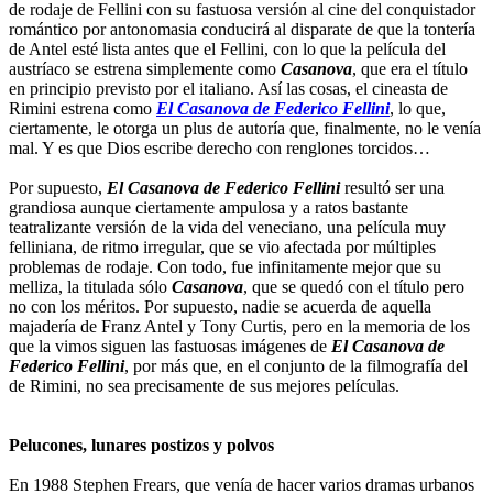
de rodaje de Fellini con su fastuosa versión al cine del conquistador
romántico por antonomasia conducirá al disparate de que la tontería
de Antel esté lista antes que el Fellini, con lo que la película del
austríaco se estrena simplemente como
Casanova
, que era el título
en principio previsto por el italiano. Así las cosas, el cineasta de
Rimini estrena como
El Casanova de Federico Fellini
, lo que,
ciertamente, le otorga un plus de autoría que, finalmente, no le venía
mal. Y es que Dios escribe derecho con renglones torcidos…
Por supuesto,
El Casanova de Federico Fellini
resultó ser una
grandiosa aunque ciertamente ampulosa y a ratos bastante
teatralizante versión de la vida del veneciano, una película muy
felliniana, de ritmo irregular, que se vio afectada por múltiples
problemas de rodaje. Con todo, fue infinitamente mejor que su
melliza, la titulada sólo
Casanova
, que se quedó con el título pero
no con los méritos. Por supuesto, nadie se acuerda de aquella
majadería de Franz Antel y Tony Curtis, pero en la memoria de los
que la vimos siguen las fastuosas imágenes de
El Casanova de
Federico Fellini
, por más que, en el conjunto de la filmografía del
de Rimini, no sea precisamente de sus mejores películas.
Pelucones, lunares postizos y polvos
En 1988 Stephen Frears, que venía de hacer varios dramas urbanos