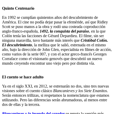
Quinto Centenario
En 1992 se cumplían quinientos años del descubrimiento de
América. El cine no podía dejar pasar la efeméride, así que Ridley
Scott se puso manos a la obra y rodó una costeada coproducción
anglo-franco-española,
1492, la conquista del paraíso
, en la que
Colón tenía las facciones de Gérard Depardieu. El filme, sin ser
ninguna maravilla, tuvo bastante más interés que
Cristóbal Colón.
El descubrimiento
, la melliza que le salió, estrenada en el mismo
año, bajo la dirección de John Glen, especialista en filmes de acción,
como varios de la serie 007, y con el actor greco-francés Georges
Corraface como el visionario genovés que descubrió un nuevo
mundo creyendo encontrar uno viejo pero por distinta vía.
El cuento se hace adulto
Ya en el siglo XXI, en 2012, se estrenarán no dos, sino tres nuevas
visiones sobre el cuento clásico
Blancanieves y los Siete Enanitos
.
Serán entonces trillizas, si respetamos la nomenclatura que estamos
utilizando. Pero las diferencias serán abrumadoras, al menos entre
dos de ellas y la tercera.
Blancanieves y la leyenda del cazador
se reputa la versión más