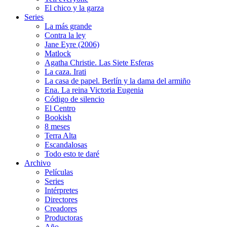
El chico y la garza
Series
La más grande
Contra la ley
Jane Eyre (2006)
Matlock
Agatha Christie. Las Siete Esferas
La caza. Irati
La casa de papel. Berlín y la dama del armiño
Ena. La reina Victoria Eugenia
Código de silencio
El Centro
Bookish
8 meses
Terra Alta
Escandalosas
Todo esto te daré
Archivo
Películas
Series
Intérpretes
Directores
Creadores
Productoras
Año