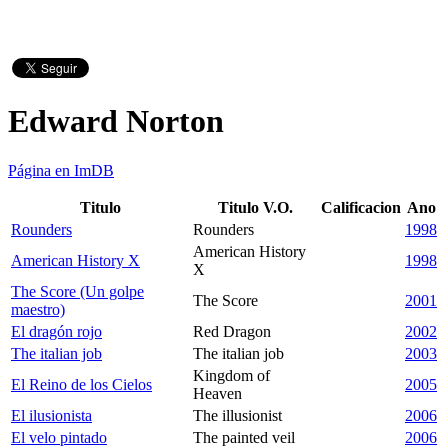
Edward Norton
Página en ImDB
Titulo
Titulo V.O.
Calificacion
Ano
Rounders
Rounders
1998
American History
American History X
1998
X
The Score (Un golpe
The Score
2001
maestro)
El dragón rojo
Red Dragon
2002
The italian job
The italian job
2003
Kingdom of
El Reino de los Cielos
2005
Heaven
El ilusionista
The illusionist
2006
El velo pintado
The painted veil
2006