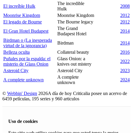
The incredible
El increíble Hulk
2008
Hulk
Moonrise Kingdom
Moonrise Kingdom
2012
El legado de Bourne
The Bourne legacy
2012
The Grand
El Gran Hotel Budapest
2014
Budapest Hotel
Birdman o (La inesperada
Birdman
2014
virtud de la ignorancia)
Belleza oculta
Collateral beauty
2016
Puñales por la espalda: el
Glass Onion: a
2022
misterio de Glass Onion
knives out mistery
Asteroid City
Asteroid City
2023
A complete
A complete unknown
2024
unknown
©
Webbin' Design
2026
A día de hoy Criticalia posee un acervo de
6459 películas, 195 series y 960 articulos
Uso de cookies
Este sitio web utiliza cookies para que usted tenga la mejor