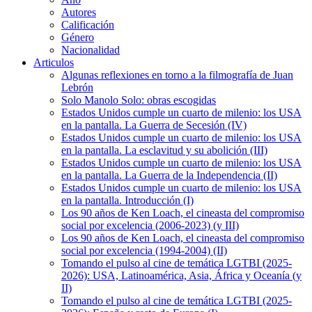
Autores
Calificación
Género
Nacionalidad
Articulos
Algunas reflexiones en torno a la filmografía de Juan
Lebrón
Solo Manolo Solo: obras escogidas
Estados Unidos cumple un cuarto de milenio: los USA
en la pantalla. La Guerra de Secesión (IV)
Estados Unidos cumple un cuarto de milenio: los USA
en la pantalla. La esclavitud y su abolición (III)
Estados Unidos cumple un cuarto de milenio: los USA
en la pantalla. La Guerra de la Independencia (II)
Estados Unidos cumple un cuarto de milenio: los USA
en la pantalla. Introducción (I)
Los 90 años de Ken Loach, el cineasta del compromiso
social por excelencia (2006-2023) (y III)
Los 90 años de Ken Loach, el cineasta del compromiso
social por excelencia (1994-2004) (II)
Tomando el pulso al cine de temática LGTBI (2025-
2026): USA, Latinoamérica, Asia, África y Oceanía (y
II)
Tomando el pulso al cine de temática LGTBI (2025-