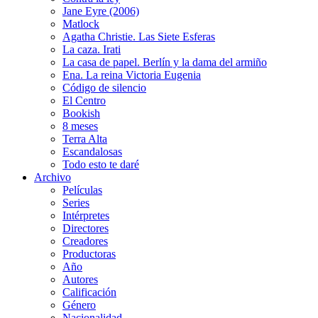
Jane Eyre (2006)
Matlock
Agatha Christie. Las Siete Esferas
La caza. Irati
La casa de papel. Berlín y la dama del armiño
Ena. La reina Victoria Eugenia
Código de silencio
El Centro
Bookish
8 meses
Terra Alta
Escandalosas
Todo esto te daré
Archivo
Películas
Series
Intérpretes
Directores
Creadores
Productoras
Año
Autores
Calificación
Género
Nacionalidad