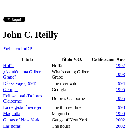
John C. Reilly
Página en ImDB
Titulo
Titulo V.O.
Calificacion
Ano
Hoffa
Hoffa
1992
¿A quién ama Gilbert
What's eating Gilbert
1993
Grape?
Grape
Río salvaje (1994)
The river wild
1994
Georgia
Georgia
1995
Eclipse total (Dolores
Dolores Claiborne
1995
Claiborne)
La delgada línea roja
The thin red line
1998
Magnolia
Magnolia
1999
Gangs of New York
Gangs of New York
2002
Las horas
The hours
2002