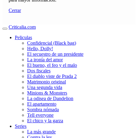
Cerrar
Criticalia.com
Peliculas
Confidencial (Black bag)
Hello, Dolly!
El secuestro de un presidente
La ironía del amor
El bueno, el feo y el malo
Dos fiscales
El diablo viste de Prada 2
Matrimonio original
Una segunda vida
Minions & Monsters
La odisea de Dandelion
El apartamento
Sombra nómada
Tell everyone
El chico y la garza
Series
La más grande
Contra la ley