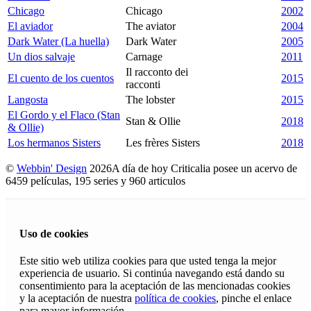
Chicago
Chicago
2002
El aviador
The aviator
2004
Dark Water (La huella)
Dark Water
2005
Un dios salvaje
Carnage
2011
Il racconto dei
El cuento de los cuentos
2015
racconti
Langosta
The lobster
2015
El Gordo y el Flaco (Stan
Stan & Ollie
2018
& Ollie)
Los hermanos Sisters
Les frères Sisters
2018
©
Webbin' Design
2026
A día de hoy Criticalia posee un acervo de
6459 películas, 195 series y 960 articulos
Uso de cookies
Este sitio web utiliza cookies para que usted tenga la mejor
experiencia de usuario. Si continúa navegando está dando su
consentimiento para la aceptación de las mencionadas cookies
y la aceptación de nuestra
política de cookies
, pinche el enlace
para mayor información.