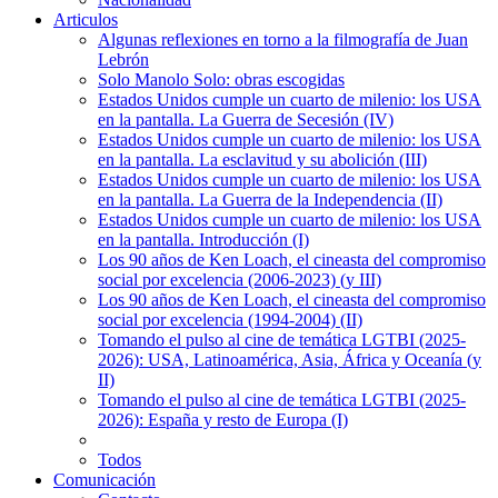
Articulos
Algunas reflexiones en torno a la filmografía de Juan
Lebrón
Solo Manolo Solo: obras escogidas
Estados Unidos cumple un cuarto de milenio: los USA
en la pantalla. La Guerra de Secesión (IV)
Estados Unidos cumple un cuarto de milenio: los USA
en la pantalla. La esclavitud y su abolición (III)
Estados Unidos cumple un cuarto de milenio: los USA
en la pantalla. La Guerra de la Independencia (II)
Estados Unidos cumple un cuarto de milenio: los USA
en la pantalla. Introducción (I)
Los 90 años de Ken Loach, el cineasta del compromiso
social por excelencia (2006-2023) (y III)
Los 90 años de Ken Loach, el cineasta del compromiso
social por excelencia (1994-2004) (II)
Tomando el pulso al cine de temática LGTBI (2025-
2026): USA, Latinoamérica, Asia, África y Oceanía (y
II)
Tomando el pulso al cine de temática LGTBI (2025-
2026): España y resto de Europa (I)
Todos
Comunicación