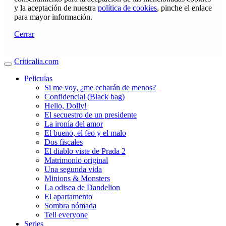
y la aceptación de nuestra
política de cookies
, pinche el enlace
para mayor información.
Cerrar
Criticalia.com
Peliculas
Si me voy, ¿me echarán de menos?
Confidencial (Black bag)
Hello, Dolly!
El secuestro de un presidente
La ironía del amor
El bueno, el feo y el malo
Dos fiscales
El diablo viste de Prada 2
Matrimonio original
Una segunda vida
Minions & Monsters
La odisea de Dandelion
El apartamento
Sombra nómada
Tell everyone
Series