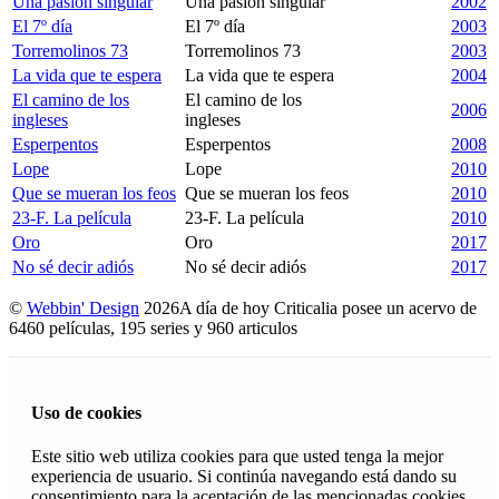
Una pasión singular
Una pasión singular
2002
El 7º día
El 7º día
2003
Torremolinos 73
Torremolinos 73
2003
La vida que te espera
La vida que te espera
2004
El camino de los
El camino de los
2006
ingleses
ingleses
Esperpentos
Esperpentos
2008
Lope
Lope
2010
Que se mueran los feos
Que se mueran los feos
2010
23-F. La película
23-F. La película
2010
Oro
Oro
2017
No sé decir adiós
No sé decir adiós
2017
©
Webbin' Design
2026
A día de hoy Criticalia posee un acervo de
6460 películas, 195 series y 960 articulos
Uso de cookies
Este sitio web utiliza cookies para que usted tenga la mejor
experiencia de usuario. Si continúa navegando está dando su
consentimiento para la aceptación de las mencionadas cookies