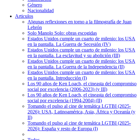
Género
Nacionalidad
Articulos
Algunas reflexiones en torno a la filmografía de Juan
Lebrón
Solo Manolo Solo: obras escogidas
Estados Unidos cumple un cuarto de milenio: los USA
en la pantalla. La Guerra de Secesión (IV)
Estados Unidos cumple un cuarto de milenio: los USA
en la pantalla. La esclavitud y su abolición (III)
Estados Unidos cumple un cuarto de milenio: los USA
en la pantalla. La Guerra de la Independencia (II)
Estados Unidos cumple un cuarto de milenio: los USA
en la pantalla. Introducción (I)
Los 90 años de Ken Loach, el cineasta del compromiso
social por excelencia (2006-2023) (y III)
Los 90 años de Ken Loach, el cineasta del compromiso
social por excelencia (1994-2004) (II)
Tomando el pulso al cine de temática LGTBI (2025-
2026): USA, Latinoamérica, Asia, África y Oceanía (y
II)
Tomando el pulso al cine de temática LGTBI (2025-
2026): España y resto de Europa (I)
Todos