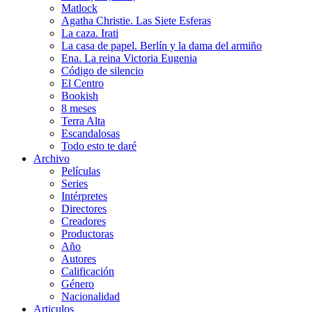
Matlock
Agatha Christie. Las Siete Esferas
La caza. Irati
La casa de papel. Berlín y la dama del armiño
Ena. La reina Victoria Eugenia
Código de silencio
El Centro
Bookish
8 meses
Terra Alta
Escandalosas
Todo esto te daré
Archivo
Películas
Series
Intérpretes
Directores
Creadores
Productoras
Año
Autores
Calificación
Género
Nacionalidad
Articulos