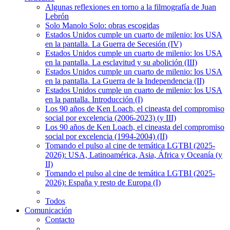
Algunas reflexiones en torno a la filmografía de Juan
Lebrón
Solo Manolo Solo: obras escogidas
Estados Unidos cumple un cuarto de milenio: los USA
en la pantalla. La Guerra de Secesión (IV)
Estados Unidos cumple un cuarto de milenio: los USA
en la pantalla. La esclavitud y su abolición (III)
Estados Unidos cumple un cuarto de milenio: los USA
en la pantalla. La Guerra de la Independencia (II)
Estados Unidos cumple un cuarto de milenio: los USA
en la pantalla. Introducción (I)
Los 90 años de Ken Loach, el cineasta del compromiso
social por excelencia (2006-2023) (y III)
Los 90 años de Ken Loach, el cineasta del compromiso
social por excelencia (1994-2004) (II)
Tomando el pulso al cine de temática LGTBI (2025-
2026): USA, Latinoamérica, Asia, África y Oceanía (y
II)
Tomando el pulso al cine de temática LGTBI (2025-
2026): España y resto de Europa (I)
Todos
Comunicación
Contacto