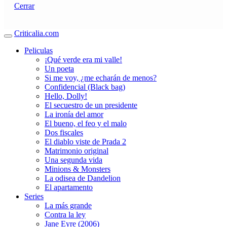
Cerrar
Criticalia.com
Peliculas
¡Qué verde era mi valle!
Un poeta
Si me voy, ¿me echarán de menos?
Confidencial (Black bag)
Hello, Dolly!
El secuestro de un presidente
La ironía del amor
El bueno, el feo y el malo
Dos fiscales
El diablo viste de Prada 2
Matrimonio original
Una segunda vida
Minions & Monsters
La odisea de Dandelion
El apartamento
Series
La más grande
Contra la ley
Jane Eyre (2006)