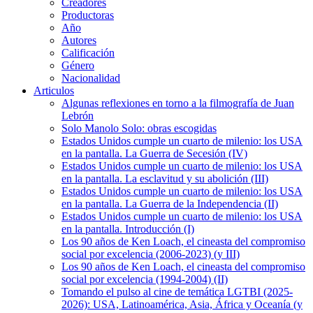
Creadores
Productoras
Año
Autores
Calificación
Género
Nacionalidad
Articulos
Algunas reflexiones en torno a la filmografía de Juan
Lebrón
Solo Manolo Solo: obras escogidas
Estados Unidos cumple un cuarto de milenio: los USA
en la pantalla. La Guerra de Secesión (IV)
Estados Unidos cumple un cuarto de milenio: los USA
en la pantalla. La esclavitud y su abolición (III)
Estados Unidos cumple un cuarto de milenio: los USA
en la pantalla. La Guerra de la Independencia (II)
Estados Unidos cumple un cuarto de milenio: los USA
en la pantalla. Introducción (I)
Los 90 años de Ken Loach, el cineasta del compromiso
social por excelencia (2006-2023) (y III)
Los 90 años de Ken Loach, el cineasta del compromiso
social por excelencia (1994-2004) (II)
Tomando el pulso al cine de temática LGTBI (2025-
2026): USA, Latinoamérica, Asia, África y Oceanía (y