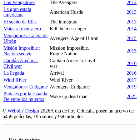
Los Vengadores
The Avengers
2012
La gran estafa
American Hustle
2013
americana
El sueño de Ellis
The inmigrant
2013
Matar al mensajero
Kill the messenger
2014
Vengadores: La era de
Avengers: Age of Ultron
2015
Ultrón
Misión Imposible :
Mission Impossible.
2015
Nación secreta
Rogue Nation
Capitán América:
Captain America: Civil
2016
Civil war
war
La llegada
Arrival
2016
Wind River
Wind River
2017
Vengadores: Endgame
Avengers: Endgame
2019
Puñales por la espalda:
Wake up dead man
2025
De entre los muertos
©
Webbin' Design
2026
A día de hoy Criticalia posee un acervo de
6459 películas, 195 series y 960 articulos