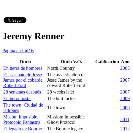
Jeremy Renner
Página en ImDB
Titulo
Titulo V.O.
Calificacion
Ano
En tierra de hombres
North Country
2005
El asesinato de Jesse
The assassination of
James por el cobarde
Jesse James by the
2007
Robert Ford
coward Robert Ford
28 semanas después
28 weeks later
2007
En tierra hostil
The hurt locker
2009
The town. Ciudad de
The town
2009
ladrones
Misión: Imposible.
Mission: Impossible.
2011
Protocolo Fantasma
Ghost Protocol
El legado de Bourne
The Bourne legacy
2012