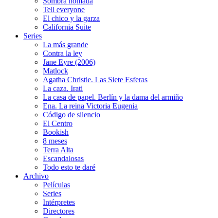
Sombra nómada
Tell everyone
El chico y la garza
California Suite
Series
La más grande
Contra la ley
Jane Eyre (2006)
Matlock
Agatha Christie. Las Siete Esferas
La caza. Irati
La casa de papel. Berlín y la dama del armiño
Ena. La reina Victoria Eugenia
Código de silencio
El Centro
Bookish
8 meses
Terra Alta
Escandalosas
Todo esto te daré
Archivo
Películas
Series
Intérpretes
Directores