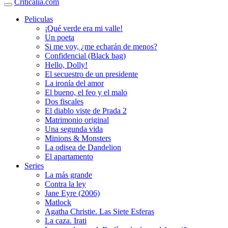
Criticalia.com
Peliculas
¡Qué verde era mi valle!
Un poeta
Si me voy, ¿me echarán de menos?
Confidencial (Black bag)
Hello, Dolly!
El secuestro de un presidente
La ironía del amor
El bueno, el feo y el malo
Dos fiscales
El diablo viste de Prada 2
Matrimonio original
Una segunda vida
Minions & Monsters
La odisea de Dandelion
El apartamento
Series
La más grande
Contra la ley
Jane Eyre (2006)
Matlock
Agatha Christie. Las Siete Esferas
La caza. Irati