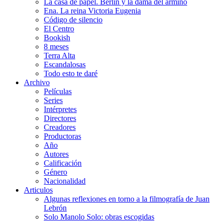
La casa de papel. Berlín y la dama del armiño
Ena. La reina Victoria Eugenia
Código de silencio
El Centro
Bookish
8 meses
Terra Alta
Escandalosas
Todo esto te daré
Archivo
Películas
Series
Intérpretes
Directores
Creadores
Productoras
Año
Autores
Calificación
Género
Nacionalidad
Articulos
Algunas reflexiones en torno a la filmografía de Juan
Lebrón
Solo Manolo Solo: obras escogidas