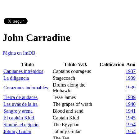
John Carradine
Página en ImDB
Titulo
Titulo V.O.
Calificacion
Ano
Capitanes intrépidos
Captains courageus
1937
La diligencia
Stagecoach
1939
Drums along the
Corazones indomables
1939
Mohawk
Tierra de audaces
Jesse James
1939
Las uvas de la ira
The grapes of wrath
1940
Sangre y arena
Blood and sand
1941
El capitán Kidd
Captain Kidd
1945
Sinuhé, el egipcio
The Egyptian
1954
Johnny Guitar
Johnny Guitar
1954
The Ten