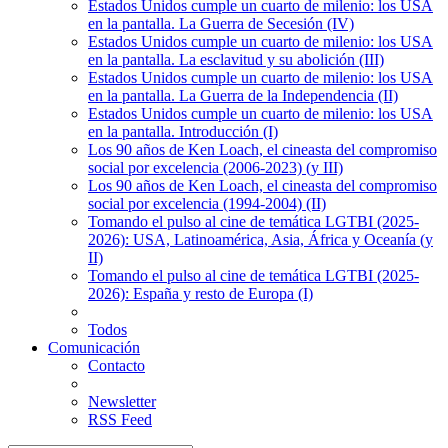
Estados Unidos cumple un cuarto de milenio: los USA
en la pantalla. La Guerra de Secesión (IV)
Estados Unidos cumple un cuarto de milenio: los USA
en la pantalla. La esclavitud y su abolición (III)
Estados Unidos cumple un cuarto de milenio: los USA
en la pantalla. La Guerra de la Independencia (II)
Estados Unidos cumple un cuarto de milenio: los USA
en la pantalla. Introducción (I)
Los 90 años de Ken Loach, el cineasta del compromiso
social por excelencia (2006-2023) (y III)
Los 90 años de Ken Loach, el cineasta del compromiso
social por excelencia (1994-2004) (II)
Tomando el pulso al cine de temática LGTBI (2025-
2026): USA, Latinoamérica, Asia, África y Oceanía (y
II)
Tomando el pulso al cine de temática LGTBI (2025-
2026): España y resto de Europa (I)
Todos
Comunicación
Contacto
Newsletter
RSS Feed