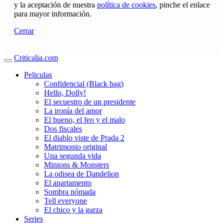
y la aceptación de nuestra
política de cookies
, pinche el enlace
para mayor información.
Cerrar
Criticalia.com
Peliculas
Confidencial (Black bag)
Hello, Dolly!
El secuestro de un presidente
La ironía del amor
El bueno, el feo y el malo
Dos fiscales
El diablo viste de Prada 2
Matrimonio original
Una segunda vida
Minions & Monsters
La odisea de Dandelion
El apartamento
Sombra nómada
Tell everyone
El chico y la garza
Series