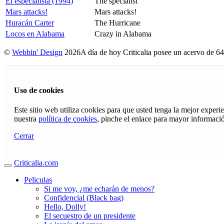
El especialista (1994)
The specialist
Mars attacks!
Mars attacks!
Huracán Carter
The Hurricane
Locos en Alabama
Crazy in Alabama
©
Webbin' Design
2026
A día de hoy Criticalia posee un acervo de 64
Uso de cookies
Este sitio web utiliza cookies para que usted tenga la mejor exper
nuestra
política de cookies
, pinche el enlace para mayor informaci
Cerrar
Criticalia.com
Peliculas
Si me voy, ¿me echarán de menos?
Confidencial (Black bag)
Hello, Dolly!
El secuestro de un presidente