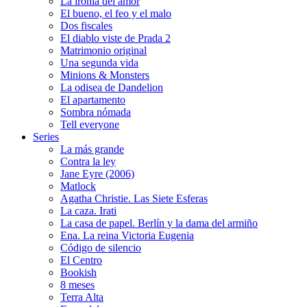
La ironía del amor
El bueno, el feo y el malo
Dos fiscales
El diablo viste de Prada 2
Matrimonio original
Una segunda vida
Minions & Monsters
La odisea de Dandelion
El apartamento
Sombra nómada
Tell everyone
Series
La más grande
Contra la ley
Jane Eyre (2006)
Matlock
Agatha Christie. Las Siete Esferas
La caza. Irati
La casa de papel. Berlín y la dama del armiño
Ena. La reina Victoria Eugenia
Código de silencio
El Centro
Bookish
8 meses
Terra Alta