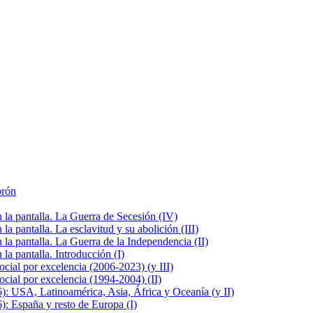
brón
la pantalla. La Guerra de Secesión (IV)
 pantalla. La esclavitud y su abolición (III)
la pantalla. La Guerra de la Independencia (II)
a pantalla. Introducción (I)
cial por excelencia (2006-2023) (y III)
cial por excelencia (1994-2004) (II)
: USA, Latinoamérica, Asia, África y Oceanía (y II)
: España y resto de Europa (I)