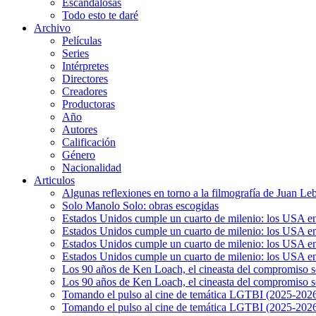
Escandalosas
Todo esto te daré
Archivo
Películas
Series
Intérpretes
Directores
Creadores
Productoras
Año
Autores
Calificación
Género
Nacionalidad
Articulos
Algunas reflexiones en torno a la filmografía de Juan Le
Solo Manolo Solo: obras escogidas
Estados Unidos cumple un cuarto de milenio: los USA en 
Estados Unidos cumple un cuarto de milenio: los USA en la
Estados Unidos cumple un cuarto de milenio: los USA en 
Estados Unidos cumple un cuarto de milenio: los USA en l
Los 90 años de Ken Loach, el cineasta del compromiso so
Los 90 años de Ken Loach, el cineasta del compromiso so
Tomando el pulso al cine de temática LGTBI (2025-2026)
Tomando el pulso al cine de temática LGTBI (2025-2026)