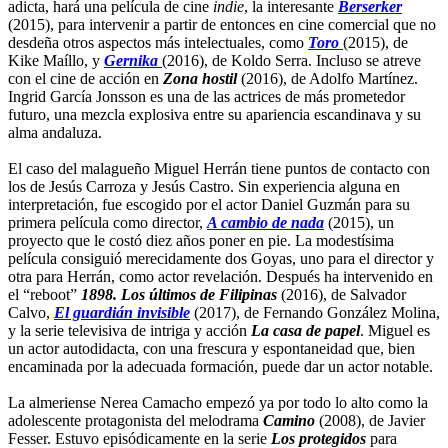
adicta, hará una película de cine
indie
, la interesante
Berserker
(2015), para intervenir a partir de entonces en cine comercial que no
desdeña otros aspectos más intelectuales, como
Toro
(2015), de
Kike Maíllo, y
Gernika
(2016), de Koldo Serra. Incluso se atreve
con el cine de acción en
Zona hostil
(2016), de Adolfo Martínez.
Ingrid García Jonsson es una de las actrices de más prometedor
futuro, una mezcla explosiva entre su apariencia escandinava y su
alma andaluza.
El caso del malagueño Miguel Herrán tiene puntos de contacto con
los de Jesús Carroza y Jesús Castro. Sin experiencia alguna en
interpretación, fue escogido por el actor Daniel Guzmán para su
primera película como director,
A cambio de nada
(2015), un
proyecto que le costó diez años poner en pie. La modestísima
película consiguió merecidamente dos Goyas, uno para el director y
otra para Herrán, como actor revelación. Después ha intervenido en
el “reboot”
1898. Los últimos de Filipinas
(2016), de Salvador
Calvo,
El guardián invisible
(2017), de Fernando González Molina,
y la serie televisiva de intriga y acción
La casa de papel
. Miguel es
un actor autodidacta, con una frescura y espontaneidad que, bien
encaminada por la adecuada formación, puede dar un actor notable.
La almeriense Nerea Camacho empezó ya por todo lo alto como la
adolescente protagonista del melodrama
Camino
(2008), de Javier
Fesser. Estuvo episódicamente en la serie
Los protegidos
para