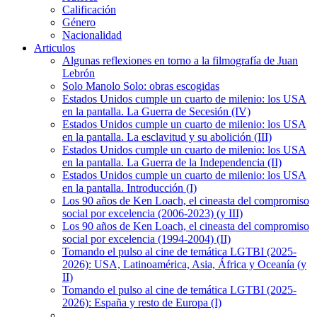
Calificación
Género
Nacionalidad
Articulos
Algunas reflexiones en torno a la filmografía de Juan
Lebrón
Solo Manolo Solo: obras escogidas
Estados Unidos cumple un cuarto de milenio: los USA
en la pantalla. La Guerra de Secesión (IV)
Estados Unidos cumple un cuarto de milenio: los USA
en la pantalla. La esclavitud y su abolición (III)
Estados Unidos cumple un cuarto de milenio: los USA
en la pantalla. La Guerra de la Independencia (II)
Estados Unidos cumple un cuarto de milenio: los USA
en la pantalla. Introducción (I)
Los 90 años de Ken Loach, el cineasta del compromiso
social por excelencia (2006-2023) (y III)
Los 90 años de Ken Loach, el cineasta del compromiso
social por excelencia (1994-2004) (II)
Tomando el pulso al cine de temática LGTBI (2025-
2026): USA, Latinoamérica, Asia, África y Oceanía (y
II)
Tomando el pulso al cine de temática LGTBI (2025-
2026): España y resto de Europa (I)