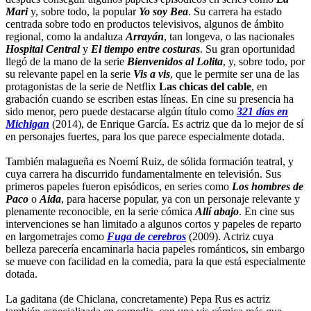
Mari
y, sobre todo, la popular
Yo soy Bea
. Su carrera ha estado
centrada sobre todo en productos televisivos, algunos de ámbito
regional, como la andaluza
Arrayán
, tan longeva, o las nacionales
Hospital Central
y
El tiempo entre costuras
. Su gran oportunidad
llegó de la mano de la serie
Bienvenidos al Lolita
, y, sobre todo, por
su relevante papel en la serie
Vis a vis
, que le permite ser una de las
protagonistas de la serie de Netflix
Las chicas del cable
, en
grabación cuando se escriben estas líneas. En cine su presencia ha
sido menor, pero puede destacarse algún título como
321 días en
Michigan
(2014), de Enrique García. Es actriz que da lo mejor de sí
en personajes fuertes, para los que parece especialmente dotada.
También malagueña es Noemí Ruiz, de sólida formación teatral, y
cuya carrera ha discurrido fundamentalmente en televisión. Sus
primeros papeles fueron episódicos, en series como
Los hombres de
Paco
o
Aida
, para hacerse popular, ya con un personaje relevante y
plenamente reconocible, en la serie cómica
Allí abajo
. En cine sus
intervenciones se han limitado a algunos cortos y papeles de reparto
en largometrajes como
Fuga de cerebros
(2009). Actriz cuya
belleza parecería encaminarla hacia papeles románticos, sin embargo
se mueve con facilidad en la comedia, para la que está especialmente
dotada.
La gaditana (de Chiclana, concretamente) Pepa Rus es actriz