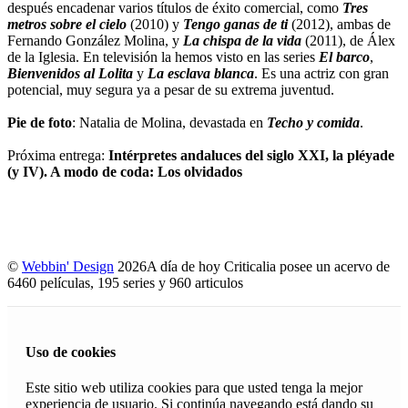
después encadenar varios títulos de éxito comercial, como
Tres
metros sobre el cielo
(2010) y
Tengo ganas de ti
(2012), ambas de
Fernando González Molina, y
La chispa de la vida
(2011), de Álex
de la Iglesia. En televisión la hemos visto en las series
El barco
,
Bienvenidos al Lolita
y
La esclava blanca
. Es una actriz con gran
potencial, muy segura ya a pesar de su extrema juventud.
Pie de foto
: Natalia de Molina, devastada en
Techo y comida
.
Próxima entrega:
Intérpretes andaluces del siglo XXI, la pléyade
(y IV). A modo de coda: Los olvidados
©
Webbin' Design
2026
A día de hoy Criticalia posee un acervo de
6460 películas, 195 series y 960 articulos
Uso de cookies
Este sitio web utiliza cookies para que usted tenga la mejor
experiencia de usuario. Si continúa navegando está dando su