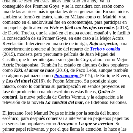
(cuando se escriben estas líneas tiene solo 26 años), ya ha
conseguido dos Premios Goya, y se la considera con razón como
una de las actrices más importantes de su generación. En sus inicios
también se formó en teatro, tanto en Málaga como en Madrid, y su
comienzo en el audiovisual fue en cortometrajes, para participar en
un papel significativo en
Vivir es fácil con los ojos cerrados
(2013),
de David Trueba, que la situó en el mapa actoral español y le facilitó
la consecución de su Primer Goya, en este caso a la Mejor Actriz
Revelación. Interviene en una serie de intriga,
Bajo sospecha
, para
posteriormente ponerse al frente del reparto de
Techo y comida
(2015), modesta pero percutante película de Juan Miguel del
Castillo, que le permite ganar su segundo Goya, ahora como Mejor
Actriz Protagonista. También ha estado en algunos éxitos populares
como
Kiki, el amor se hace
(2016), de Paco León, aunque también
en algunos patinazos como
Pozoamargo
(2015), de Enrique Rivero,
y
Los del túnel
(2016), de Pepón Montero. Su prestigio sigue
intacto, como lo confirma su participación en sendos proyectos en
fase de producción cuando escribimos estas líneas,
Quién te
cantará
, la nueva película de Carlos Vermut, y la adaptación a la
televisión de la novela
La catedral del mar
, de Ildefonso Falcones.
El jerezano José Manuel Poga se inicia por la senda del humor
escénico, para después comenzar a intervenir en pequeños papelitos
en series tan populares como
Arrayán
o
La que se avecina
. Su
primer papel relevante, y por el que llama la atención, lo hace a las