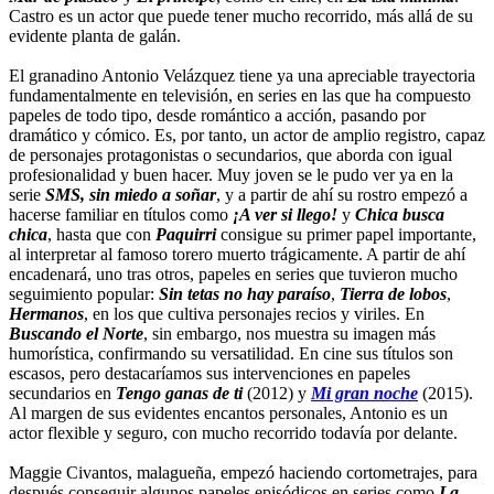
Castro es un actor que puede tener mucho recorrido, más allá de su
evidente planta de galán.
El granadino Antonio Velázquez tiene ya una apreciable trayectoria
fundamentalmente en televisión, en series en las que ha compuesto
papeles de todo tipo, desde romántico a acción, pasando por
dramático y cómico. Es, por tanto, un actor de amplio registro, capaz
de personajes protagonistas o secundarios, que aborda con igual
profesionalidad y buen hacer. Muy joven se le pudo ver ya en la
serie
SMS, sin miedo a soñar
, y a partir de ahí su rostro empezó a
hacerse familiar en títulos como
¡A ver si llego!
y
Chica busca
chica
, hasta que con
Paquirri
consigue su primer papel importante,
al interpretar al famoso torero muerto trágicamente. A partir de ahí
encadenará, uno tras otros, papeles en series que tuvieron mucho
seguimiento popular:
Sin tetas no hay paraíso
,
Tierra de lobos
,
Hermanos
, en los que cultiva personajes recios y viriles. En
Buscando el Norte
, sin embargo, nos muestra su imagen más
humorística, confirmando su versatilidad. En cine sus títulos son
escasos, pero destacaríamos sus intervenciones en papeles
secundarios en
Tengo ganas de ti
(2012) y
Mi gran noche
(2015).
Al margen de sus evidentes encantos personales, Antonio es un
actor flexible y seguro, con mucho recorrido todavía por delante.
Maggie Civantos, malagueña, empezó haciendo cortometrajes, para
después conseguir algunos papeles episódicos en series como
La