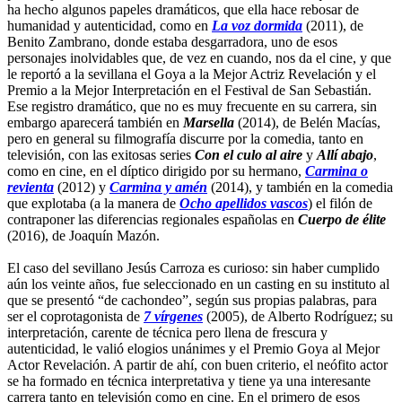
ha hecho algunos papeles dramáticos, que ella hace rebosar de
humanidad y autenticidad, como en
La voz dormida
(2011), de
Benito Zambrano, donde estaba desgarradora, uno de esos
personajes inolvidables que, de vez en cuando, nos da el cine, y que
le reportó a la sevillana el Goya a la Mejor Actriz Revelación y el
Premio a la Mejor Interpretación en el Festival de San Sebastián.
Ese registro dramático, que no es muy frecuente en su carrera, sin
embargo aparecerá también en
Marsella
(2014), de Belén Macías,
pero en general su filmografía discurre por la comedia, tanto en
televisión, con las exitosas series
Con el culo al aire
y
Allí abajo
,
como en cine, en el díptico dirigido por su hermano,
Carmina o
revienta
(2012) y
Carmina y amén
(2014), y también en la comedia
que explotaba (a la manera de
Ocho apellidos vascos
) el filón de
contraponer las diferencias regionales españolas en
Cuerpo de élite
(2016), de Joaquín Mazón.
El caso del sevillano Jesús Carroza es curioso: sin haber cumplido
aún los veinte años, fue seleccionado en un casting en su instituto al
que se presentó “de cachondeo”, según sus propias palabras, para
ser el coprotagonista de
7 vírgenes
(2005), de Alberto Rodríguez; su
interpretación, carente de técnica pero llena de frescura y
autenticidad, le valió elogios unánimes y el Premio Goya al Mejor
Actor Revelación. A partir de ahí, con buen criterio, el neófito actor
se ha formado en técnica interpretativa y tiene ya una interesante
carrera tanto en televisión como en cine. En el primero de esos