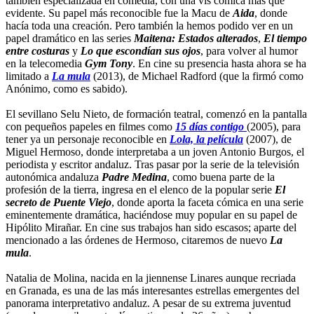
también especializada en comedia, con una vis cómica más que
evidente. Su papel más reconocible fue la Macu de
Aida
, donde
hacía toda una creación. Pero también la hemos podido ver en un
papel dramático en las series
Maitena: Estados alterados
,
El tiempo
entre costuras
y
Lo que escondían sus ojos
, para volver al humor
en la telecomedia
Gym Tony
. En cine su presencia hasta ahora se ha
limitado a
La mula
(2013), de Michael Radford (que la firmó como
Anónimo, como es sabido).
El sevillano Selu Nieto, de formación teatral, comenzó en la pantalla
con pequeños papeles en filmes como
15 días contigo
(2005), para
tener ya un personaje reconocible en
Lola, la película
(2007), de
Miguel Hermoso, donde interpretaba a un joven Antonio Burgos, el
periodista y escritor andaluz. Tras pasar por la serie de la televisión
autonómica andaluza
Padre Medina
, como buena parte de la
profesión de la tierra, ingresa en el elenco de la popular serie
El
secreto de Puente Viejo
, donde aporta la faceta cómica en una serie
eminentemente dramática, haciéndose muy popular en su papel de
Hipólito Mirañar. En cine sus trabajos han sido escasos; aparte del
mencionado a las órdenes de Hermoso, citaremos de nuevo
La
mula
.
Natalia de Molina, nacida en la jiennense Linares aunque recriada
en Granada, es una de las más interesantes estrellas emergentes del
panorama interpretativo andaluz. A pesar de su extrema juventud