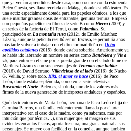
que ya venían aprendidos desde casa, como ocurre con la estupenda
Belén Cuesta, sevillana recriada en Málaga, donde estudió teatro. Es
una actriz especialmente dotada para los papeles cómicos, a los que
suele insuflar grandes dosis de entrañable, genuina ternura. Empezó
con pequeños papelitos en filmes de serie B como
Hierro
(2009) y
en series de la factoría de El Terrat, como
Palomitas
. Su
participación en
La montaña rusa
(2012), de Emilio Martínez
Lázaro, aunque la película resultó ser un fracaso, le permitiría años
más tarde volver a trabajar con el director madrileño en
Ocho
apellidos catalanes
(2015), donde estaba soberbia. Anteriormente ya
se había ido labrando un nombre en series como
Bandolera
y
Vis a
vis
, para entrar en el cine por la puerta grande con el citado filme de
Martínez Lázaro y con sus personajes de
Tenemos que hablar
(2016), de David Serrano,
Villaviciosa de al lado
(2016), de Nacho
G. Velilla, y, sobre todo,
Kiki, el amor se hace
(2016), de Paco
León, donde estaba espléndida, como en la serie televisiva
Buscando el Norte
. Belén es, sin duda, uno de los valores más
firmes de la nueva generación de intérpretes andaluces y españoles.
Qué decir entonces de María León, hermana de Paco León e hija de
Carmina Barrios, una familia evidentemente llamada por el arte
interpretativo (en el caso de la madre, como ya sabemos, más por
intuición que por técnica…), una mujer que, al margen de sus
evidentes encantos físicos, aporta frescura, una gracia natural a sus
personajes. Se mueve con facilidad en la comedia, aunque también