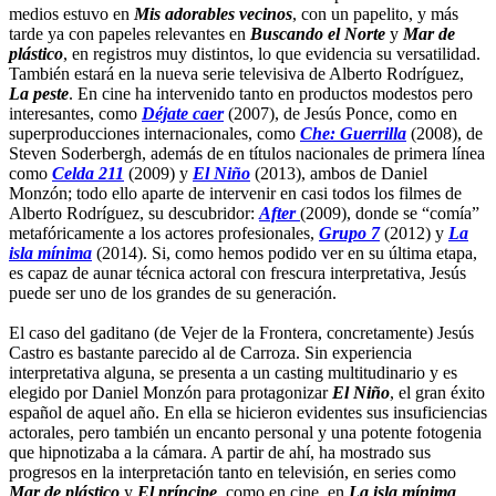
medios estuvo en
Mis adorables vecinos
, con un papelito, y más
tarde ya con papeles relevantes en
Buscando el Norte
y
Mar de
plástico
, en registros muy distintos, lo que evidencia su versatilidad.
También estará en la nueva serie televisiva de Alberto Rodríguez,
La peste
. En cine ha intervenido tanto en productos modestos pero
interesantes, como
Déjate caer
(2007), de Jesús Ponce, como en
superproducciones internacionales, como
Che: Guerrilla
(2008), de
Steven Soderbergh, además de en títulos nacionales de primera línea
como
Celda 211
(2009) y
El Niño
(2013), ambos de Daniel
Monzón; todo ello aparte de intervenir en casi todos los filmes de
Alberto Rodríguez, su descubridor:
After
(2009), donde se “comía”
metafóricamente a los actores profesionales,
Grupo 7
(2012) y
La
isla mínima
(2014). Si, como hemos podido ver en su última etapa,
es capaz de aunar técnica actoral con frescura interpretativa, Jesús
puede ser uno de los grandes de su generación.
El caso del gaditano (de Vejer de la Frontera, concretamente) Jesús
Castro es bastante parecido al de Carroza. Sin experiencia
interpretativa alguna, se presenta a un casting multitudinario y es
elegido por Daniel Monzón para protagonizar
El Niño
, el gran éxito
español de aquel año. En ella se hicieron evidentes sus insuficiencias
actorales, pero también un encanto personal y una potente fotogenia
que hipnotizaba a la cámara. A partir de ahí, ha mostrado sus
progresos en la interpretación tanto en televisión, en series como
Mar de plástico
y
El príncipe
, como en cine, en
La isla mínima
.