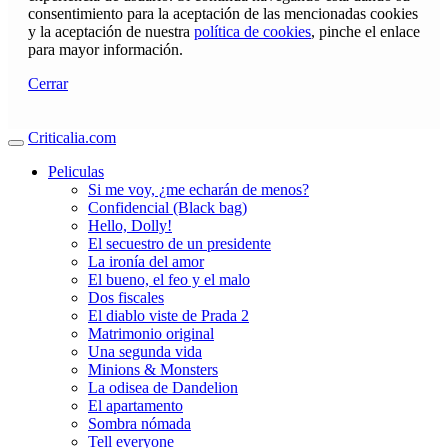
consentimiento para la aceptación de las mencionadas cookies
y la aceptación de nuestra
política de cookies
, pinche el enlace
para mayor información.
Cerrar
Criticalia.com
Peliculas
Si me voy, ¿me echarán de menos?
Confidencial (Black bag)
Hello, Dolly!
El secuestro de un presidente
La ironía del amor
El bueno, el feo y el malo
Dos fiscales
El diablo viste de Prada 2
Matrimonio original
Una segunda vida
Minions & Monsters
La odisea de Dandelion
El apartamento
Sombra nómada
Tell everyone