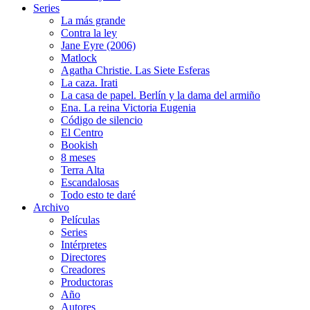
Series
La más grande
Contra la ley
Jane Eyre (2006)
Matlock
Agatha Christie. Las Siete Esferas
La caza. Irati
La casa de papel. Berlín y la dama del armiño
Ena. La reina Victoria Eugenia
Código de silencio
El Centro
Bookish
8 meses
Terra Alta
Escandalosas
Todo esto te daré
Archivo
Películas
Series
Intérpretes
Directores
Creadores
Productoras
Año
Autores