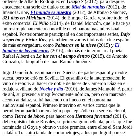
órdenes de Alberto Rodríguez en
Grupo 7
(2012), para después
encadenar una serie de títulos como
Miel de naranjas
(2012), de
Imanol Uribe,
El mundo es nuestro
(2012), de Alfonso Sánchez,
321 días en Michigan
(2014), de Enrique García y, sobre todo, el
éxito comercial
El Niño
(2014), de Daniel Monzón, que le hace ya
un rostro plenamente reconocible en el panorama audiovisual
español. Posteriormente participará en dos importantes series,
Bajo
sospecha
y
Víctor Ros
, y también en varios títulos del cine español
de más envergadura, como
Palmeras en la nieve
(2015) y
El
hombre de las mil caras
(2016), además de interpretar al poeta
Rafael Alberti en
La luz con el tiempo dentro
(2015), de Antonio
Gonzalo, la biografía de Juan Ramón Jiménez.
Ingrid García Jonsson nació en Suecia, de padre español y madre
sueca, pero se crió en Sevilla. El gusanillo de la interpretación le
vino de rebote, al hacer de doble de luces de Cameron Díaz en el
rodaje sevillano de
Noche y día
(2010), de James Mangold. A partir
de ahí, su presencia inequívocamente nórdica, pero con marcado
acento andaluz, se irá haciendo un hueco en el panorama
audiovisual español. Primero intervino en varios cortos que le
permitieron participar en algún papel episódico en serie nacional,
como
Tierra de lobos
, para hacer con
Hermosa juventud
(2014),
del exquisito Jaime Rosales, su primera gran película, por la que fue
nominada al Goya y obtuvo varios premios, entre ellos el Sant Jordi
catalán. Tras otra tanda de cortometrajes, a los que Ingrid parece