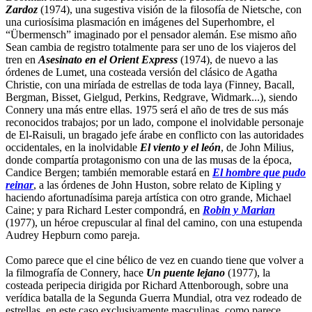
Zardoz
(1974), una sugestiva visión de la filosofía de Nietsche, con
una curiosísima plasmación en imágenes del Superhombre, el
“Übermensch” imaginado por el pensador alemán. Ese mismo año
Sean cambia de registro totalmente para ser uno de los viajeros del
tren en
Asesinato en el Orient Express
(1974), de nuevo a las
órdenes de Lumet, una costeada versión del clásico de Agatha
Christie, con una miríada de estrellas de toda laya (Finney, Bacall,
Bergman, Bisset, Gielgud, Perkins, Redgrave, Widmark...), siendo
Connery una más entre ellas. 1975 será el año de tres de sus más
reconocidos trabajos; por un lado, compone el inolvidable personaje
de El-Raisuli, un bragado jefe árabe en conflicto con las autoridades
occidentales, en la inolvidable
El viento y el león
, de John Milius,
donde compartía protagonismo con una de las musas de la época,
Candice Bergen; también memorable estará en
El hombre que pudo
reinar
, a las órdenes de John Huston, sobre relato de Kipling y
haciendo afortunadísima pareja artística con otro grande, Michael
Caine; y para Richard Lester compondrá, en
Robin y Marian
(1977), un héroe crepuscular al final del camino, con una estupenda
Audrey Hepburn como pareja.
Como parece que el cine bélico de vez en cuando tiene que volver a
la filmografía de Connery, hace
Un puente lejano
(1977), la
costeada peripecia dirigida por Richard Attenborough, sobre una
verídica batalla de la Segunda Guerra Mundial, otra vez rodeado de
estrellas, en este caso exclusivamente masculinas, como parece