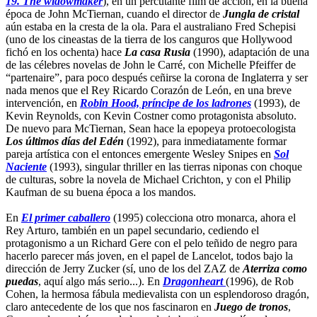
19. The widowmaker
), en un percutante film de acción, en la buena
época de John McTiernan, cuando el director de
Jungla de cristal
aún estaba en la cresta de la ola. Para el australiano Fred Schepisi
(uno de los cineastas de la tierra de los canguros que Hollywood
fichó en los ochenta) hace
La casa Rusia
(1990), adaptación de una
de las célebres novelas de John le Carré, con Michelle Pfeiffer de
“partenaire”, para poco después ceñirse la corona de Inglaterra y ser
nada menos que el Rey Ricardo Corazón de León, en una breve
intervención, en
Robin Hood, príncipe de los ladrones
(1993), de
Kevin Reynolds, con Kevin Costner como protagonista absoluto.
De nuevo para McTiernan, Sean hace la epopeya protoecologista
Los últimos días del Edén
(1992), para inmediatamente formar
pareja artística con el entonces emergente Wesley Snipes en
Sol
Naciente
(1993), singular thriller en las tierras niponas con choque
de culturas, sobre la novela de Michael Crichton, y con el Philip
Kaufman de su buena época a los mandos.
En
El primer caballero
(1995) colecciona otro monarca, ahora el
Rey Arturo, también en un papel secundario, cediendo el
protagonismo a un Richard Gere con el pelo teñido de negro para
hacerlo parecer más joven, en el papel de Lancelot, todos bajo la
dirección de Jerry Zucker (sí, uno de los del ZAZ de
Aterriza como
puedas
, aquí algo más serio...). En
Dragonheart
(1996), de Rob
Cohen, la hermosa fábula medievalista con un esplendoroso dragón,
claro antecedente de los que nos fascinaron en
Juego de tronos
,