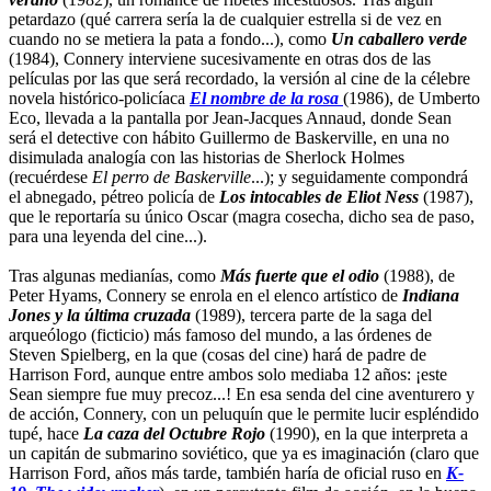
petardazo (qué carrera sería la de cualquier estrella si de vez en
cuando no se metiera la pata a fondo...), como
Un caballero verde
(1984), Connery interviene sucesivamente en otras dos de las
películas por las que será recordado, la versión al cine de la célebre
novela histórico-policíaca
El nombre de la rosa
(1986), de Umberto
Eco, llevada a la pantalla por Jean-Jacques Annaud, donde Sean
será el detective con hábito Guillermo de Baskerville, en una no
disimulada analogía con las historias de Sherlock Holmes
(recuérdese
El perro de Baskerville
...); y seguidamente compondrá
el abnegado, pétreo policía de
Los intocables de Eliot Ness
(1987),
que le reportaría su único Oscar (magra cosecha, dicho sea de paso,
para una leyenda del cine...).
Tras algunas medianías, como
Más fuerte que el odio
(1988), de
Peter Hyams, Connery se enrola en el elenco artístico de
Indiana
Jones y la última cruzada
(1989), tercera parte de la saga del
arqueólogo (ficticio) más famoso del mundo, a las órdenes de
Steven Spielberg, en la que (cosas del cine) hará de padre de
Harrison Ford, aunque entre ambos solo mediaba 12 años: ¡este
Sean siempre fue muy precoz...! En esa senda del cine aventurero y
de acción, Connery, con un peluquín que le permite lucir espléndido
tupé, hace
La caza del Octubre Rojo
(1990), en la que interpreta a
un capitán de submarino soviético, que ya es imaginación (claro que
Harrison Ford, años más tarde, también haría de oficial ruso en
K-