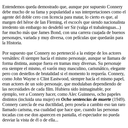
Entendemos queda demostrado que, aunque por supuesto Connery
debe mucho de su fama y popularidad a sus interpretaciones como el
agente del doble cero con licencia para matar, lo cierto es que, al
margen del héroe de Ian Fleming, el escocés que siendo nacionalista
irredento sin embargo no desdeñó ser Sir (valga el trabalenguas...)
fue mucho más que James Bond, con una carrera cuajada de buenos
personajes, variada y muy diversa, con películas que quedarán para
la Historia.
Por supuesto que Connery no perteneció a la estirpe de los actores
versátiles: él siempre hacía el mismo personaje, aunque se llamara de
forma distinta, aunque fuera en tramas muy diversas. Su personaje
era siempre el mismo, el varón muy masculino, carismático, elegante
pero con destellos de brutalidad si el momento lo requería. Connery,
como John Wayne o Clint Eastwood, siempre hacía el mismo papel,
eran actores de un solo personaje, que modulaban dependiendo de
las necesidades de cada film. Hubiera sido inimaginable, por
ejemplo, ver a Connery hacer, como Alec Guinness, ocho papeles
distintos (incluida una mujer) en
Ocho sentencias de muerte
(1949).
Connery carecía de esa ductilidad, pero poseía a cambio eso tan raro
llamado carisma, esa cualidad que hace que, cuando las personas
tocadas con ese don aparecen en pantalla, el espectador no pueda
desviar la vista de él o de ella...