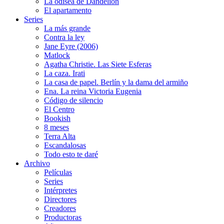
La odisea de Dandelion
El apartamento
Series
La más grande
Contra la ley
Jane Eyre (2006)
Matlock
Agatha Christie. Las Siete Esferas
La caza. Irati
La casa de papel. Berlín y la dama del armiño
Ena. La reina Victoria Eugenia
Código de silencio
El Centro
Bookish
8 meses
Terra Alta
Escandalosas
Todo esto te daré
Archivo
Películas
Series
Intérpretes
Directores
Creadores
Productoras