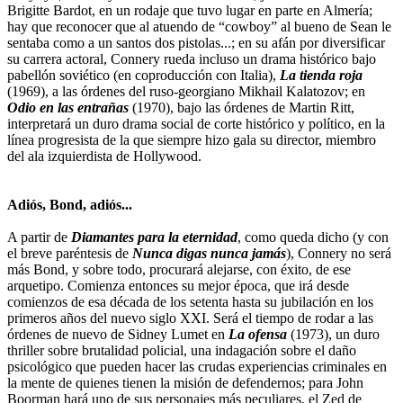
Brigitte Bardot, en un rodaje que tuvo lugar en parte en Almería;
hay que reconocer que al atuendo de “cowboy” al bueno de Sean le
sentaba como a un santos dos pistolas...; en su afán por diversificar
su carrera actoral, Connery rueda incluso un drama histórico bajo
pabellón soviético (en coproducción con Italia),
La tienda roja
(1969), a las órdenes del ruso-georgiano Mikhail Kalatozov; en
Odio en las entrañas
(1970), bajo las órdenes de Martin Ritt,
interpretará un duro drama social de corte histórico y político, en la
línea progresista de la que siempre hizo gala su director, miembro
del ala izquierdista de Hollywood.
Adiós, Bond, adiós...
A partir de
Diamantes para la eternidad
, como queda dicho (y con
el breve paréntesis de
Nunca digas nunca jamás
), Connery no será
más Bond, y sobre todo, procurará alejarse, con éxito, de ese
arquetipo. Comienza entonces su mejor época, que irá desde
comienzos de esa década de los setenta hasta su jubilación en los
primeros años del nuevo siglo XXI. Será el tiempo de rodar a las
órdenes de nuevo de Sidney Lumet en
La ofensa
(1973), un duro
thriller sobre brutalidad policial, una indagación sobre el daño
psicológico que pueden hacer las crudas experiencias criminales en
la mente de quienes tienen la misión de defendernos; para John
Boorman hará uno de sus personajes más peculiares, el Zed de