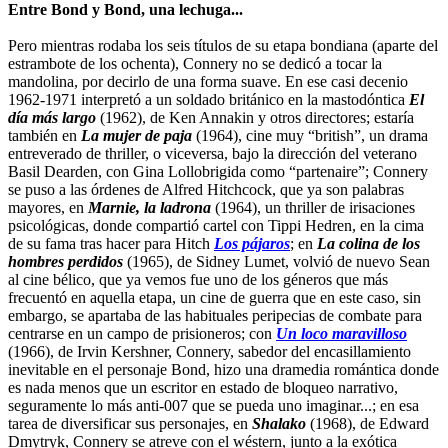
Entre Bond y Bond, una lechuga...
Pero mientras rodaba los seis títulos de su etapa bondiana (aparte del
estrambote de los ochenta), Connery no se dedicó a tocar la
mandolina, por decirlo de una forma suave. En ese casi decenio
1962-1971 interpretó a un soldado británico en la mastodóntica
El
día más largo
(1962), de Ken Annakin y otros directores; estaría
también en
La mujer de paja
(1964), cine muy “british”, un drama
entreverado de thriller, o viceversa, bajo la dirección del veterano
Basil Dearden, con Gina Lollobrigida como “partenaire”; Connery
se puso a las órdenes de Alfred Hitchcock, que ya son palabras
mayores, en
Marnie, la ladrona
(1964), un thriller de irisaciones
psicológicas, donde compartió cartel con Tippi Hedren, en la cima
de su fama tras hacer para Hitch
Los pájaros
; en
La colina de los
hombres perdidos
(1965), de Sidney Lumet, volvió de nuevo Sean
al cine bélico, que ya vemos fue uno de los géneros que más
frecuentó en aquella etapa, un cine de guerra que en este caso, sin
embargo, se apartaba de las habituales peripecias de combate para
centrarse en un campo de prisioneros; con
Un loco maravilloso
(1966), de Irvin Kershner, Connery, sabedor del encasillamiento
inevitable en el personaje Bond, hizo una dramedia romántica donde
es nada menos que un escritor en estado de bloqueo narrativo,
seguramente lo más anti-007 que se pueda uno imaginar...; en esa
tarea de diversificar sus personajes, en
Shalako
(1968), de Edward
Dmytryk, Connery se atreve con el wéstern, junto a la exótica