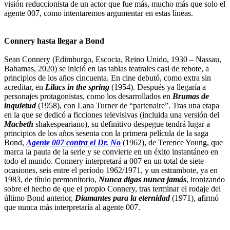
visión reduccionista de un actor que fue más, mucho más que solo el
agente 007, como intentaremos argumentar en estas líneas.
Connery hasta llegar a Bond
Sean Connery (Edimburgo, Escocia, Reino Unido, 1930 – Nassau,
Bahamas, 2020) se inició en las tablas teatrales casi de rebote, a
principios de los años cincuenta. En cine debutó, como extra sin
acreditar, en
Lilacs in the spring
(1954). Después ya llegaría a
personajes protagonistas, como los desarrollados en
Brumas de
inquietud
(1958), con Lana Turner de “partenaire”. Tras una etapa
en la que se dedicó a ficciones televisivas (incluida una versión del
Macbeth
shakespeariano), su definitivo despegue tendrá lugar a
principios de los años sesenta con la primera película de la saga
Bond,
Agente 007 contra el Dr. No
(1962), de Terence Young, que
marca la pauta de la serie y se convierte en un éxito instantáneo en
todo el mundo. Connery interpretará a 007 en un total de siete
ocasiones, seis entre el período 1962/1971, y un estrambote, ya en
1983, de título premonitorio,
Nunca digas nunca jamás
, ironizando
sobre el hecho de que el propio Connery, tras terminar el rodaje del
último Bond anterior,
Diamantes para la eternidad
(1971), afirmó
que nunca más interpretaría al agente 007.