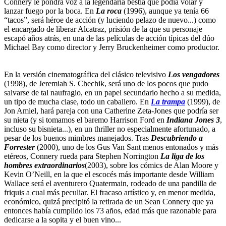
Connery le pondrá voz a la legendaria bestia que podía volar y
lanzar fuego por la boca. En
La roca
(1996), aunque ya tenía 66
“tacos”, será héroe de acción (y luciendo pelazo de nuevo...) como
el encargado de liberar Alcatraz, prisión de la que su personaje
escapó años atrás, en una de las películas de acción típicas del dúo
Michael Bay como director y Jerry Bruckenheimer como productor.
En la versión cinematográfica del clásico televisivo
Los vengadores
(1998), de Jeremiah S. Chechik, será uno de los pocos que pudo
salvarse de tal naufragio, en un papel secundario hecho a su medida,
un tipo de mucha clase, todo un caballero. En
La trampa
(1999), de
Jon Amiel, hará pareja con una Catherine Zeta-Jones que podría ser
su nieta (y si tomamos el baremo Harrison Ford en
Indiana Jones 3
,
incluso su bisnieta...), en un thriller no especialmente afortunado, a
pesar de los buenos mimbres manejados. Tras
Descubriendo a
Forrester
(2000), uno de los Gus Van Sant menos entonados y más
etéreos, Connery rueda para Stephen Norrington
La liga de los
hombres extraordinarios
(2003), sobre los cómics de Alan Moore y
Kevin O’Neill, en la que el escocés más importante desde William
Wallace será el aventurero Quatermain, rodeado de una pandilla de
friquis a cual más peculiar. El fracaso artístico y, en menor medida,
económico, quizá precipitó la retirada de un Sean Connery que ya
entonces había cumplido los 73 años, edad más que razonable para
dedicarse a la sopita y el buen vino...