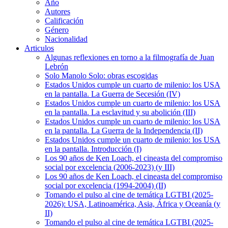
Año
Autores
Calificación
Género
Nacionalidad
Articulos
Algunas reflexiones en torno a la filmografía de Juan
Lebrón
Solo Manolo Solo: obras escogidas
Estados Unidos cumple un cuarto de milenio: los USA
en la pantalla. La Guerra de Secesión (IV)
Estados Unidos cumple un cuarto de milenio: los USA
en la pantalla. La esclavitud y su abolición (III)
Estados Unidos cumple un cuarto de milenio: los USA
en la pantalla. La Guerra de la Independencia (II)
Estados Unidos cumple un cuarto de milenio: los USA
en la pantalla. Introducción (I)
Los 90 años de Ken Loach, el cineasta del compromiso
social por excelencia (2006-2023) (y III)
Los 90 años de Ken Loach, el cineasta del compromiso
social por excelencia (1994-2004) (II)
Tomando el pulso al cine de temática LGTBI (2025-
2026): USA, Latinoamérica, Asia, África y Oceanía (y
II)
Tomando el pulso al cine de temática LGTBI (2025-