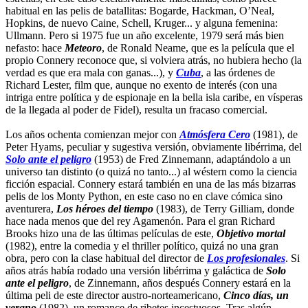
habitual en las pelis de batallitas: Bogarde, Hackman, O’Neal,
Hopkins, de nuevo Caine, Schell, Kruger... y alguna femenina:
Ullmann. Pero si 1975 fue un año excelente, 1979 será más bien
nefasto: hace
Meteoro
, de Ronald Neame, que es la película que el
propio Connery reconoce que, si volviera atrás, no hubiera hecho (la
verdad es que era mala con ganas...), y
Cuba
, a las órdenes de
Richard Lester, film que, aunque no exento de interés (con una
intriga entre política y de espionaje en la bella isla caribe, en vísperas
de la llegada al poder de Fidel), resulta un fracaso comercial.
Los años ochenta comienzan mejor con
Atmósfera Cero
(1981), de
Peter Hyams, peculiar y sugestiva versión, obviamente libérrima, del
Solo ante el peligro
(1953) de Fred Zinnemann, adaptándolo a un
universo tan distinto (o quizá no tanto...) al wéstern como la ciencia
ficción espacial. Connery estará también en una de las más bizarras
pelis de los Monty Python, en este caso no en clave cómica sino
aventurera,
Los héroes del tiempo
(1983), de Terry Gilliam, donde
hace nada menos que del rey Agamenón. Para el gran Richard
Brooks hizo una de las últimas películas de este,
Objetivo mortal
(1982), entre la comedia y el thriller político, quizá no una gran
obra, pero con la clase habitual del director de
Los profesionales
. Si
años atrás había rodado una versión libérrima y galáctica de
Solo
ante el peligro
, de Zinnemann, años después Connery estará en la
última peli de este director austro-norteamericano,
Cinco días, un
verano
(1982), un romance de ribetes incestuosos. Tras algún