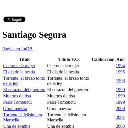
Santiago Segura
Página en ImDB
Titulo
Titulo V.O.
Calificacion
Ano
Cuernos de mujer
Cuernos de mujer
1994
El día de la bestia
El día de la bestia
1995
Torrente, el brazo tonto
Torrente, el brazo tonto
1998
de la ley
de la ley
El corazón del guerrero
El corazón del guerrero
1999
Muertos de risa
Muertos de risa
1999
París-Tombuctú
París-Tombuctú
1999
Obra maestra
Obra maestra
2000
Torrente 2. Misión en
Torrente 2. Misión en
2001
Marbella
Marbella
Una de zombis
Una de zombis
2003