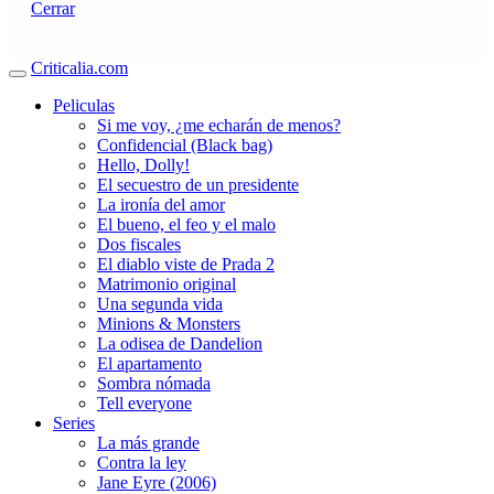
Cerrar
Criticalia.com
Peliculas
Si me voy, ¿me echarán de menos?
Confidencial (Black bag)
Hello, Dolly!
El secuestro de un presidente
La ironía del amor
El bueno, el feo y el malo
Dos fiscales
El diablo viste de Prada 2
Matrimonio original
Una segunda vida
Minions & Monsters
La odisea de Dandelion
El apartamento
Sombra nómada
Tell everyone
Series
La más grande
Contra la ley
Jane Eyre (2006)