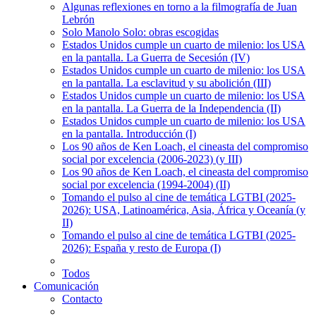
Algunas reflexiones en torno a la filmografía de Juan
Lebrón
Solo Manolo Solo: obras escogidas
Estados Unidos cumple un cuarto de milenio: los USA
en la pantalla. La Guerra de Secesión (IV)
Estados Unidos cumple un cuarto de milenio: los USA
en la pantalla. La esclavitud y su abolición (III)
Estados Unidos cumple un cuarto de milenio: los USA
en la pantalla. La Guerra de la Independencia (II)
Estados Unidos cumple un cuarto de milenio: los USA
en la pantalla. Introducción (I)
Los 90 años de Ken Loach, el cineasta del compromiso
social por excelencia (2006-2023) (y III)
Los 90 años de Ken Loach, el cineasta del compromiso
social por excelencia (1994-2004) (II)
Tomando el pulso al cine de temática LGTBI (2025-
2026): USA, Latinoamérica, Asia, África y Oceanía (y
II)
Tomando el pulso al cine de temática LGTBI (2025-
2026): España y resto de Europa (I)
Todos
Comunicación
Contacto