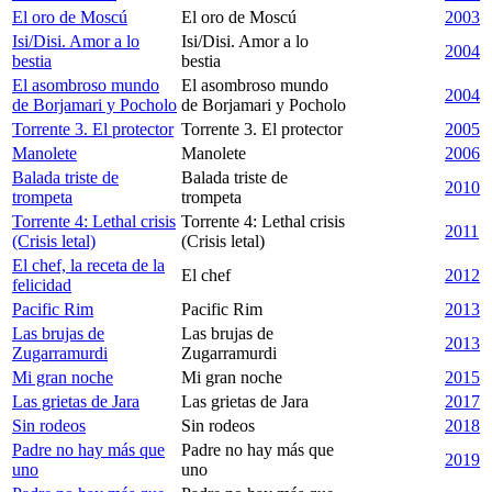
El oro de Moscú
El oro de Moscú
2003
Isi/Disi. Amor a lo
Isi/Disi. Amor a lo
2004
bestia
bestia
El asombroso mundo
El asombroso mundo
2004
de Borjamari y Pocholo
de Borjamari y Pocholo
Torrente 3. El protector
Torrente 3. El protector
2005
Manolete
Manolete
2006
Balada triste de
Balada triste de
2010
trompeta
trompeta
Torrente 4: Lethal crisis
Torrente 4: Lethal crisis
2011
(Crisis letal)
(Crisis letal)
El chef, la receta de la
El chef
2012
felicidad
Pacific Rim
Pacific Rim
2013
Las brujas de
Las brujas de
2013
Zugarramurdi
Zugarramurdi
Mi gran noche
Mi gran noche
2015
Las grietas de Jara
Las grietas de Jara
2017
Sin rodeos
Sin rodeos
2018
Padre no hay más que
Padre no hay más que
2019
uno
uno