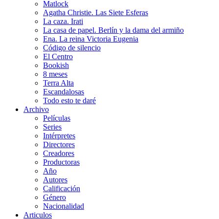
Matlock
Agatha Christie. Las Siete Esferas
La caza. Irati
La casa de papel. Berlín y la dama del armiño
Ena. La reina Victoria Eugenia
Código de silencio
El Centro
Bookish
8 meses
Terra Alta
Escandalosas
Todo esto te daré
Archivo
Películas
Series
Intérpretes
Directores
Creadores
Productoras
Año
Autores
Calificación
Género
Nacionalidad
Articulos