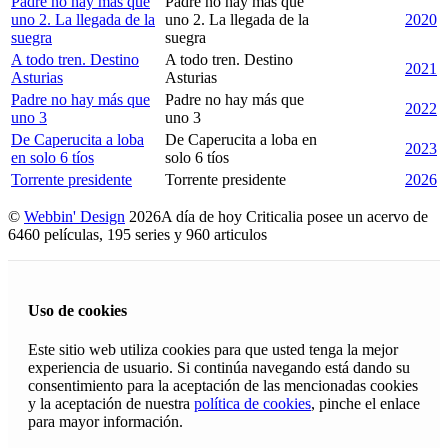
Padre no hay más que
Padre no hay más que
uno 2. La llegada de la
uno 2. La llegada de la
2020
suegra
suegra
A todo tren. Destino
A todo tren. Destino
2021
Asturias
Asturias
Padre no hay más que
Padre no hay más que
2022
uno 3
uno 3
De Caperucita a loba
De Caperucita a loba en
2023
en solo 6 tíos
solo 6 tíos
Torrente presidente
Torrente presidente
2026
©
Webbin' Design
2026
A día de hoy Criticalia posee un acervo de
6460 películas, 195 series y 960 articulos
Uso de cookies
Este sitio web utiliza cookies para que usted tenga la mejor
experiencia de usuario. Si continúa navegando está dando su
consentimiento para la aceptación de las mencionadas cookies
y la aceptación de nuestra
política de cookies
, pinche el enlace
para mayor información.